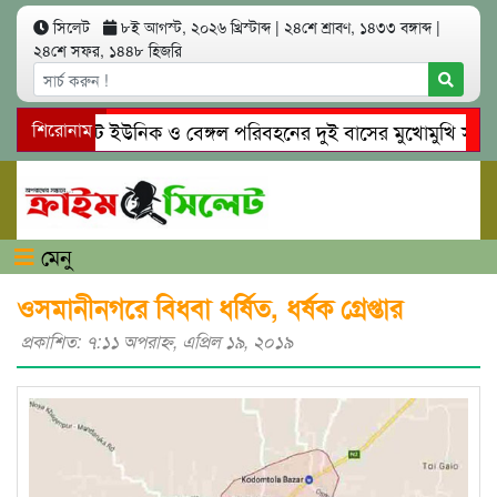
সিলেট
৮ই আগস্ট, ২০২৬ খ্রিস্টাব্দ
|
২৪শে শ্রাবণ, ১৪৩৩ বঙ্গাব্দ
|
২৪শে সফর, ১৪৪৮ হিজরি
সিলেটে ইউনিক ও বেঙ্গল পরিবহনের দুই বাসের মুখোমুখি সং’ঘ’র্ষ
শিরোনাম
গোয়াইনঘাটে প্রেমের ফাঁদে তরুণী পাচার: মাদকাসক্ত রিমালকে গ্রেপ্
মেনু
ওসমানীনগরে বিধবা ধর্ষিত, ধর্ষক গ্রেপ্তার
প্রকাশিত: ৭:১১ অপরাহ্ণ, এপ্রিল ১৯, ২০১৯