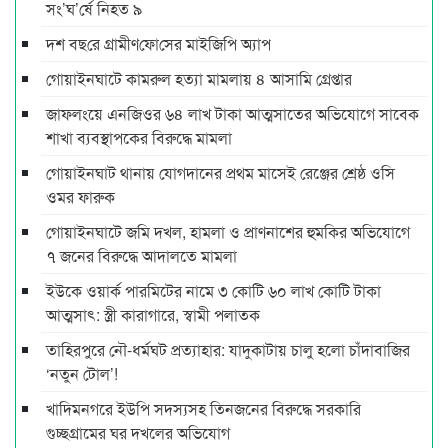
সং’ঘ’র্ষে নিহত ৯
দশ বছ‌রে গ্রামীণ‌ফো‌সের মাইজিপি অ্যাপ
গোয়াইনঘাটে কামরুল হত্যা মামলায় ৪ আসামি গ্রেপ্তার
জাফলংয়ে এনজিওর ৬৪ লাখ টাকা আত্মসাতের অভিযোগে সাবেক
শাখা ব্যবস্থাপকের বিরুদ্ধে মামলা
গোয়াইনঘাট থানায় যোগদানের প্রথম মাসেই রেঞ্জের শ্রেষ্ঠ ওসি
ওমর ফারুক
গোয়াইনঘাটে জমি দখল, হামলা ও প্রাণনাশের হুমকির অভিযোগে
৭ জনের বিরুদ্ধে আদালতে মামলা
ইউকে ওয়ার্ক পারমিটের নামে ৩ কোটি ৬০ লাখ কোটি টাকা
আত্মসাৎ: স্ত্রী কারাগারে, স্বামী পলাতক
তাহিরপুরে নৌ-ধর্মঘট প্রত্যাহার: যাদুকাটায় চালু হলো চাঁদাবাজির
‘নতুন টোল’!
খাদিমনগরে ইউপি সদস্যসহ তিনজনের বিরুদ্ধে সরকারি
গুচ্ছগ্রামের ঘর দখলের অভিযোগ