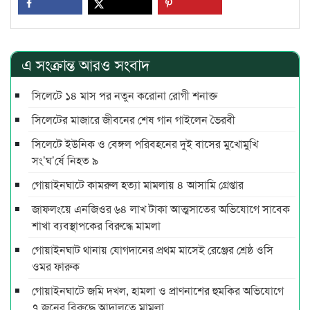
এ সংক্রান্ত আরও সংবাদ
সিলেটে ১৪ মাস পর নতুন করোনা রোগী শনাক্ত
সিলেটের মাজারে জীবনের শেষ গান গাইলেন ভৈরবী
সিলেটে ইউনিক ও বেঙ্গল পরিবহনের দুই বাসের মুখোমুখি
সং’ঘ’র্ষে নিহত ৯
গোয়াইনঘাটে কামরুল হত্যা মামলায় ৪ আসামি গ্রেপ্তার
জাফলংয়ে এনজিওর ৬৪ লাখ টাকা আত্মসাতের অভিযোগে সাবেক
শাখা ব্যবস্থাপকের বিরুদ্ধে মামলা
গোয়াইনঘাট থানায় যোগদানের প্রথম মাসেই রেঞ্জের শ্রেষ্ঠ ওসি
ওমর ফারুক
গোয়াইনঘাটে জমি দখল, হামলা ও প্রাণনাশের হুমকির অভিযোগে
৭ জনের বিরুদ্ধে আদালতে মামলা