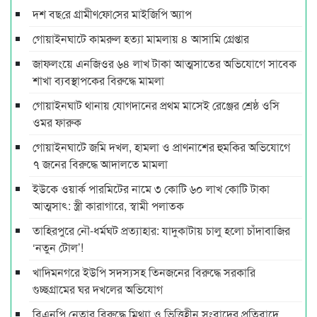
দশ বছ‌রে গ্রামীণ‌ফো‌সের মাইজিপি অ্যাপ
গোয়াইনঘাটে কামরুল হত্যা মামলায় ৪ আসামি গ্রেপ্তার
জাফলংয়ে এনজিওর ৬৪ লাখ টাকা আত্মসাতের অভিযোগে সাবেক
শাখা ব্যবস্থাপকের বিরুদ্ধে মামলা
গোয়াইনঘাট থানায় যোগদানের প্রথম মাসেই রেঞ্জের শ্রেষ্ঠ ওসি
ওমর ফারুক
গোয়াইনঘাটে জমি দখল, হামলা ও প্রাণনাশের হুমকির অভিযোগে
৭ জনের বিরুদ্ধে আদালতে মামলা
ইউকে ওয়ার্ক পারমিটের নামে ৩ কোটি ৬০ লাখ কোটি টাকা
আত্মসাৎ: স্ত্রী কারাগারে, স্বামী পলাতক
তাহিরপুরে নৌ-ধর্মঘট প্রত্যাহার: যাদুকাটায় চালু হলো চাঁদাবাজির
‘নতুন টোল’!
খাদিমনগরে ইউপি সদস্যসহ তিনজনের বিরুদ্ধে সরকারি
গুচ্ছগ্রামের ঘর দখলের অভিযোগ
বিএনপি নেতার বিরুদ্ধে মিথ্যা ও ভিত্তিহীন সংবাদের প্রতিবাদে