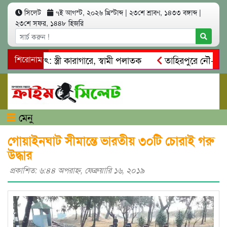
সিলেট
৭ই আগস্ট, ২০২৬ খ্রিস্টাব্দ
|
২৩শে শ্রাবণ, ১৪৩৩ বঙ্গাব্দ
|
২৩শে সফর, ১৪৪৮ হিজরি
আত্মসাৎ: স্ত্রী কারাগারে, স্বামী পলাতক
শিরোনাম
তাহিরপুরে নৌ-ধর্মঘট প
িকদের মারধর
নগরীতে কোটি টাকার সম্পত্তি দখলের চেষ্টা: গ্রেফত
মেনু
গোয়াইনঘাট সীমান্তে ভারতীয় ৩০টি চোরাই গরু
উদ্ধার
প্রকাশিত: ৬:৪৪ অপরাহ্ণ, ফেব্রুয়ারি ১৬, ২০১৯