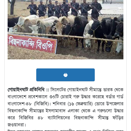
🖶
গোয়াইনঘাট প্রতিনিধি ::
সিলেটের গোয়াইনঘাট সীমান্তে ভারত থেকে
বাংলাদেশে প্রবেশকালে ৩০টি চোরাই গরু উদ্ধার করেছে বর্ডার গার্ড
বাংলাদেশ-৪৮ (বিজিবি)। শনিবার (১৬ ফেব্রুয়ারি) ভোরে উপজেলার
বিছনাকান্দি সীমান্তের ইসলামাবাদ এলাকা থেকে এ গরুগুলো উদ্ধার
করে বিজিবির ৪৮ ব্যাটালিয়নের বিছনাকান্দি সীমান্ত ফাঁড়ির
জওয়ানরা।