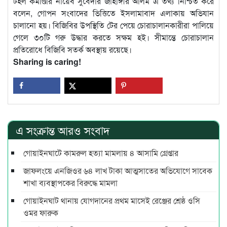
টহল কমাণ্ডার নায়েব সুবেদার জাহাঙ্গীর আলম এ তথ্য নিশ্চিত করে
বলেন, গোপন সংবাদের ভিত্তিতে ইসলামাবাদ এলাকায় অভিযান
চালানো হয়। বিজিবির উপস্থিতি টের পেয়ে চোরাচালানকারীরা পালিয়ে
গেলে ৩০টি গরু উদ্ধার করতে সক্ষম হই। সীমান্তে চোরাচালান
প্রতিরোধে বিজিবি সতর্ক অবস্থায় রয়েছে।
Sharing is caring!
এ সংক্রান্ত আরও সংবাদ
গোয়াইনঘাটে কামরুল হত্যা মামলায় ৪ আসামি গ্রেপ্তার
জাফলংয়ে এনজিওর ৬৪ লাখ টাকা আত্মসাতের অভিযোগে সাবেক
শাখা ব্যবস্থাপকের বিরুদ্ধে মামলা
গোয়াইনঘাট থানায় যোগদানের প্রথম মাসেই রেঞ্জের শ্রেষ্ঠ ওসি
ওমর ফারুক