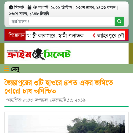
সিলেট
৭ই আগস্ট, ২০২৬ খ্রিস্টাব্দ
|
২৩শে শ্রাবণ, ১৪৩৩ বঙ্গাব্দ
|
২৩শে সফর, ১৪৪৮ হিজরি
আত্মসাৎ: স্ত্রী কারাগারে, স্বামী পলাতক
শিরোনাম
তাহিরপুরে নৌ-ধর্মঘট প
িকদের মারধর
নগরীতে কোটি টাকার সম্পত্তি দখলের চেষ্টা: গ্রেফত
মেনু
জৈন্তাপুরের ৩টি হাওরে ৪শত একর জমিতে
বোরো চাষ অনিশ্চিত
প্রকাশিত: ৮:৪৩ অপরাহ্ণ, ফেব্রুয়ারি ১৩, ২০১৯