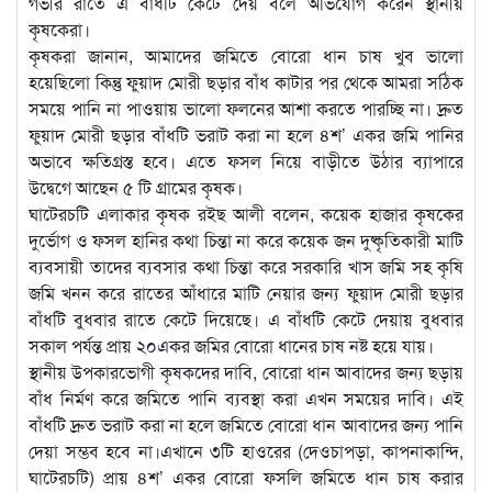
গভীর রাতে এ বাঁধটি কেটে দেয় বলে অভিযোগ করেন স্থানীয়
কৃষকেরা।
কৃষকরা জানান, আমাদের জমিতে বোরো ধান চাষ খুব ভালো
হয়েছিলো কিন্তু ফুয়াদ মোরী ছড়ার বাঁধ কাটার পর থেকে আমরা সঠিক
সময়ে পানি না পাওয়ায় ভালো ফলনের আশা করতে পারচ্ছি না। দ্রুত
ফুয়াদ মোরী ছড়ার বাঁধটি ভরাট করা না হলে ৪শ’ একর জমি পানির
অভাবে ক্ষতিগ্রস্ত হবে। এতে ফসল নিয়ে বাড়ীতে উঠার ব্যাপারে
উদ্বেগে আছেন ৫ টি গ্রামের কৃষক।
ঘাটেরচটি এলাকার কৃষক রইছ আলী বলেন, কয়েক হাজার কৃষকের
দুর্ভোগ ও ফসল হানির কথা চিন্তা না করে কয়েক জন দুষ্কৃতিকারী মাটি
ব্যবসায়ী তাদের ব্যবসার কথা চিন্তা করে সরকারি খাস জমি সহ কৃষি
জমি খনন করে রাতের আঁধারে মাটি নেয়ার জন্য ফুয়াদ মোরী ছড়ার
বাঁধটি বুধবার রাতে কেটে দিয়েছে। এ বাঁধটি কেটে দেয়ায় বুধবার
সকাল পর্যন্ত প্রায় ২০একর জমির বোরো ধানের চাষ নষ্ট হয়ে যায়।
স্থানীয় উপকারভোগী কৃষকদের দাবি, বোরো ধান আবাদের জন্য ছড়ায়
বাঁধ নির্মণ করে জমিতে পানি ব্যবস্থা করা এখন সময়ের দাবি। এই
বাঁধটি দ্রুত ভরাট করা না হলে জমিতে বোরো ধান আবাদের জন্য পানি
দেয়া সম্ভব হবে না।এখানে ৩টি হাওরের (দেওচাপড়া, কাপনাকান্দি,
ঘাটেরচটি) প্রায় ৪শ’ একর বোরো ফসলি জমিতে ধান চাষ করার