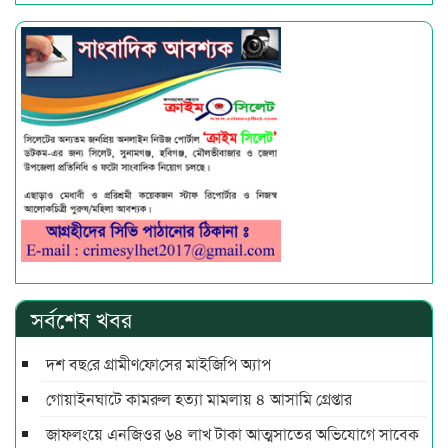
সর্বশেষ খবর
দশ বছ‌রে গ্রামীণ‌ফো‌সের মাইজিপি অ্যাপ
গোয়াইনঘাটে কামরুল হত্যা মামলায় ৪ আসামি গ্রেপ্তার
জাফলংয়ে এনজিওর ৬৪ লাখ টাকা আত্মসাতের অভিযোগে সাবেক