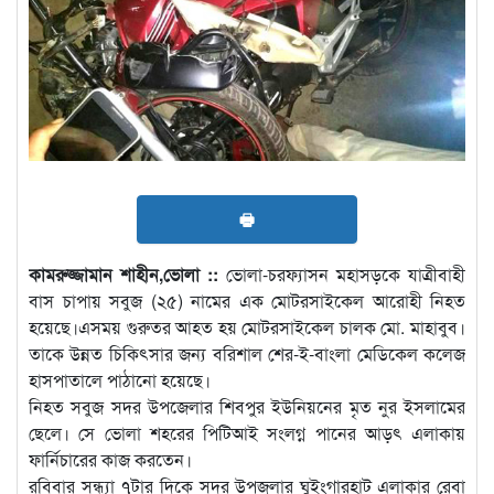
🖶
কামরুজ্জামান শাহীন,ভোলা ::
ভোলা-চরফ্যাসন মহাসড়কে যাত্রীবাহী
বাস চাপায় সবুজ (২৫) নামের এক মোটরসাইকেল আরোহী নিহত
হয়েছে।এসময় গুরুতর আহত হয় মোটরসাইকেল চালক মো. মাহাবুব।
তাকে উন্নত চিকিৎসার জন্য বরিশাল শের-ই-বাংলা মেডিকেল কলেজ
হাসপাতালে পাঠানো হয়েছে।
নিহত সবুজ সদর উপজেলার শিবপুর ইউনিয়নের মৃত নুর ইসলামের
ছেলে। সে ভোলা শহরের পিটিআই সংলগ্ন পানের আড়ৎ এলাকায়
ফার্নিচারের কাজ করতেন।
রবিবার সন্ধ্যা ৭টার দিকে সদর উপজলার ঘুইংগারহাট এলাকার রেবা