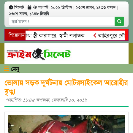
সিলেট
৭ই আগস্ট, ২০২৬ খ্রিস্টাব্দ
|
২৩শে শ্রাবণ, ১৪৩৩ বঙ্গাব্দ
|
২৩শে সফর, ১৪৪৮ হিজরি
 আত্মসাৎ: স্ত্রী কারাগারে, স্বামী পলাতক
শিরোনাম
তাহিরপুরে নৌ-ধর্মঘট 
মিকদের মারধর
নগরীতে কোটি টাকার সম্পত্তি দখলের চেষ্টা: গ্রেফ
মেনু
ভোলায় সড়ক দূর্ঘটনায় মোটরসাইকেল আরোহীর
মৃত্যু
প্রকাশিত: ১১:৪৫ অপরাহ্ণ, ফেব্রুয়ারি ১০, ২০১৯