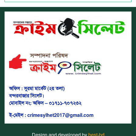
অফিস : সুরমা মার্কেট (২য় তলা)
বন্দরবাজার সিলেট।
মোবাইল নং: অফিস – ০১৭১১-৭০৭২৩২
ই-মেইল : crimesylhet2017@gmail.com
Design and developed by
best-bd