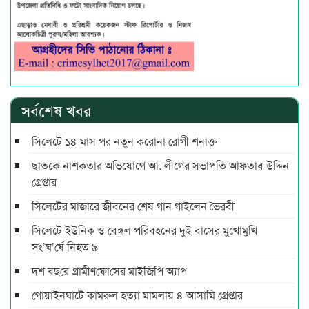
সর্বশেষ খবর
সিলেটে ১৪ মাস পর নতুন করোনা রোগী শনাক্ত
ছাতকে নাশকতার অভিযোগে আ. লীগের সভাপ‌তি আফতাব উদ্দিন
গ্রেপ্তার
সিলেটের মাজারে জীবনের শেষ গান গাইলেন ভৈরবী
সিলেটে ইউনিক ও বেঙ্গল পরিবহনের দুই বাসের মুখোমুখি
সং’ঘ’র্ষে নিহত ৯
দশ বছ‌রে গ্রামীণ‌ফো‌সের মাইজিপি অ্যাপ
গোয়াইনঘাটে কামরুল হত্যা মামলায় ৪ আসামি গ্রেপ্তার