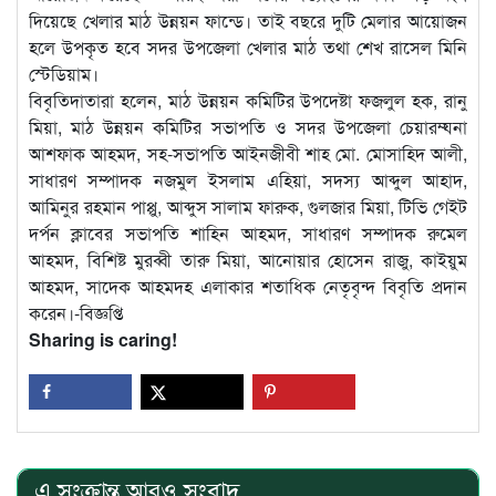
দিয়েছে খেলার মাঠ উন্নয়ন ফান্ডে। তাই বছরে দুটি মেলার আয়োজন
হলে উপকৃত হবে সদর উপজেলা খেলার মাঠ তথা শেখ রাসেল মিনি
স্টেডিয়াম।
বিবৃতিদাতারা হলেন, মাঠ উন্নয়ন কমিটির উপদেষ্টা ফজলুল হক, রানু
মিয়া, মাঠ উন্নয়ন কমিটির সভাপতি ও সদর উপজেলা চেয়ারম্য্না
আশফাক আহমদ, সহ-সভাপতি আইনজীবী শাহ মো. মোসাহিদ আলী,
সাধারণ সম্পাদক নজমুল ইসলাম এহিয়া, সদস্য আব্দুল আহাদ,
আমিনুর রহমান পাপ্পু, আব্দুস সালাম ফারুক, গুলজার মিয়া, টিভি গেইট
দর্পন ক্লাবের সভাপতি শাহিন আহমদ, সাধারণ সম্পাদক রুমেল
আহমদ, বিশিষ্ট মুরব্বী তারু মিয়া, আনোয়ার হোসেন রাজু, কাইয়ুম
আহমদ, সাদেক আহমদহ এলাকার শতাধিক নেতৃবৃন্দ বিবৃতি প্রদান
করেন।-বিজ্ঞপ্তি
Sharing is caring!
এ সংক্রান্ত আরও সংবাদ