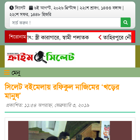
সিলেট
৬ই আগস্ট, ২০২৬ খ্রিস্টাব্দ
|
২২শে শ্রাবণ, ১৪৩৩ বঙ্গাব্দ
|
২২শে সফর, ১৪৪৮ হিজরি
আত্মসাৎ: স্ত্রী কারাগারে, স্বামী পলাতক
শিরোনাম
তাহিরপুরে নৌ-ধর্মঘট প
মিকদের মারধর
নগরীতে কোটি টাকার সম্পত্তি দখলের চেষ্টা: গ্রেফ
মেনু
সিলেট বইমেলায় রফিকুল নাজিমের ‘খড়ের
মানুষ’
প্রকাশিত: ১১:৫৪ অপরাহ্ণ, ফেব্রুয়ারি ৩, ২০১৯