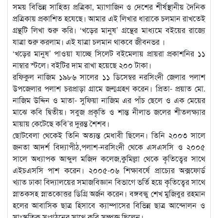
সময় বিভিন্ন সাহিত্য প্রত্রিকা, ম্যাগাজিন ও দেশের শীর্ষস্থানীয় দৈনিক
প্রত্রিকায় প্রকাশিত হযেছে। আমার এই লিখার ধারাকে চলমান রাখতেই
গ্রন্থটি লিখা শুরু করি। ‘খড়ের মানুষ’ গ্রন্থের মাধ্যমে বইয়ের রাজ্যে
যাত্রা শুরু করলাম। এই যাত্রা চলমান থাকবে জীবনভর ।
‘খড়ের মানুষ’ পাওয়া যাচ্ছে সিলেট বইমেলায় প্রায়রা প্রকাশনির ১১
নাম্বার স্টলে। বইটির দাম রাখা হয়েছে ২০০ টাকা।
রফিকুল নাজিম ১৯৮৬ সালের ১১ ডিসেম্বর নরসিংদী জেলার পলাশ
উপজেলার পলাশ চরপ্রাড়া গ্রামে জন্মগ্রহণ করেন। প্রিতা- প্রয়াত মো.
নাজিম উদ্দিন ও মাতা- সুফিয়া নাজিম এর পাঁচ ছেলে ও এক মেয়ের
মাঝে কবি দ্বিতীয়। সবুজ প্রকৃতি ও শান্ত নীলাভ জলের শীতলক্ষ্যার
মায়ায় কেটেছে কবি’র দুরন্ত শৈশব।
ছোটবেলা থেকেই তিনি অত্যন্ত মেধাবী ছিলেন। তিনি ২০০৩ সালে
জনতা আদর্শ বিদ্যাপীঠ,পলাশ-নরসিংদী থেকে এসএসসি ও ২০০৫
সালে অধ্যাপক আব্দুল মজিদ কলেজ,কুমিল্লা থেকে কৃতিত্বের সাথে
এইচএসসি পাশ করেন। ২০০৫-০৬ শিক্ষাবর্ষে প্রাচ্যের অক্সফোর্ড
খ্যাত ঢাকা বিদ্যালয়ের সমাজবিজ্ঞান বিভাগে ভর্তি হয়ে কৃতিত্বের সাথে
স্নাতকসহ স্নাতকোত্তর ডিগ্রি অর্জন করেন। বঙ্গবন্ধু শেখ মুজিবুর রহমান
হলের আবাসিক ছাত্র হিসাবে ক্যাম্পাসের বিভিন্ন ছাত্র আন্দোলন ও
সাংস্কৃতিক সংগঠনের সাথে কবি সম্পৃক্ত ছিলেন।