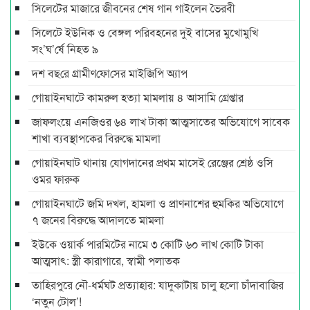
সিলেটের মাজারে জীবনের শেষ গান গাইলেন ভৈরবী
সিলেটে ইউনিক ও বেঙ্গল পরিবহনের দুই বাসের মুখোমুখি
সং’ঘ’র্ষে নিহত ৯
দশ বছ‌রে গ্রামীণ‌ফো‌সের মাইজিপি অ্যাপ
গোয়াইনঘাটে কামরুল হত্যা মামলায় ৪ আসামি গ্রেপ্তার
জাফলংয়ে এনজিওর ৬৪ লাখ টাকা আত্মসাতের অভিযোগে সাবেক
শাখা ব্যবস্থাপকের বিরুদ্ধে মামলা
গোয়াইনঘাট থানায় যোগদানের প্রথম মাসেই রেঞ্জের শ্রেষ্ঠ ওসি
ওমর ফারুক
গোয়াইনঘাটে জমি দখল, হামলা ও প্রাণনাশের হুমকির অভিযোগে
৭ জনের বিরুদ্ধে আদালতে মামলা
ইউকে ওয়ার্ক পারমিটের নামে ৩ কোটি ৬০ লাখ কোটি টাকা
আত্মসাৎ: স্ত্রী কারাগারে, স্বামী পলাতক
তাহিরপুরে নৌ-ধর্মঘট প্রত্যাহার: যাদুকাটায় চালু হলো চাঁদাবাজির
‘নতুন টোল’!