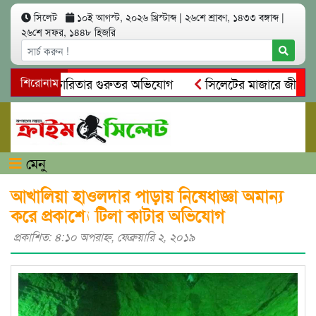
সিলেট
১০ই আগস্ট, ২০২৬ খ্রিস্টাব্দ
|
২৬শে শ্রাবণ, ১৪৩৩ বঙ্গাব্দ
|
২৬শে সফর, ১৪৪৮ হিজরি
য়ম ও স্বেচ্ছাচারিতার গুরুতর অভিযোগ
শিরোনাম
সিলেটের মাজারে জীবনের শ
্ধান, দলিল ফাঁস
গোয়াইনঘাটে প্রেমের ফাঁদে তরুণী পাচার: মাদকাসক
মেনু
আখালিয়া হাওলদার পাড়ায় নিষেধাজ্ঞা অমান্য
করে প্রকাশ্যে টিলা কাটার অভিযোগ
প্রকাশিত: ৪:১০ অপরাহ্ণ, ফেব্রুয়ারি ২, ২০১৯