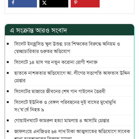
এ সংক্রান্ত আরও সংবাদ
সিলেট ইনক্লুসিভ স্কুল উত্তপ্ত: চার শিক্ষকের বিরুদ্ধে অনিয়ম ও
স্বেচ্ছাচারিতার গুরুতর অভিযোগ
সিলেটে ১৪ মাস পর নতুন করোনা রোগী শনাক্ত
ছাতকে নাশকতার অভিযোগে আ. লীগের সভাপ‌তি আফতাব উদ্দিন
গ্রেপ্তার
সিলেটের মাজারে জীবনের শেষ গান গাইলেন ভৈরবী
সিলেটে ইউনিক ও বেঙ্গল পরিবহনের দুই বাসের মুখোমুখি
সং’ঘ’র্ষে নিহত ৯
গোয়াইনঘাটে কামরুল হত্যা মামলায় ৪ আসামি গ্রেপ্তার
জাফলংয়ে এনজিওর ৬৪ লাখ টাকা আত্মসাতের অভিযোগে সাবেক
শাখা ব্যবস্থাপকের বিরুদ্ধে মামলা