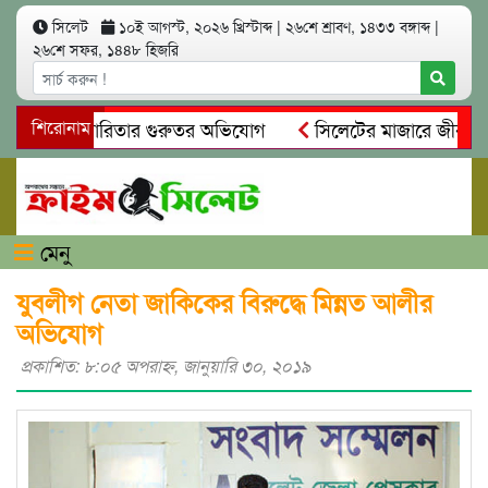
সিলেট
১০ই আগস্ট, ২০২৬ খ্রিস্টাব্দ
|
২৬শে শ্রাবণ, ১৪৩৩ বঙ্গাব্দ
|
২৬শে সফর, ১৪৪৮ হিজরি
ম ও স্বেচ্ছাচারিতার গুরুতর অভিযোগ
শিরোনাম
সিলেটের মাজারে জীবনের শ
ধান, দলিল ফাঁস
গোয়াইনঘাটে প্রেমের ফাঁদে তরুণী পাচার: মাদকাসক
মেনু
যুবলীগ নেতা জাকিকের বিরুদ্ধে মিন্নত আলীর
অভিযোগ
প্রকাশিত: ৮:০৫ অপরাহ্ণ, জানুয়ারি ৩০, ২০১৯