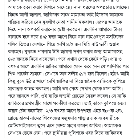
আমাকে হত্যা করার মিশনে নেমেছে। নানা ধরণের অপপ্রচার চালাচ্ছে।
মিন্নত আলী জানান, জাকিরের সাথে মামাতো ভাই হিসেবে আমাকে
পরিচয় করিয়ে দেন যুবলীগ নেতা শামীম ইকবাল। এরপর আমাকে
দিয়ে নানা অপকর্ম করানোর চেষ্টা করতেন। একদিন আমাকে টাকা
বানাতে হবে বলে ৪/৫ বছর আগে নিয়ে যান নাইওরপুল মসজিদের
গলির ভিতর। সেখানে গিয়ে দেখি ৪/৫ জন মিস্ত্রি বাউন্ডারী ওয়াল
করছেন। বুঝতে পারলাম উনি জায়গা দখল করার জন্য আমাকেসহ
৪/৫ জনকে নিয়ে এসেছেন। পরে এখান থেকে কেটে পড়ি। প্রায় ৩
বৎসর আগে একদিন জাকির আমাকে ফোন করে নেন ধোপাদিঘির পার
শিশু পার্কের সামনে। সেখানে তার সঙ্গীয় ৫/৭ জন ছিলেন। হঠাৎ আমি
কিছু বুঝে উঠার আগে দেখি জাকির দা দিয়ে জনৈক ব্যক্তিকে কুপিয়ে
মারাত্মক আহত করছেন। আমি ভয় পেয়ে সেখান থেকে চলে আসি।
পরে জানতে পারি, ওই ব্যক্তি লন্ডনী রোডের সৈয়দ রুবেল। সে নাকি
জাকিরের প্রথম স্ত্রীর সাথে পরকীয়া করতো। তাই তাকে কুপিয়ে হত্যা
করার চেষ্টা করেছিল। ২/৩ বৎসর আগে উপশহর এইচ বø¬ক ২নং
রোডে হারুণ নামের শিবগঞ্জের মজুমদার পাড়ার এক ব্যবসায়ীকে
মোটরসাইকেলে তুলে এনে বেদম প্রহার করেন জাকির। আমাকেও
সেখানে ডেকে নেন। পরে স্থানীয়রা পুলিশকে খবর দিলে জাকিরসহ