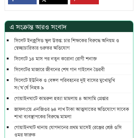
এ সংক্রান্ত আরও সংবাদ
সিলেট ইনক্লুসিভ স্কুল উত্তপ্ত: চার শিক্ষকের বিরুদ্ধে অনিয়ম ও
স্বেচ্ছাচারিতার গুরুতর অভিযোগ
সিলেটে ১৪ মাস পর নতুন করোনা রোগী শনাক্ত
সিলেটের মাজারে জীবনের শেষ গান গাইলেন ভৈরবী
সিলেটে ইউনিক ও বেঙ্গল পরিবহনের দুই বাসের মুখোমুখি
সং’ঘ’র্ষে নিহত ৯
গোয়াইনঘাটে কামরুল হত্যা মামলায় ৪ আসামি গ্রেপ্তার
জাফলংয়ে এনজিওর ৬৪ লাখ টাকা আত্মসাতের অভিযোগে সাবেক
শাখা ব্যবস্থাপকের বিরুদ্ধে মামলা
গোয়াইনঘাট থানায় যোগদানের প্রথম মাসেই রেঞ্জের শ্রেষ্ঠ ওসি
ওমর ফারুক