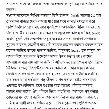
সম্মেলন করে জাকিরকে দ্রুত গ্রেফতার ও দৃষ্টান্তমূলক শাস্তির দাবি
করেন।
সংবাদ সম্মেলনে লিখিত বক্তব্যে তিনি জানান, ২০১৮ সালের ১৩ মার্চ
তেররতন বাজার থেকে বাসায় যাওয়ার পথে আমার পথরোধ করে
পূর্বপরিকল্পিতভাবে মহানগর যুবলীগের তথাকথিত সিনিয়র সদস্য ও
চাঁদাবাজ, ইয়াবা ব্যবসায়ি ও অস্ত্রবাজ জাকিরুল আলম জাকির, ১৬নং
ওয়ার্ড যুবলীগের সভাপতি সেবুল আহমদ সাগর, সাধারণ সম্পাদক
সুমেল আহমদ, ছাত্রলীগ নামধারী সাবেক ছাত্রদল ক্যাডার সৈয়দ নাহিদ
রহমান সাব্বির উরফে পাঙ্গাস সাব্বির, মামুনসহ ১০/১২ জন বন্দুক, দা,
রামদা নিয়ে খুন করার উদ্দেশ্যে আমার উপর চড়াও হয়। তাদের
হামলায় আমার বাম হাতের কব্জি দ্বি-খন্ডিত হওয়ার উপক্রম হলে উন্নত
চিকিৎসার জন্য সিলেটের ডাক্তাররা আমাকে ঢাকায় প্রেরণ করেন।
সেখানে চিকিৎসা শেষেও আমার হাতের তেমন কোন উন্নতি হয়নি।
যার ফলে আমি বর্তমানে পঙ্গু জীবন যাপন করছি। আমি পরিবারের
একমাত্র উপার্জনকম ছেলে হওয়ায় আজ আমার পরিবার অসহায়।
আমার বৃদ্ধা মায়ের ঔষধ কিনে দিতে পারছি না। আমাকে পঙ্গু করার
পেছনের মূল হোতা জাকিরুল আলম জাকির আমার মামলার এজাহার
নামীয় আসামী হয়েও বর্তমানে সে দাপিয়ে বেড়াচ্ছে। পুলিশ তাকে
গ্রেফতার করছে না। উল্টো সে আমার পরিবারকে হেয় প্রতিপন্ন ও