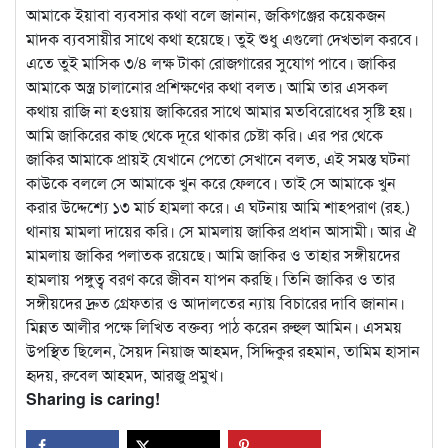
আমাকে ইয়াবা ব্যবসার কথা বলে জানান, জকিগঞ্জের কয়েকজন
মাদক ব্যবসায়ীর সাথে কথা হয়েছে। তুই শুধু এগুলো দেখভাল করবে।
এতে তুই মাসিক ৩/৪ লক্ষ টাকা রোজগারের সুযোগ পাবে। জাকির
আমাকে অস্ত্র চালানোর প্রশিক্ষণের কথা বলত। আমি তার এসকল
কথায় রাজি না হওয়ায় জাকিরের সাথে আমার মতবিরোধের সৃষ্টি হয়।
আমি জাকিরের কাছ থেকে দূরে থাকার চেষ্টা করি। এর পর থেকে
জাকির আমাকে প্রায়ই যেখানে পেতো সেখানে বলত, এই সমস্ত ঘটনা
কাউকে বললে সে আমাকে খুন করে ফেলবে। তাই সে আমাকে খুন
করার উদ্দেশ্যে ১৩ মার্চ হামলা করে। এ ঘটনায় আমি শাহপরাণ (রহ.)
থানায় মামলা দায়ের করি। সে মামলায় জাকির প্রধান আসামী। আর ঐ
মামলায় জাকির পলাতক রয়েছে। আমি জাকির ও তাহার সঙ্গীয়দের
হামলায় পঙ্গুত্ব বরণ করে জীবন যাপন করছি। তিনি জাকির ও তার
সঙ্গীয়দের দ্রুত গ্রেফতার ও আদালতের ন্যায় বিচারের দাবি জানান।
মিন্নত আলীর পক্ষে লিখিত বক্তব্য পাঠ করেন রুহুল আমিন। এসময়
উপস্থিত ছিলেন, সৈয়দ নিয়াজ আহমদ, সিদ্দিকুর রহমান, তামিম হাসান
হৃদয়, রুবেল আহমদ, আরজু প্রমুখ।
Sharing is caring!