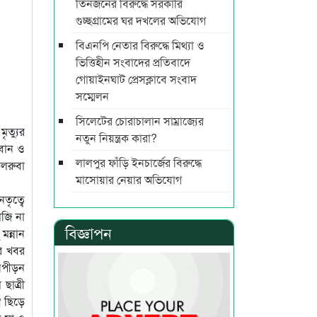
তিনজনের বিরুদ্ধে সরকারি
গুচ্ছগ্রামের ঘর দখলের অভিযোগ
বিএনপি নেতার বিরুদ্ধে মিথ্যা ও
ভিত্তিহীন সংবাদের প্রতিবাদে
গোয়াইনঘাট প্রেসক্লাবে সংবাদ
সম্মেলন
সিলেটের চোরাচালান সাম্রাজ্যের
ৃত্যুর
নতুন নিয়ন্ত্রক কারা?
 বোন ও
লালপুর ফাঁড়ি ইনচার্জের বিরুদ্ধে
িলরুবা
মাসোয়ার নেয়ার অভিযোগ
তৃত্বে
াজি না
বিজ্ঞাপন
মন্নান
ের খবর
ৌনপীড়ন
ছাত্রী
র ছিড়ে