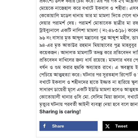
প্রকাশ্যে উলঙ্গ করার চেষ্টা করে। এর পর গত ২৭ অক্টো
মেয়েকে নাজেহাল করে বখাটে ইকবাল ও শহীরা। এসব ঘট
কেতোয়ালি মডেল থানায় তার মা মামলা দিতে গেলে থানা প
দেয়ার পরামর্শ দেয়। পরামর্শ মোতাবেক ছাত্রীর মা
ট্রাইব্যুনালে একটি নালিশা মামলা ( নং-৪৮৩/১৮) 
৯৬ নং বাসার মৃত আব্দুল মন্নানের পুত্র আব্দুশ মহীদ,
৯৪-এর মৃত আতাউর রহমান মিয়াছাবের পুত্র মাহবুবু
কয়েকজন। আদালত মামলাটি তদন্ত করে প্রতিবেদন দাখ
প্রতিবেদন দাখিলের জন্য ধার্য রয়েছে। মামলার খবর 
ধর্ষন ও গুম করার হুমকি অব্যাহত রাখে। এ অবস্থায় 
পেচিয়ে আত্মহত্যা করে। ঘটনার পর সুরতহাল রিপোর্ট 
বখাটে ইকবাল ও শহীদদের হাতে ইজ্জত না হারিয়ে স্কু
সাধারণ ডায়েরী মূলে একটি ইউডি মামলা হলেও আত্মহত্
কোতোয়ালী থানার ওসি মো. সেলিম মিয়া জানান, বখাট
মৃত্যুর ঘটনায় পরবর্তী আইনী ব্যবস্থা নেয়া হবে বলে জা
Sharing is caring!
Share
Tweet