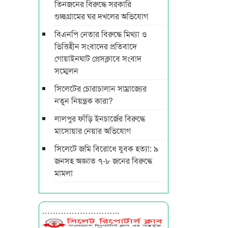
তিনজনের বিরুদ্ধে সরকারি
গুচ্ছগ্রামের ঘর দখলের অভিযোগ
বিএনপি নেতার বিরুদ্ধে মিথ্যা ও
ভিত্তিহীন সংবাদের প্রতিবাদে
গোয়াইনঘাট প্রেসক্লাবে সংবাদ
সম্মেলন
সিলেটের চোরাচালান সাম্রাজ্যের
নতুন নিয়ন্ত্রক কারা?
লালপুর ফাঁড়ি ইনচার্জের বিরুদ্ধে
মাসোয়ার নেয়ার অভিযোগ
সিলেটে জমি বিরোধে যুবক হত্যা: ৯
জনসহ অজ্ঞাত ৭-৮ জনের বিরুদ্ধে
মামলা
………………………..