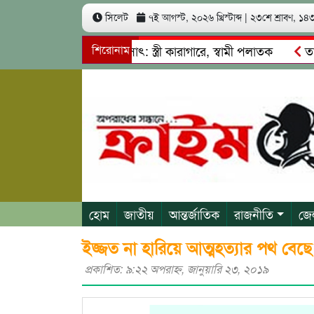
সিলেট
৭ই আগস্ট, ২০২৬ খ্রিস্টাব্দ
|
২৩শে শ্রাবণ, ১৪৩৩
খ কোটি টাকা আত্মসাৎ: স্ত্রী কারাগারে, স্বামী পলাতক
শিরোনাম
তাহিরপুরে
াবাজি ও শ্রমিকদের মারধর
নগরীতে কোটি টাকার সম্পত্তি দখলের চে
হোম
জাতীয়
আন্তর্জাতিক
রাজনীতি
জে
ইজ্জত না হারিয়ে আত্মহত্যার পথ বেছে 
প্রকাশিত: ৯:২২ অপরাহ্ণ, জানুয়ারি ২৩, ২০১৯