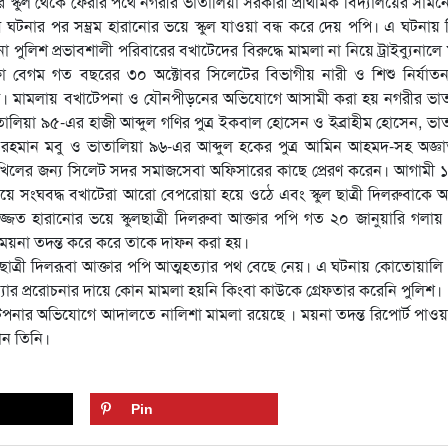
বর স্কুল থেকে ফেরার পথে নগরীর ভাতালিয়া সরকারী প্রথিমিক বিদ্যালয়ের সামন
নার পর সম্ভ্রম হারানোর ভয়ে স্কুল যাওয়া বন্ধ করে দেয় পপি। এ ঘটনায়
ুলিশ প্রভাবশালী পরিবারের বখাটেদের বিরুদ্ধে মামলা না নিয়ে ট্রাইব্যুনালে
 রফা বেগম গত বছরের ৩০ অক্টোবর সিলেটের বিভাগীয় নারী ও শিশু নির্যা
করেন। মামলায় বখাটেপনা ও যৌনপীড়নের অভিযোগে আসামী করা হয় নগরীর ভাত
 ভাতালিয়া ৯৫-এর হাজী আব্দুল গণির পুত্র ইকবাল হোসেন ও ইব্রাহীম হোসেন, ভা
র রহমান মবু ও ভাতালিয়া ৯৬-এর আব্দুল হকের পুত্র আমিন আহমদ-সহ অজ্ঞ
িলের জন্য সিলেট সদর সমাজসেবা অফিসারের কাছে প্রেরণ করেন। আগামী ১২
পেয়ে সংঘবদ্ধ বখাটেরা আরো বেপরোয়া হয়ে ওঠে এবং স্কুল ছাত্রী দিলরুবাকে
ইজ্জত হারানোর ভয়ে স্কুলছাত্রী দিলরুবা আক্তার পপি গত ২০ জানুয়ারি গলা
ও ময়না তদন্ত করে করে তাকে দাফন করা হয়।
লছাত্রী দিলরূবা আক্তার পপি আত্মহত্যার পথ বেছে নেয়। এ ঘটনায় কোতোয়ালি
যার প্ররোচনার দায়ে কোন মামলা হয়নি কিংবা কাউকে গ্রেফতার করেনি পুলিশ।
েপনার অভিযোগে আদালতে নালিশা মামলা রয়েছে । ময়না তদন্ত রিপোর্ট পাও
নান তিনি।
Pin