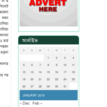
ে মা ও
 সিলেট
 মামলা
তন দমন
ালিয়া
তালিয়া
াতনামা
আর্কাইভ
 মার্চ
 অপহরন
S
S
M
T
W
T
F
য় ওড়না
1
2
3
4
 থানায়
5
6
7
8
9
10
11
12
13
14
15
16
17
18
য়ার পর
19
20
21
22
23
24
25
26
27
28
29
30
31
JANUARY 2019
« Dec
Feb »