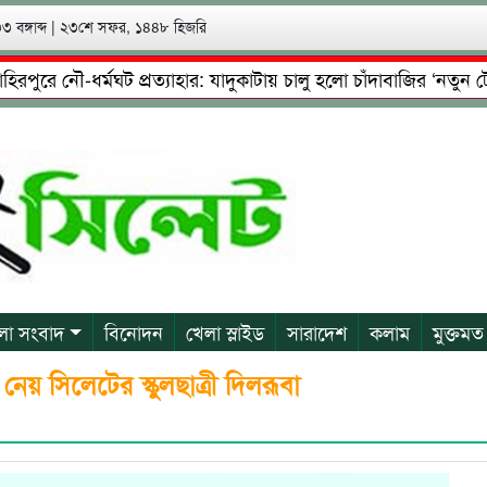
 বঙ্গাব্দ
|
২৩শে সফর, ১৪৪৮ হিজরি
 নৌ-ধর্মঘট প্রত্যাহার: যাদুকাটায় চালু হলো চাঁদাবাজির ‘নতুন টোল’!
ষ্টা: গ্রেফতারের পর জামিনে মূক্ত রাসেল, আতঙ্কে পরিবার
প্রে
লা সংবাদ
বিনোদন
খেলা স্লাইড
সারাদেশ
কলাম
মুক্তমত
নেয় সিলেটের স্কুলছাত্রী দিলরূবা