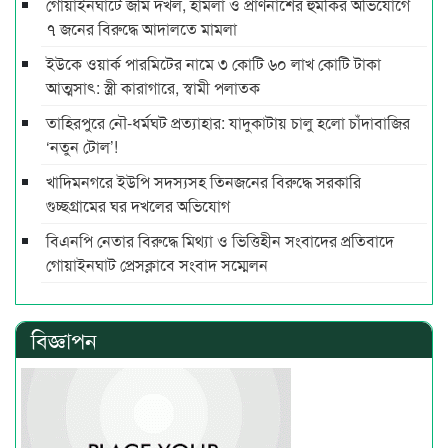
গোয়াইনঘাটে জমি দখল, হামলা ও প্রাণনাশের হুমকির অভিযোগে
৭ জনের বিরুদ্ধে আদালতে মামলা
ইউকে ওয়ার্ক পারমিটের নামে ৩ কোটি ৬০ লাখ কোটি টাকা
আত্মসাৎ: স্ত্রী কারাগারে, স্বামী পলাতক
তাহিরপুরে নৌ-ধর্মঘট প্রত্যাহার: যাদুকাটায় চালু হলো চাঁদাবাজির
‘নতুন টোল’!
খাদিমনগরে ইউপি সদস্যসহ তিনজনের বিরুদ্ধে সরকারি
গুচ্ছগ্রামের ঘর দখলের অভিযোগ
বিএনপি নেতার বিরুদ্ধে মিথ্যা ও ভিত্তিহীন সংবাদের প্রতিবাদে
গোয়াইনঘাট প্রেসক্লাবে সংবাদ সম্মেলন
বিজ্ঞাপন