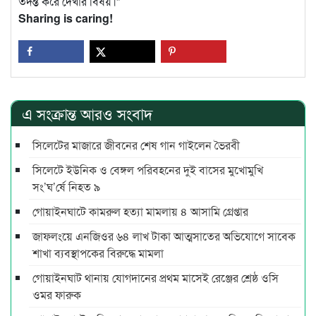
তদন্ত করে দেখার বিষয়।”
Sharing is caring!
এ সংক্রান্ত আরও সংবাদ
সিলেটের মাজারে জীবনের শেষ গান গাইলেন ভৈরবী
সিলেটে ইউনিক ও বেঙ্গল পরিবহনের দুই বাসের মুখোমুখি
সং’ঘ’র্ষে নিহত ৯
গোয়াইনঘাটে কামরুল হত্যা মামলায় ৪ আসামি গ্রেপ্তার
জাফলংয়ে এনজিওর ৬৪ লাখ টাকা আত্মসাতের অভিযোগে সাবেক
শাখা ব্যবস্থাপকের বিরুদ্ধে মামলা
গোয়াইনঘাট থানায় যোগদানের প্রথম মাসেই রেঞ্জের শ্রেষ্ঠ ওসি
ওমর ফারুক