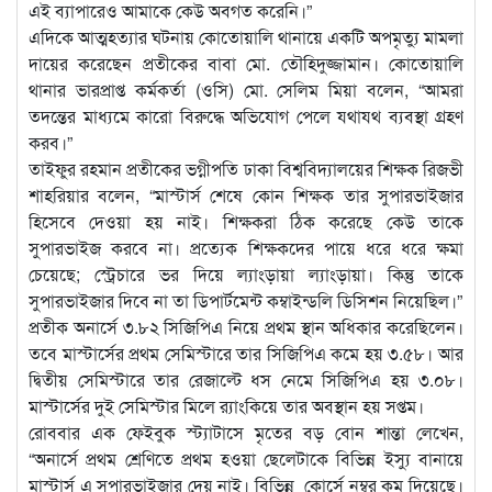
এই ব্যাপারেও আমাকে কেউ অবগত করেনি।”
এদিকে আত্মহত্যার ঘটনায় কোতোয়ালি থানায়ে একটি অপমৃত্যু মামলা
দায়ের করেছেন প্রতীকের বাবা মো. তৌহিদুজ্জামান। কোতোয়ালি
থানার ভারপ্রাপ্ত কর্মকর্তা (ওসি) মো. সেলিম মিয়া বলেন, “আমরা
তদন্তের মাধ্যমে কারো বিরুদ্ধে অভিযোগ পেলে যথাযথ ব্যবস্থা গ্রহণ
করব।”
তাইফুর রহমান প্রতীকের ভগ্নীপতি ঢাকা বিশ্ববিদ্যালয়ের শিক্ষক রিজভী
শাহরিয়ার বলেন, “মাস্টার্স শেষে কোন শিক্ষক তার সুপারভাইজার
হিসেবে দেওয়া হয় নাই। শিক্ষকরা ঠিক করেছে কেউ তাকে
সুপারভাইজ করবে না। প্রত্যেক শিক্ষকদের পায়ে ধরে ধরে ক্ষমা
চেয়েছে; স্ট্রেচারে ভর দিয়ে ল্যাংড়ায়া ল্যাংড়ায়া। কিন্তু তাকে
সুপারভাইজার দিবে না তা ডিপার্টমেন্ট কম্বাইন্ডলি ডিসিশন নিয়েছিল।”
প্রতীক অনার্সে ৩.৮২ সিজিপিএ নিয়ে প্রথম স্থান অধিকার করেছিলেন।
তবে মাস্টার্সের প্রথম সেমিস্টারে তার সিজিপিএ কমে হয় ৩.৫৮। আর
দ্বিতীয় সেমিস্টারে তার রেজাল্টে ধস নেমে সিজিপিএ হয় ৩.০৮।
মাস্টার্সের দুই সেমিস্টার মিলে র‍্যাংকিয়ে তার অবস্থান হয় সপ্তম।
রোববার এক ফেইবুক স্ট্যাটাসে মৃতের বড় বোন শান্তা লেখেন,
“অনার্সে প্রথম শ্রেণিতে প্রথম হওয়া ছেলেটাকে বিভিন্ন ইস্যু বানায়ে
মাস্টার্স এ সুপারভাইজার দেয় নাই। বিভিন্ন কোর্সে নম্বর কম দিয়েছে।