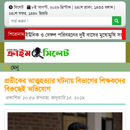
সিলেট
৮ই আগস্ট, ২০২৬ খ্রিস্টাব্দ
|
২৪শে শ্রাবণ, ১৪৩৩ বঙ্গাব্দ
|
২৪শে সফর, ১৪৪৮ হিজরি
সিলেটে ইউনিক ও বেঙ্গল পরিবহনের দুই বাসের মুখোমুখি সং’ঘ’র্ষে 
শিরোনাম
গোয়াইনঘাটে প্রেমের ফাঁদে তরুণী পাচার: মাদকাসক্ত রিমালকে গ্রেপ্তার
মেনু
প্রতীকের আত্মহত্যার ঘটনায় বিভাগের শিক্ষকদের
বিরুদ্ধেই অভিযোগ
প্রকাশিত: ১০:৫৬ অপরাহ্ণ, জানুয়ারি ১৫, ২০১৯