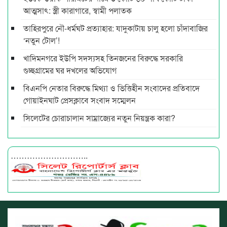
আত্মসাৎ: স্ত্রী কারাগারে, স্বামী পলাতক
তাহিরপুরে নৌ-ধর্মঘট প্রত্যাহার: যাদুকাটায় চালু হলো চাঁদাবাজির
‘নতুন টোল’!
খাদিমনগরে ইউপি সদস্যসহ তিনজনের বিরুদ্ধে সরকারি
গুচ্ছগ্রামের ঘর দখলের অভিযোগ
বিএনপি নেতার বিরুদ্ধে মিথ্যা ও ভিত্তিহীন সংবাদের প্রতিবাদে
গোয়াইনঘাট প্রেসক্লাবে সংবাদ সম্মেলন
সিলেটের চোরাচালান সাম্রাজ্যের নতুন নিয়ন্ত্রক কারা?
………………………..