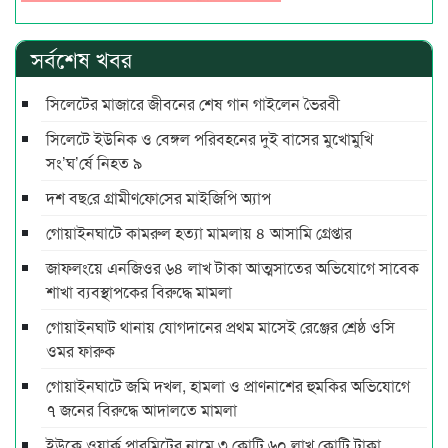
সর্বশেষ খবর
সিলেটের মাজারে জীবনের শেষ গান গাইলেন ভৈরবী
সিলেটে ইউনিক ও বেঙ্গল পরিবহনের দুই বাসের মুখোমুখি
সং’ঘ’র্ষে নিহত ৯
দশ বছ‌রে গ্রামীণ‌ফো‌সের মাইজিপি অ্যাপ
গোয়াইনঘাটে কামরুল হত্যা মামলায় ৪ আসামি গ্রেপ্তার
জাফলংয়ে এনজিওর ৬৪ লাখ টাকা আত্মসাতের অভিযোগে সাবেক
শাখা ব্যবস্থাপকের বিরুদ্ধে মামলা
গোয়াইনঘাট থানায় যোগদানের প্রথম মাসেই রেঞ্জের শ্রেষ্ঠ ওসি
ওমর ফারুক
গোয়াইনঘাটে জমি দখল, হামলা ও প্রাণনাশের হুমকির অভিযোগে
৭ জনের বিরুদ্ধে আদালতে মামলা
ইউকে ওয়ার্ক পারমিটের নামে ৩ কোটি ৬০ লাখ কোটি টাকা