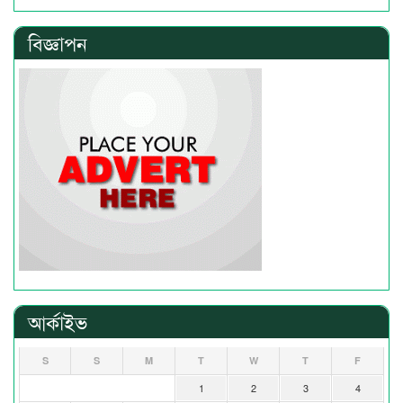
বিজ্ঞাপন
আর্কাইভ
S
S
M
T
W
T
F
1
2
3
4