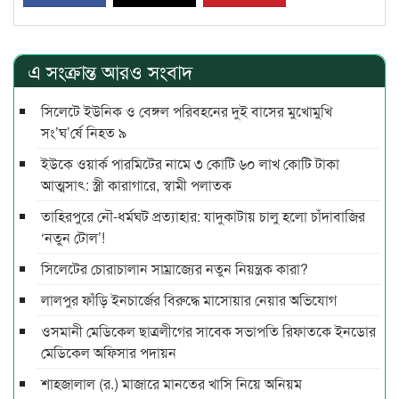
এ সংক্রান্ত আরও সংবাদ
সিলেটে ইউনিক ও বেঙ্গল পরিবহনের দুই বাসের মুখোমুখি
সং’ঘ’র্ষে নিহত ৯
ইউকে ওয়ার্ক পারমিটের নামে ৩ কোটি ৬০ লাখ কোটি টাকা
আত্মসাৎ: স্ত্রী কারাগারে, স্বামী পলাতক
তাহিরপুরে নৌ-ধর্মঘট প্রত্যাহার: যাদুকাটায় চালু হলো চাঁদাবাজির
‘নতুন টোল’!
সিলেটের চোরাচালান সাম্রাজ্যের নতুন নিয়ন্ত্রক কারা?
লালপুর ফাঁড়ি ইনচার্জের বিরুদ্ধে মাসোয়ার নেয়ার অভিযোগ
ওসমানী মেডিকেল ছাত্রলীগের সাবেক সভাপতি রিফাতকে ইনডোর
মেডিকেল অফিসার পদায়ন
শাহজালাল (র.) মাজারে মানতের খাসি নিয়ে অনিয়ম