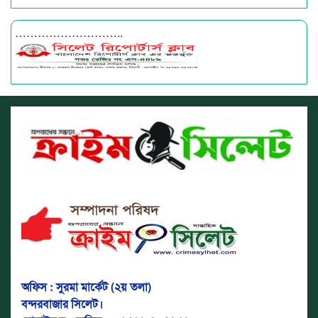
………………………..
অফিস : সুরমা মার্কেট (২য় তলা)
বন্দরবাজার সিলেট।