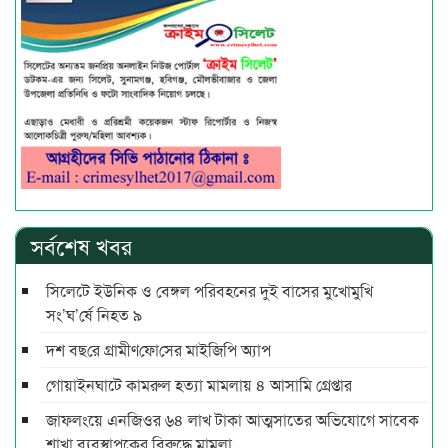
সর্বশেষ খবর
সিলেটে ইউনিক ও বেঙ্গল পরিবহনের দুই বাসের মুখোমুখি
সং’ঘ’র্ষে নিহত ৯
দশ বছ‌রে গ্রামীণ‌ফো‌সের মাইজিপি অ্যাপ
গোয়াইনঘাটে কামরুল হত্যা মামলায় ৪ আসামি গ্রেপ্তার
জাফলংয়ে এনজিওর ৬৪ লাখ টাকা আত্মসাতের অভিযোগে সাবেক
শাখা ব্যবস্থাপকের বিরুদ্ধে মামলা