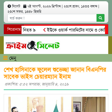
সিলেট
৭ই আগস্ট, ২০২৬ খ্রিস্টাব্দ
|
২৩শে শ্রাবণ, ১৪৩৩ বঙ্গাব্দ
|
২৩শে সফর, ১৪৪৮ হিজরি
 সং’ঘ’র্ষে নিহত ৯
শিরোনাম
ইউকে ওয়ার্ক পারমিটের নামে ৩ কোটি ৬০ লাখ
কে গ্রেপ্তারের দাবি স্থানীয়দের
গোয়াইনঘাটে আলিম উদ্দিনের নেত
মেনু
শেখ হাসিনাকে ফুলেল শুভেচ্ছা জানান বিএনপির
সাবেক ভাইস চেয়ারম্যান ইনাম
প্রকাশিত: ৫:৫২ অপরাহ্ণ, জানুয়ারি ৪, ২০১৯