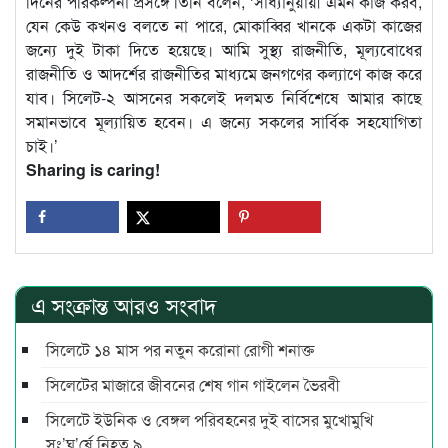
দিনের পরিকল্পনা প্রসঙ্গে তিনি বলেন, ‘সাধ্যানুয়ায়ী এমন কাজ করব,
যেন কেউ কখনও বলতে না পারে, মোকাব্বির খানকে একটা কাজের
জন্যে দুই টাকা দিতে হয়েছে। আমি সুস্থ্য রাজনীতি, মূল্যবোধের
রাজনীতি ও আদর্শের রাজনীতির মাধ্যমে জনগণের কল্যাণে কাজ করে
যাব। সিলেট-২ আসনের সকলেই দলমত নির্বিশেষে আমার কাছে
সমানভাবে মূল্যায়িত হবেন। এ জন্যে সকলের সার্বিক সহযোগিতা
চাই।’
Sharing is caring!
এ সংক্রান্ত আরও সংবাদ
সিলেটে ১৪ মাস পর নতুন করোনা রোগী শনাক্ত
সিলেটের মাজারে জীবনের শেষ গান গাইলেন ভৈরবী
সিলেটে ইউনিক ও বেঙ্গল পরিবহনের দুই বাসের মুখোমুখি
সং’ঘ’র্ষে নিহত ৯