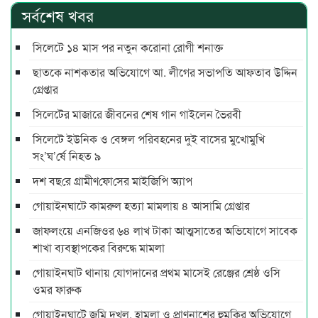
সর্বশেষ খবর
সিলেটে ১৪ মাস পর নতুন করোনা রোগী শনাক্ত
ছাতকে নাশকতার অভিযোগে আ. লীগের সভাপ‌তি আফতাব উদ্দিন
গ্রেপ্তার
সিলেটের মাজারে জীবনের শেষ গান গাইলেন ভৈরবী
সিলেটে ইউনিক ও বেঙ্গল পরিবহনের দুই বাসের মুখোমুখি
সং’ঘ’র্ষে নিহত ৯
দশ বছ‌রে গ্রামীণ‌ফো‌সের মাইজিপি অ্যাপ
গোয়াইনঘাটে কামরুল হত্যা মামলায় ৪ আসামি গ্রেপ্তার
জাফলংয়ে এনজিওর ৬৪ লাখ টাকা আত্মসাতের অভিযোগে সাবেক
শাখা ব্যবস্থাপকের বিরুদ্ধে মামলা
গোয়াইনঘাট থানায় যোগদানের প্রথম মাসেই রেঞ্জের শ্রেষ্ঠ ওসি
ওমর ফারুক
গোয়াইনঘাটে জমি দখল, হামলা ও প্রাণনাশের হুমকির অভিযোগে