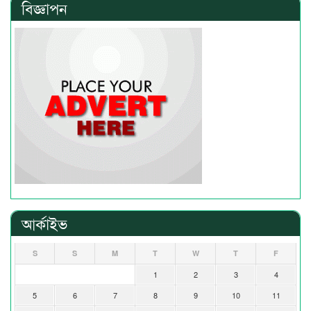
বিজ্ঞাপন
আর্কাইভ
S
S
M
T
W
T
F
1
2
3
4
5
6
7
8
9
10
11