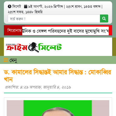
সিলেট
৯ই আগস্ট, ২০২৬ খ্রিস্টাব্দ
|
২৫শে শ্রাবণ, ১৪৩৩ বঙ্গাব্দ
|
২৫শে সফর, ১৪৪৮ হিজরি
সিলেটে ইউনিক ও বেঙ্গল পরিবহনের দুই বাসের মুখোমুখি সং’ঘ’র্ষে নি
শিরোনাম
গোয়াইনঘাটে প্রেমের ফাঁদে তরুণী পাচার: মাদকাসক্ত রিমালকে গ্রেপ্তারের
মেনু
ড. কামালের সিদ্ধান্তই আমার সিদ্ধান্ত : মোকাব্বির
খান
প্রকাশিত: ৪:২৯ অপরাহ্ণ, জানুয়ারি ৪, ২০১৯