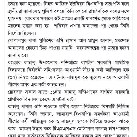
উদ্ধার করা হয়েছে। নিহত আজিজ ইউনিয়ন বিএনপির সভাপতি বলে
স্থানীয়রা জানালেও পুলিশ বলছে তিনি কোনো রাজনৈতিক দলের সঙ্গে
যুক্ত নয়। রোববার সকালে ওই গ্রামের একটি ধানখেত থেকে আজিজের
মরদেহ উদ্ধার করা হয়। শনিবার এশার নামাজের পর থেকে তিনি
নিখোঁজ ছিলেন।
গোপালপুর থানা পুলিশের ওসি হাসান আল মামুন জানান, মরদেহে
আঘাতের কোনো চিহ্ন পাওয়া যায়নি। ময়নাতদন্তের পর মৃত্যুর কারণ
জানা যাবে।
বগুড়ার কাহালু উপজেলার নন্দিগ্রামে বাগইল সরকারি প্রাথমিক
বিদ্যালয়ে নির্বাচনী সহিংসতায় আওয়ামী লীগের কর্মী আজিজুল হক
(৩২) নিহত হয়েছেন। এ ঘটনায় নাজমুল হক জুয়েল নামে আওয়ামী
লীগের অপর এক কর্মী আহত হন।
রোববার সকাল সাড়ে ১১টায় কাহালু নন্দিগ্রামের বাগইল সরকারি
প্রাথমিক বিদ্যালয় কেন্দ্রে এ ঘটনা ঘটে।
কাহালু থানার ওসি শওকত কবীর জাগো নিউজকে বিষয়টি নিশ্চিত
করেছেন। তিনি জানান, জামায়াত-বিএনপির সমর্থকরা আওয়ামী
লীগের কর্মী আজিজুল হক ও নাজমুল হককে পিটিয়ে গুরুতর আহত
করে। তাদের উদ্ধার করে টিএমএসএস মেডিকেল কলেজ হাসপাতালে
নেয়া হলে কর্তব্যরত চিকিৎসক আজিজুল হককে মৃত ঘোষণা করেন।