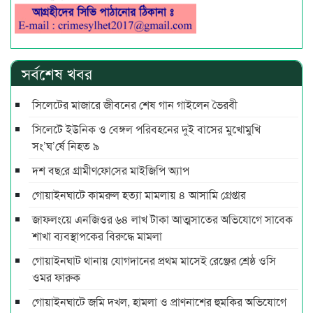
সর্বশেষ খবর
সিলেটের মাজারে জীবনের শেষ গান গাইলেন ভৈরবী
সিলেটে ইউনিক ও বেঙ্গল পরিবহনের দুই বাসের মুখোমুখি
সং’ঘ’র্ষে নিহত ৯
দশ বছ‌রে গ্রামীণ‌ফো‌সের মাইজিপি অ্যাপ
গোয়াইনঘাটে কামরুল হত্যা মামলায় ৪ আসামি গ্রেপ্তার
জাফলংয়ে এনজিওর ৬৪ লাখ টাকা আত্মসাতের অভিযোগে সাবেক
শাখা ব্যবস্থাপকের বিরুদ্ধে মামলা
গোয়াইনঘাট থানায় যোগদানের প্রথম মাসেই রেঞ্জের শ্রেষ্ঠ ওসি
ওমর ফারুক
গোয়াইনঘাটে জমি দখল, হামলা ও প্রাণনাশের হুমকির অভিযোগে