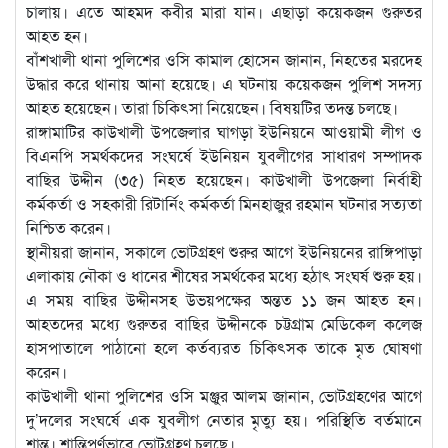
চালায়। এতে আহমদ কবীর মারা যান। এছাড়া কয়েকজন গুরুতর
আহত হন।
বাঁশখালী থানা পুলিশের ওসি কামাল হোসেন জানান, নিহতের মরদেহ
উদ্ধার করে থানায় আনা হয়েছে। এ ঘটনায় কয়েকজন পুলিশ সদস্য
আহত হয়েছেন। তারা চিকিৎসা নিয়েছেন। বিষয়টির তদন্ত চলছে।
রাঙ্গামাটির কাউখালী উপজেলার ঘাগড়া ইউনিয়নে আওয়ামী লীগ ও
বিএনপি সমর্থকদের সংঘর্ষে ইউনিয়ন যুবলীগের সাধারণ সম্পাদক
বাছির উদ্দীন (৩৫) নিহত হয়েছেন। কাউখালী উপজেলা নির্বাহী
কর্মকর্তা ও সহকারী রিটার্নিং কর্মকর্তা মিনহাজুর রহমান ঘটনার সত্যতা
নিশ্চিত করেন।
স্থানীয়রা জানান, সকালে ভোটগ্রহণ শুরুর আগে ইউনিয়নের রাঙ্গিপাড়া
এলাকায় নৌকা ও ধানের শীষের সমর্থকের মধ্যে হঠাৎ সংঘর্ষ শুরু হয়।
এ সময় বাছির উদ্দীনসহ উভয়পক্ষের অন্তত ১১ জন আহত হন।
আহতদের মধ্যে গুরুতর বাছির উদ্দীনকে চট্টগ্রাম মেডিকেল কলেজ
হাসপাতালে পাঠানো হলে কর্তব্যরত চিকিৎসক তাকে মৃত ঘোষণা
করেন।
কাউখালী থানা পুলিশের ওসি মঞ্জুর আলম জানান, ভোটগ্রহণের আগে
দু’দলের সংঘর্ষে এক যুবলীগ নেতার মৃত্যু হয়। পরিস্থিতি বর্তমানে
শান্ত। শান্তিপূর্ণভাবে ভোটগ্রহণ চলছে।