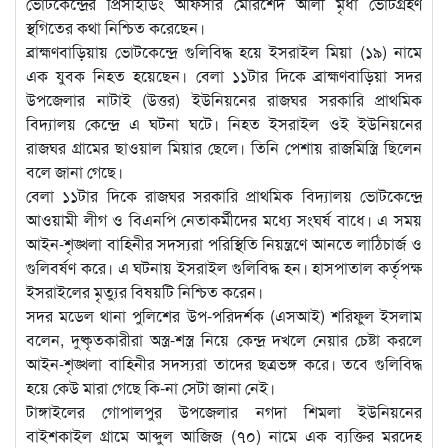
ভোটকেন্দ্রের প্রিসাইডিং অফিসার মোরশেদ আলী মৃধা ভোটগ্রহণ
স্থগিতের কথা নিশ্চিত করেছেন।
ব্রাহ্মণবাড়িয়ায় ভোটকেন্দ্রে গুলিবিদ্ধ হয়ে ইসরাইল মিয়া (১৯) নামে
এক যুবক নিহত হয়েছেন। বেলা ১১টার দিকে ব্রাহ্মণবাড়িয়া সদর
উপজেলার নাটাই (উত্তর) ইউনিয়নের রাজঘর সরকারি প্রাথমিক
বিদ্যালয় কেন্দ্রে এ ঘটনা ঘটে। নিহত ইসরাইল ওই ইউনিয়নের
রাজঘর গ্রামের ছাওয়াল মিয়ার ছেলে। তিনি পেশায় রাজমিস্ত্রি ছিলেন
বলে জানা গেছে।
বেলা ১১টার দিকে রাজঘর সরকারি প্রাথমিক বিদ্যালয় ভোটকেন্দ্রে
আওয়ামী লীগ ও বিএনপি নেতাকর্মীদের মধ্যে সংঘর্ষ বাধে। এ সময়
আইন-শৃঙ্খলা বাহিনীর সদস্যরা পরিস্থিতি নিয়ন্ত্রণে আনতে লাঠিচার্জ ও
গুলিবর্ষণ করে। এ ঘটনায় ইসরাইল গুলিবিদ্ধ হন। হাসপাতাল কর্তৃপক্ষ
ইসরাইলের মৃত্যুর বিষয়টি নিশ্চিত করেন।
সদর মডেল থানা পুলিশের উপ-পরিদর্শক (এসআই) শরিফুল ইসলাম
বলেন, দুষ্কৃতকারীরা অস্ত্র-শস্ত্র নিয়ে কেন্দ্র দখলে নেয়ার চেষ্টা করলে
আইন-শৃঙ্খলা বাহিনীর সদস্যরা তাদের ছত্রভঙ্গ করে। তবে গুলিবিদ্ধ
হয়ে কেউ মারা গেছে কি-না সেটা জানা নেই।
টাঙ্গাইলের গোপালপুর উপজেলার নগদা শিমলা ইউনিয়নের
বাইশকাইল গ্রামে আব্দুল আজিজ (৭০) নামে এক ব্যক্তির মরদেহ