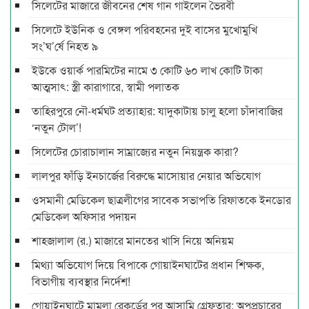
সিলেটের মাজারে জীবনের শেষ গান গাইলেন ভৈরবী
সিলেটে ইউনিক ও বেঙ্গল পরিবহনের দুই বাসের মুখোমুখি
সং’ঘ’র্ষে নিহত ৯
ইউকে ওয়ার্ক পারমিটের নামে ৩ কোটি ৬০ লাখ কোটি টাকা
আত্মসাৎ: স্ত্রী কারাগারে, স্বামী পলাতক
তাহিরপুরে নৌ-ধর্মঘট প্রত্যাহার: যাদুকাটায় চালু হলো চাঁদাবাজির
‘নতুন টোল’!
সিলেটের চোরাচালান সাম্রাজ্যের নতুন নিয়ন্ত্রক কারা?
লালপুর ফাঁড়ি ইনচার্জের বিরুদ্ধে মাসোয়ার নেয়ার অভিযোগ
ওসমানী মেডিকেল ছাত্রলীগের সাবেক সভাপতি রিফাতকে ইনডোর
মেডিকেল অফিসার পদায়ন
শাহজালাল (র.) মাজারে মানতের খাসি নিয়ে অনিয়ম
মিথ্যা অভিযোগ দিয়ে বিপাকে গোয়াইনঘাটের প্রধান শিক্ষক,
বিভাগীয় ব্যবস্থার নির্দেশ!
গোয়াইনঘাটে মামলা রেকর্ডের পর আসামি গ্রেফতার: অপপ্রচারের