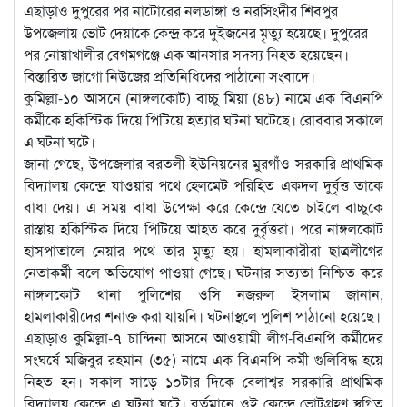
এছাড়াও দুপুরের পর নাটোরের নলডাঙ্গা ও নরসিংদীর শিবপুর
উপজেলায় ভোট দেয়াকে কেন্দ্র করে দুইজনের মৃত্যু হয়েছে। দুপুরের
পর নোয়াখালীর বেগমগঞ্জে এক আনসার সদস্য নিহত হয়েছেন।
বিস্তারিত জাগো নিউজের প্রতিনিধিদের পাঠানো সংবাদে।
কুমিল্লা-১০ আসনে (নাঙ্গলকোট) বাচ্চু মিয়া (৪৮) নামে এক বিএনপি
কর্মীকে হকিস্টিক দিয়ে পিটিয়ে হত্যার ঘটনা ঘটেছে। রোববার সকালে
এ ঘটনা ঘটে।
জানা গেছে, উপজেলার বরতলী ইউনিয়নের মুরগাঁও সরকারি প্রাথমিক
বিদ্যালয় কেন্দ্রে যাওয়ার পথে হেলমেট পরিহিত একদল দুর্বৃত্ত তাকে
বাধা দেয়। এ সময় বাধা উপেক্ষা করে কেন্দ্রে যেতে চাইলে বাচ্চুকে
রাস্তায় হকিস্টিক দিয়ে পিটিয়ে আহত করে দুর্বৃত্তরা। পরে নাঙ্গলকোট
হাসপাতালে নেয়ার পথে তার মৃত্যু হয়। হামলাকারীরা ছাত্রলীগের
নেতাকর্মী বলে অভিযোগ পাওয়া গেছে। ঘটনার সত্যতা নিশ্চিত করে
নাঙ্গলকোট থানা পুলিশের ওসি নজরুল ইসলাম জানান,
হামলাকারীদের শনাক্ত করা যায়নি। ঘটনাস্থলে পুলিশ পাঠানো হয়েছে।
এছাড়াও কুমিল্লা-৭ চান্দিনা আসনে আওয়ামী লীগ-বিএনপি কর্মীদের
সংঘর্ষে মজিবুর রহমান (৩৫) নামে এক বিএনপি কর্মী গুলিবিদ্ধ হয়ে
নিহত হন। সকাল সাড়ে ১০টার দিকে বেলাশ্বর সরকারি প্রাথমিক
বিদ্যালয় কেন্দ্রে এ ঘটনা ঘটে। বর্তমানে ওই কেন্দ্রে ভোটগ্রহণ স্থগিত