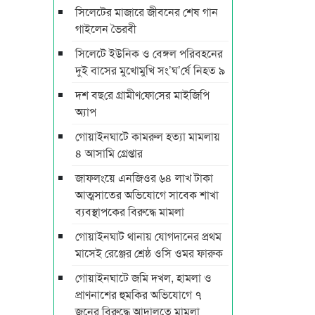
সিলেটের মাজারে জীবনের শেষ গান
গাইলেন ভৈরবী
সিলেটে ইউনিক ও বেঙ্গল পরিবহনের
দুই বাসের মুখোমুখি সং’ঘ’র্ষে নিহত ৯
দশ বছ‌রে গ্রামীণ‌ফো‌সের মাইজিপি
অ্যাপ
গোয়াইনঘাটে কামরুল হত্যা মামলায়
৪ আসামি গ্রেপ্তার
জাফলংয়ে এনজিওর ৬৪ লাখ টাকা
আত্মসাতের অভিযোগে সাবেক শাখা
ব্যবস্থাপকের বিরুদ্ধে মামলা
গোয়াইনঘাট থানায় যোগদানের প্রথম
মাসেই রেঞ্জের শ্রেষ্ঠ ওসি ওমর ফারুক
গোয়াইনঘাটে জমি দখল, হামলা ও
প্রাণনাশের হুমকির অভিযোগে ৭
জনের বিরুদ্ধে আদালতে মামলা