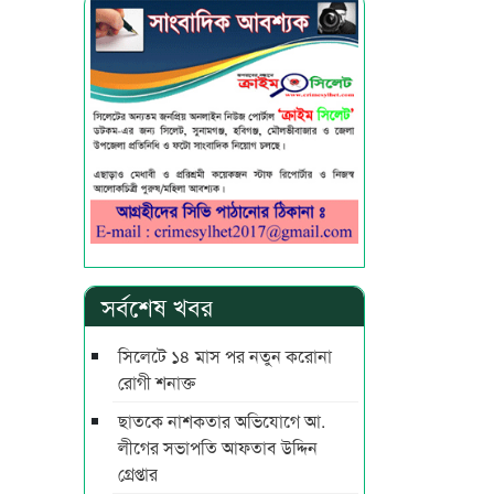
সর্বশেষ খবর
সিলেটে ১৪ মাস পর নতুন করোনা
রোগী শনাক্ত
ছাতকে নাশকতার অভিযোগে আ.
লীগের সভাপ‌তি আফতাব উদ্দিন
গ্রেপ্তার