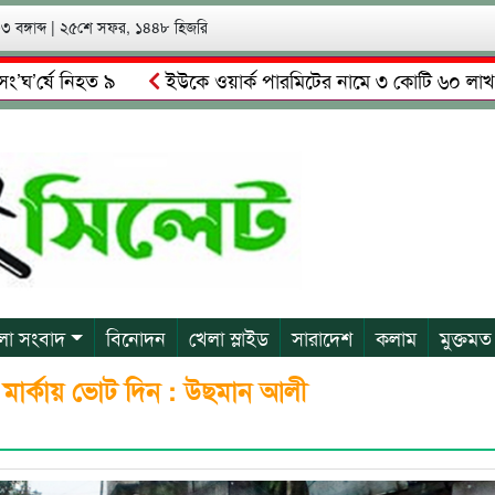
 বঙ্গাব্দ
|
২৫শে সফর, ১৪৪৮ হিজরি
ে নিহত ৯
ইউকে ওয়ার্ক পারমিটের নামে ৩ কোটি ৬০ লাখ কোটি টাকা
তারের দাবি স্থানীয়দের
গোয়াইনঘাটে আলিম উদ্দিনের নেতৃত্বে চাঁ
লা সংবাদ
বিনোদন
খেলা স্লাইড
সারাদেশ
কলাম
মুক্তমত
গল মার্কায় ভোট দিন : উছমান আলী