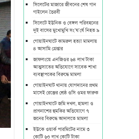
সিলেটের মাজারে জীবনের শেষ গান
গাইলেন ভৈরবী
সিলেটে ইউনিক ও বেঙ্গল পরিবহনের
দুই বাসের মুখোমুখি সং’ঘ’র্ষে নিহত ৯
গোয়াইনঘাটে কামরুল হত্যা মামলায়
৪ আসামি গ্রেপ্তার
জাফলংয়ে এনজিওর ৬৪ লাখ টাকা
আত্মসাতের অভিযোগে সাবেক শাখা
ব্যবস্থাপকের বিরুদ্ধে মামলা
গোয়াইনঘাট থানায় যোগদানের প্রথম
মাসেই রেঞ্জের শ্রেষ্ঠ ওসি ওমর ফারুক
গোয়াইনঘাটে জমি দখল, হামলা ও
প্রাণনাশের হুমকির অভিযোগে ৭
জনের বিরুদ্ধে আদালতে মামলা
ইউকে ওয়ার্ক পারমিটের নামে ৩
কোটি ৬০ লাখ কোটি টাকা