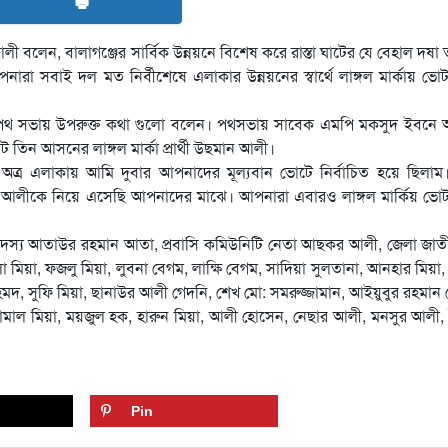
🖶
 বলেন, বালাগঞ্জের সার্বিক উন্নয়নে বিশেষ করে রাস্তা ঘাটের যে বেহাল দষা ত
নারা সবাই দল মত নির্বীশেষে এলাকার উন্নয়নের স্বার্থে লাঙ্গল মার্কায় ভো
ক পথ সভায় উপরুক্ত কথা গুলো বলেন। পথসভায় সাবেক এমপি মকসুদ ইবনে
ট তিন আসনের লাঙ্গল মার্কা প্রার্থী উছমান আলী।
অত্র এলাকায় আমি দুবার আপনাদের মূল্যবান ভোটে নির্বাচিত হয়ে ছিলা
ীকে নিয়ে এসেছি আপনাদের মাঝে। আপনারা এবারও লাঙ্গল মার্কিয় ভোট
বাহী সদস্য আতাউর রহমান আতা, প্রবাসি কমিউনিটি নেতা আছকর আলী, জেলা জাত
া, ফজলু মিয়া, লুবনা বেগম, লাক্ষি বেগম, সাদিয়া সুলতানা, আনহার মিয়া, 
মদ, সুফি মিয়া, ছানাউর আলী গেদনি, শেখ মো: সমরুজ্জামান, আইয়ুবুর রহমান মে
মাল মিয়া, ময়জুল হক, হারুন মিয়া, আলী হোসেন, নেছার আলী, মনসুর আলী,
Pin