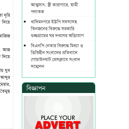
আত্মসাৎ: স্ত্রী কারাগারে, স্বামী
পলাতক
া দুরি
খাদিমনগরে ইউপি সদস্যসহ
ট দিয়ে
তিনজনের বিরুদ্ধে সরকারি
গুচ্ছগ্রামের ঘর দখলের অভিযোগ
 আজিজ
বিএনপি নেতার বিরুদ্ধে মিথ্যা ও
ম। আজ
ভিত্তিহীন সংবাদের প্রতিবাদে
 দিয়ে
গোয়াইনঘাট প্রেসক্লাবে সংবাদ
সম্মেলন
ীয় যুব
আব্দুর
ম্বার,
বিজ্ঞাপন
 তৈমুছ