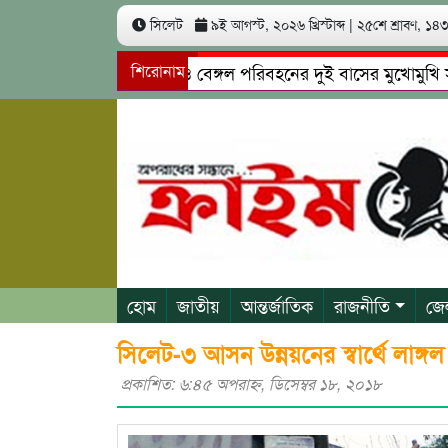
সিলেট
৯ই আগস্ট, ২০২৬ খ্রিস্টাব্দ
|
২৫শে শ্রাবণ, ১৪৩৩
সিলেটে ইউনিক ও বেঙ্গল পরিবহনের দুই বাসের মুখোমুখি সং’ঘ’র্ষ
শিরোনাম
গোয়াইনঘাটে প্রেমের ফাঁদে তরুণী পাচার: মাদকাসক্ত রিমালকে গ্রেপ্
হোম
জাতীয়
আন্তর্জাতিক
রাজনীতি
জে
সিলেট-৩ আসন উন্নয়নের স্বার্থে লাঙ্
প্রকাশিত: ৬:৪৫ অপরাহ্ণ, ডিসেম্বর ১৮, ২০১৮