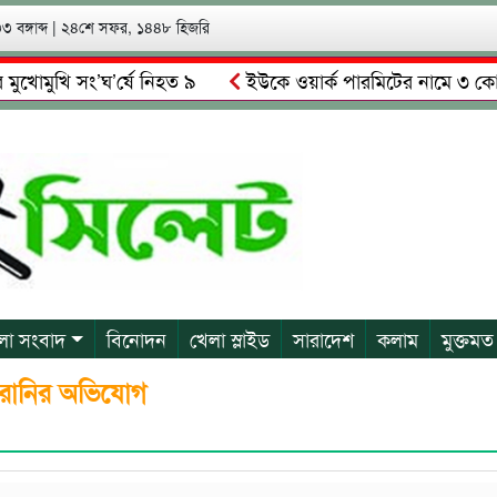
 বঙ্গাব্দ
|
২৪শে সফর, ১৪৪৮ হিজরি
ি সং’ঘ’র্ষে নিহত ৯
ইউকে ওয়ার্ক পারমিটের নামে ৩ কোটি ৬০ লা
ালকে গ্রেপ্তারের দাবি স্থানীয়দের
গোয়াইনঘাটে আলিম উদ্দিনের নে
লা সংবাদ
বিনোদন
খেলা স্লাইড
সারাদেশ
কলাম
মুক্তমত
হয়রানির অভিযোগ