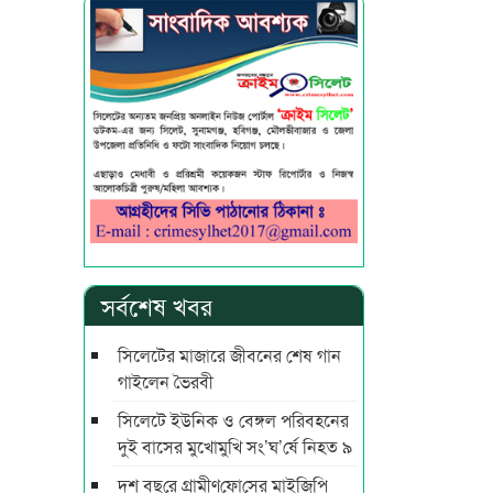
সর্বশেষ খবর
সিলেটের মাজারে জীবনের শেষ গান
গাইলেন ভৈরবী
সিলেটে ইউনিক ও বেঙ্গল পরিবহনের
দুই বাসের মুখোমুখি সং’ঘ’র্ষে নিহত ৯
দশ বছ‌রে গ্রামীণ‌ফো‌সের মাইজিপি