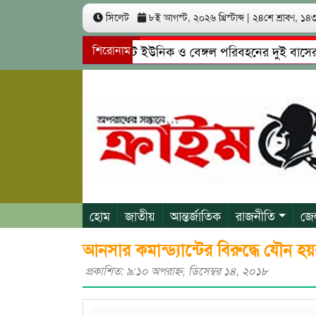
সিলেট
৮ই আগস্ট, ২০২৬ খ্রিস্টাব্দ
|
২৪শে শ্রাবণ, ১৪৩৩
সিলেটে ইউনিক ও বেঙ্গল পরিবহনের দুই বাসের মুখোমুখ
শিরোনাম
গোয়াইনঘাটে প্রেমের ফাঁদে তরুণী পাচার: মাদকাসক্ত রিম
হোম
জাতীয়
আন্তর্জাতিক
রাজনীতি
জে
আনসার কমান্ড্যান্টের বিরুদ্ধে যৌন 
প্রকাশিত: ৯:১০ অপরাহ্ণ, ডিসেম্বর ১৪, ২০১৮