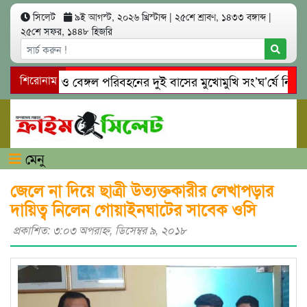
সিলেট
৯ই আগস্ট, ২০২৬ খ্রিস্টাব্দ
|
২৫শে শ্রাবণ, ১৪৩৩ বঙ্গাব্দ
|
২৫শে সফর, ১৪৪৮ হিজরি
ে ইউনিক ও বেঙ্গল পরিবহনের দুই বাসের মুখোমুখি সং’ঘ’র্ষে নিহত ৯
শিরোনাম
নঘাটে প্রেমের ফাঁদে তরুণী পাচার: মাদকাসক্ত রিমালকে গ্রেপ্তারের দাবি
মেনু
জেলে না দিয়ে ছাত্রী উত্যক্তকারীর লেখাপড়ার
দায়িত্ব নিলেন গোয়াইনঘাটের সাবেক ওসি
প্রকাশিত: ৩:০৩ অপরাহ্ণ, ডিসেম্বর ৯, ২০১৮