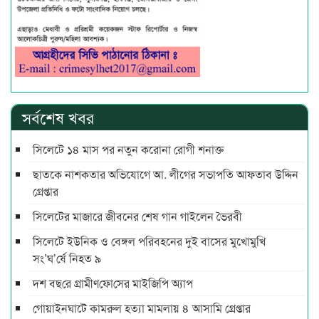
সর্বশেষ খবর
সিলেটে ১৪ মাস পর নতুন করোনা রোগী শনাক্ত
ছাতকে নাশকতার অভিযোগে আ. লীগের সভাপ‌তি আফতাব উদ্দিন
গ্রেপ্তার
সিলেটের মাজারে জীবনের শেষ গান গাইলেন ভৈরবী
সিলেটে ইউনিক ও বেঙ্গল পরিবহনের দুই বাসের মুখোমুখি
সং’ঘ’র্ষে নিহত ৯
দশ বছ‌রে গ্রামীণ‌ফো‌সের মাইজিপি অ্যাপ
গোয়াইনঘাটে কামরুল হত্যা মামলায় ৪ আসামি গ্রেপ্তার