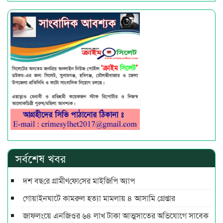
সর্বশেষ খবর
দশ বছ‌রে গ্রামীণ‌ফো‌সের মাইজিপি অ্যাপ
গোয়াইনঘাটে কামরুল হত্যা মামলায় ৪ আসামি গ্রেপ্তার
জাফলংয়ে এনজিওর ৬৪ লাখ টাকা আত্মসাতের অভিযোগে সাবেক