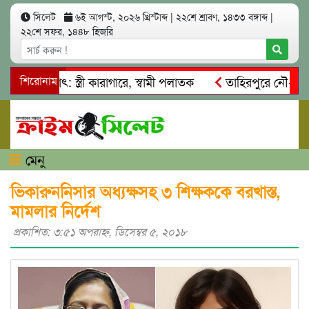
সিলেট
৬ই আগস্ট, ২০২৬ খ্রিস্টাব্দ
|
২২শে শ্রাবণ, ১৪৩৩ বঙ্গাব্দ
|
২২শে সফর, ১৪৪৮ হিজরি
আত্মসাৎ: স্ত্রী কারাগারে, স্বামী পলাতক
শিরোনাম
তাহিরপুরে নৌ-ধর্মঘট প
মিকদের মারধর
নগরীতে কোটি টাকার সম্পত্তি দখলের চেষ্টা: গ্রেফ
মেনু
ভিকারুননিসার অধ্যক্ষসহ ৩ শিক্ষককে বরখাস্ত,
মামলার নির্দেশ
প্রকাশিত: ৩:৫১ অপরাহ্ণ, ডিসেম্বর ৫, ২০১৮