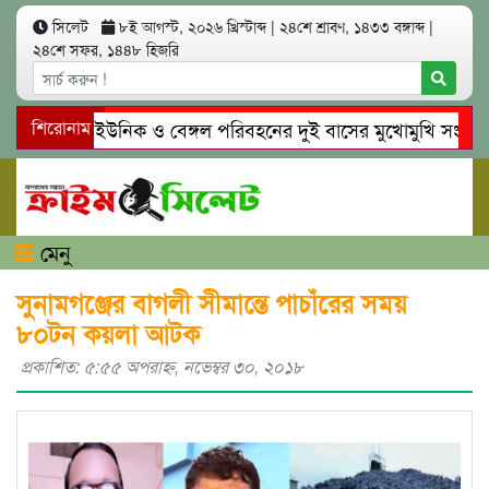
সিলেট
৮ই আগস্ট, ২০২৬ খ্রিস্টাব্দ
|
২৪শে শ্রাবণ, ১৪৩৩ বঙ্গাব্দ
|
২৪শে সফর, ১৪৪৮ হিজরি
সিলেটে ইউনিক ও বেঙ্গল পরিবহনের দুই বাসের মুখোমুখি সং’ঘ’র্ষে 
শিরোনাম
গোয়াইনঘাটে প্রেমের ফাঁদে তরুণী পাচার: মাদকাসক্ত রিমালকে গ্রেপ্তার
মেনু
সুনামগঞ্জের বাগলী সীমান্তে পাচাঁরের সময়
৮০টন কয়লা আটক
প্রকাশিত: ৫:৫৫ অপরাহ্ণ, নভেম্বর ৩০, ২০১৮