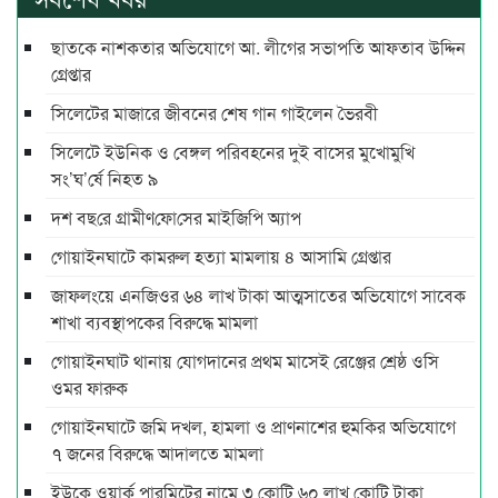
ছাতকে নাশকতার অভিযোগে আ. লীগের সভাপ‌তি আফতাব উদ্দিন
গ্রেপ্তার
সিলেটের মাজারে জীবনের শেষ গান গাইলেন ভৈরবী
সিলেটে ইউনিক ও বেঙ্গল পরিবহনের দুই বাসের মুখোমুখি
সং’ঘ’র্ষে নিহত ৯
দশ বছ‌রে গ্রামীণ‌ফো‌সের মাইজিপি অ্যাপ
গোয়াইনঘাটে কামরুল হত্যা মামলায় ৪ আসামি গ্রেপ্তার
জাফলংয়ে এনজিওর ৬৪ লাখ টাকা আত্মসাতের অভিযোগে সাবেক
শাখা ব্যবস্থাপকের বিরুদ্ধে মামলা
গোয়াইনঘাট থানায় যোগদানের প্রথম মাসেই রেঞ্জের শ্রেষ্ঠ ওসি
ওমর ফারুক
গোয়াইনঘাটে জমি দখল, হামলা ও প্রাণনাশের হুমকির অভিযোগে
৭ জনের বিরুদ্ধে আদালতে মামলা
ইউকে ওয়ার্ক পারমিটের নামে ৩ কোটি ৬০ লাখ কোটি টাকা