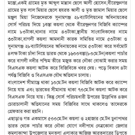
মস্তো,একই গ্রামের মৃত আব্দুল মান্নান ছেলে আলী হোসেন,বীরেন্দ্রনগর
গ্রামের মৃত লাল মিয়ার ছেলে হযরত আলী ও মৃত জামাল মিয়ার ছেলে
মঞ্জুল মিয়া নিজেদেরকে সুনামগঞ্জ ২৮ব্যাটালিয়নের অধিনায়কের
সোর্স পরিচয় দিয়ে ১বস্তা কয়লা থেকে বীরেন্দ্রনগর বিজিবি ক্যাম্পের
নামে ৮০টাকা,থানার নামে ৪০টাকা,স্থানীয় সাংবাদিকদের নামে
৩০টাকা,বাগলী কয়লা আমদানী কারক সমিতির নামে ৫০টাকা ও
সুনামগঞ্জ ২৮ব্যাটালিয়নের অধিনায়কের নামে ৫০টাকা করে সর্বমোট
৪লক্ষ টাকা চাঁদা নিয়ে ভারত থেকে ১৬০০বস্তা(৮০মে.টন)কয়লা পাচাঁর
করে বাগলী নদীর পশ্চিম তীরে মজুত করে নৌকা বোঝাই করার সময়
বিএসএফ কয়লা আটক করে বিজিবিকে খবর দেয়। পড়ে বিকাল ৪টা
পর্যন্ত বিজিবি ও বিএসএফ যৌথ অভিযান চালায়।
বাংলাদেশ সীমান্তে থাকা ১০মে.টন কয়লা বিজিবি আটক করে ক্যাম্পে
নিয়ে যায় এবং ভারতের সীমানায় থাকা ৭০মে.টন কয়লা আটক করে
বিএসএফ নিয়ে যায়। কিন্তু সোর্স পরিচয়ধারী উপরের উল্লেখিত ৪জন
চোরাচালানী অভিযানের সময় বিজিবির সাথে থাকলেও তাদেরকে
গ্রেফতার করা হয়নি।
এছাড়াও গত একমাসে ৫০০মে.টন কয়লা ও ২হাজার মে.টন চুনাপাথর
ভারত থেকে পাচাঁর করে নৌকা যোগে নদীপথে নেত্রকোনা জেলার
কমলাকান্দা উপজেলার মনতলা এলাকার আজিজ আরতদারের ডিপুতে