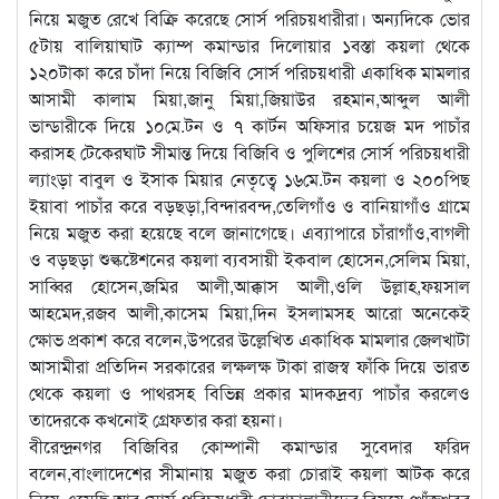
নিয়ে মজুত রেখে বিক্রি করেছে সোর্স পরিচয়ধারীরা। অন্যদিকে ভোর
৫টায় বালিয়াঘাট ক্যাম্প কমান্ডার দিলোয়ার ১বস্তা কয়লা থেকে
১২০টাকা করে চাঁদা নিয়ে বিজিবি সোর্স পরিচয়ধারী একাধিক মামলার
আসামী কালাম মিয়া,জানু মিয়া,জিয়াউর রহমান,আব্দুল আলী
ভান্ডারীকে দিয়ে ১০মে.টন ও ৭ কার্টন অফিসার চয়েজ মদ পাচাঁর
করাসহ টেকেরঘাট সীমান্ত দিয়ে বিজিবি ও পুলিশের সোর্স পরিচয়ধারী
ল্যাংড়া বাবুল ও ইসাক মিয়ার নেতৃত্বে ১৬মে.টন কয়লা ও ২০০পিছ
ইয়াবা পাচাঁর করে বড়ছড়া,বিন্দারবন্দ,তেলিগাঁও ও বানিয়াগাঁও গ্রামে
নিয়ে মজুত করা হয়েছে বলে জানাগেছে। এব্যাপারে চাঁরাগাঁও,বাগলী
ও বড়ছড়া শুল্কষ্টেশনের কয়লা ব্যবসায়ী ইকবাল হোসেন,সেলিম মিয়া,
সাব্বির হোসেন,জমির আলী,আক্কাস আলী,ওলি উল্লাহ,ফয়সাল
আহমেদ,রজব আলী,কাসেম মিয়া,দিন ইসলামসহ আরো অনেকেই
ক্ষোভ প্রকাশ করে বলেন,উপরের উল্লেখিত একাধিক মামলার জেলখাটা
আসামীরা প্রতিদিন সরকারের লক্ষলক্ষ টাকা রাজস্ব ফাঁকি দিয়ে ভারত
থেকে কয়লা ও পাথরসহ বিভিন্ন প্রকার মাদকদ্রব্য পাচাঁর করলেও
তাদেরকে কখনোই গ্রেফতার করা হয়না।
বীরেন্দ্রনগর বিজিবির কোম্পানী কমান্ডার সুবেদার ফরিদ
বলেন,বাংলাদেশের সীমানায় মজুত করা চোরাই কয়লা আটক করে