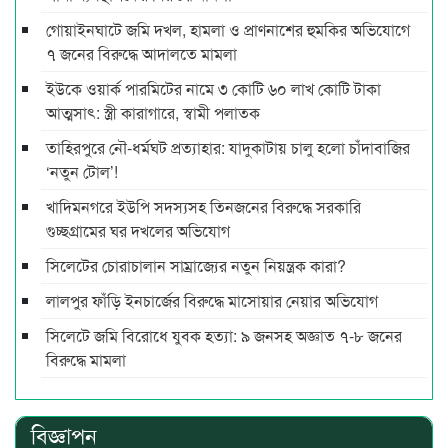
গোয়াইনঘাটে জমি দখল, হামলা ও প্রাণনাশের হুমকির অভিযোগে
৭ জনের বিরুদ্ধে আদালতে মামলা
ইউকে ওয়ার্ক পারমিটের নামে ৩ কোটি ৬০ লাখ কোটি টাকা
আত্মসাৎ: স্ত্রী কারাগারে, স্বামী পলাতক
তাহিরপুরে নৌ-ধর্মঘট প্রত্যাহার: যাদুকাটায় চালু হলো চাঁদাবাজির
‘নতুন টোল’!
খাদিমনগরে ইউপি সদস্যসহ তিনজনের বিরুদ্ধে সরকারি
গুচ্ছগ্রামের ঘর দখলের অভিযোগ
সিলেটের চোরাচালান সাম্রাজ্যের নতুন নিয়ন্ত্রক কারা?
লালপুর ফাঁড়ি ইনচার্জের বিরুদ্ধে মাসোয়ার নেয়ার অভিযোগ
সিলেটে জমি বিরোধে যুবক হত্যা: ৯ জনসহ অজ্ঞাত ৭-৮ জনের
বিরুদ্ধে মামলা
বিজ্ঞাপন