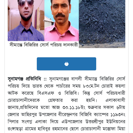
🖶
সুনামগঞ্জ প্রতিনিধি ::
সুনামগঞ্জের বাগলী সীমান্তে বিজিরির সোর্স
পরিচয় দিয়ে ভারত থেকে পাচাঁরের সময় ৮০মে.টন চোরাই কয়লা
আটক করেছে বিএসএফ ও বিজিবি। কিন্তু সোর্স পরিচয়ধারী
চোরাচালানীদেরকে গ্রেফতার করা হয়নি। এলাকাবাসী
জানায়,প্রতিদিনের মতো আজ ৩০.১১.১৮ইং শুক্রবার সকাল ৬টায়
জেলার তাহিরপুর উপজেলার বীরেন্দ্রনগর বিজিবি ক্যাম্পের ১১৯৩নং
পিলার সংলগ্ন এলাকা দিয়ে এউপজেলার উত্তরশ্রীপুর ইউনিয়নের
রংঙ্গাছড়া গ্রামের হাবিবুর রহমানের ছেলে চোরাচালানী মস্তোফা মিয়া