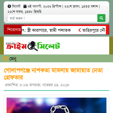
সিলেট
৬ই আগস্ট, ২০২৬ খ্রিস্টাব্দ
|
২২শে শ্রাবণ, ১৪৩৩ বঙ্গাব্দ
|
২২শে সফর, ১৪৪৮ হিজরি
আত্মসাৎ: স্ত্রী কারাগারে, স্বামী পলাতক
শিরোনাম
তাহিরপুরে নৌ-ধর্মঘট প
িকদের মারধর
নগরীতে কোটি টাকার সম্পত্তি দখলের চেষ্টা: গ্রেফত
মেনু
গোলাপগঞ্জে নাশকতা মামলায় জামায়াত নেতা
গ্রেফতার
প্রকাশিত: ৮:০৯ অপরাহ্ণ, নভেম্বর ২৯, ২০১৮