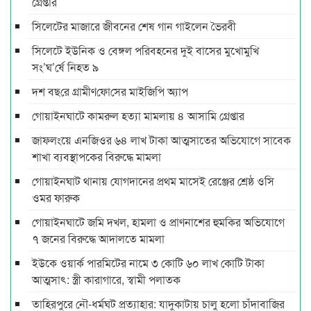
গ্রেপ্তার
সিলেটের মাজারে জীবনের শেষ গান গাইলেন ভৈরবী
সিলেটে ইউনিক ও বেঙ্গল পরিবহনের দুই বাসের মুখোমুখি
সং’ঘ’র্ষে নিহত ৯
দশ বছ‌রে গ্রামীণ‌ফো‌সের মাইজিপি অ্যাপ
গোয়াইনঘাটে কামরুল হত্যা মামলায় ৪ আসামি গ্রেপ্তার
জাফলংয়ে এনজিওর ৬৪ লাখ টাকা আত্মসাতের অভিযোগে সাবেক
শাখা ব্যবস্থাপকের বিরুদ্ধে মামলা
গোয়াইনঘাট থানায় যোগদানের প্রথম মাসেই রেঞ্জের শ্রেষ্ঠ ওসি
ওমর ফারুক
গোয়াইনঘাটে জমি দখল, হামলা ও প্রাণনাশের হুমকির অভিযোগে
৭ জনের বিরুদ্ধে আদালতে মামলা
ইউকে ওয়ার্ক পারমিটের নামে ৩ কোটি ৬০ লাখ কোটি টাকা
আত্মসাৎ: স্ত্রী কারাগারে, স্বামী পলাতক
তাহিরপুরে নৌ-ধর্মঘট প্রত্যাহার: যাদুকাটায় চালু হলো চাঁদাবাজির