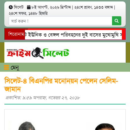
সিলেট
৮ই আগস্ট, ২০২৬ খ্রিস্টাব্দ
|
২৪শে শ্রাবণ, ১৪৩৩ বঙ্গাব্দ
|
২৪শে সফর, ১৪৪৮ হিজরি
সিলেটে ইউনিক ও বেঙ্গল পরিবহনের দুই বাসের মুখোমুখি সং’ঘ’র্ষ
শিরোনাম
গোয়াইনঘাটে প্রেমের ফাঁদে তরুণী পাচার: মাদকাসক্ত রিমালকে গ্রেপ্ত
মেনু
সিলেট-৪ বিএনপির মনোনয়ন পেলেন সেলিম-
জামান
প্রকাশিত: ৯:৫৯ অপরাহ্ণ, নভেম্বর ২৭, ২০১৮