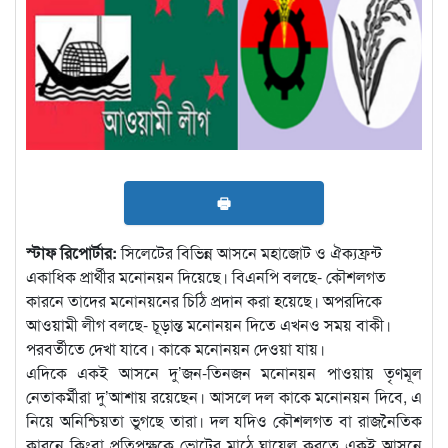
🖶
স্টাফ রিপোর্টার:
সিলেটের বিভিন্ন আসনে মহাজোট ও ঐক্যফ্রন্ট
একাধিক প্রার্থীর মনোনয়ন দিয়েছে। বিএনপি বলছে- কৌশলগত
কারনে তাদের মনোনয়নের চিঠি প্রদান করা হয়েছে। অপরদিকে
আওয়ামী লীগ বলছে- চূড়ান্ত মনোনয়ন দিতে এখনও সময় বাকী।
পরবর্তীতে দেখা যাবে। কাকে মনোনয়ন দেওয়া যায়।
এদিকে একই আসনে দু’জন-তিনজন মনোনয়ন পাওয়ায় তৃণমূল
নেতাকর্মীরা দু’আশায় রয়েছেন। আসলে দল কাকে মনোনয়ন দিবে, এ
নিয়ে অনিশ্চিয়তা ভুগছে তারা। দল যদিও কৌশলগত বা রাজনৈতিক
কারনে কিংবা প্রতিপক্ষকে ভোটের মাঠে ঘায়েল করতে একই আসনে