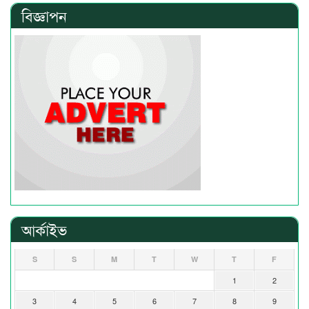
বিজ্ঞাপন
আর্কাইভ
S
S
M
T
W
T
F
1
2
3
4
5
6
7
8
9