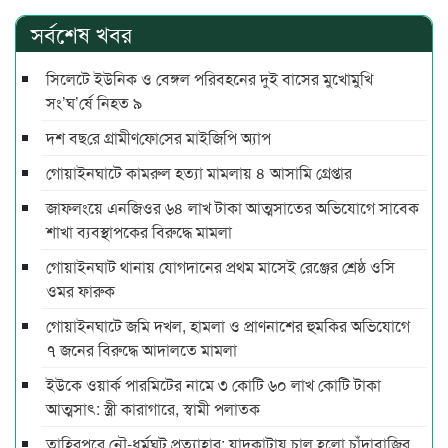
সর্বশেষ খবর
সিলেটে ইউনিক ও বেঙ্গল পরিবহনের দুই বাসের মুখোমুখি
সং’ঘ’র্ষে নিহত ৯
দশ বছ‌রে গ্রামীণ‌ফো‌সের মাইজিপি অ্যাপ
গোয়াইনঘাটে কামরুল হত্যা মামলায় ৪ আসামি গ্রেপ্তার
জাফলংয়ে এনজিওর ৬৪ লাখ টাকা আত্মসাতের অভিযোগে সাবেক
শাখা ব্যবস্থাপকের বিরুদ্ধে মামলা
গোয়াইনঘাট থানায় যোগদানের প্রথম মাসেই রেঞ্জের শ্রেষ্ঠ ওসি
ওমর ফারুক
গোয়াইনঘাটে জমি দখল, হামলা ও প্রাণনাশের হুমকির অভিযোগে
৭ জনের বিরুদ্ধে আদালতে মামলা
ইউকে ওয়ার্ক পারমিটের নামে ৩ কোটি ৬০ লাখ কোটি টাকা
আত্মসাৎ: স্ত্রী কারাগারে, স্বামী পলাতক
তাহিরপুরে নৌ-ধর্মঘট প্রত্যাহার: যাদুকাটায় চালু হলো চাঁদাবাজির