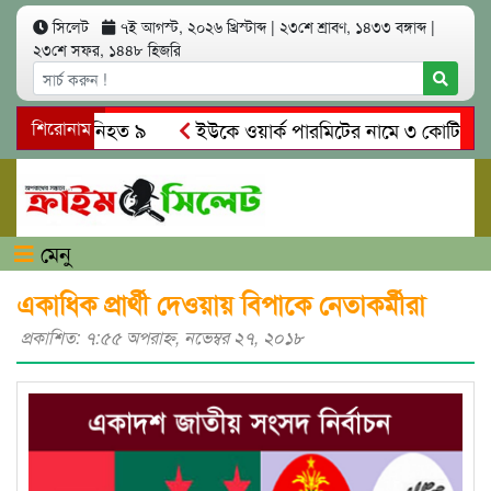
সিলেট
৭ই আগস্ট, ২০২৬ খ্রিস্টাব্দ
|
২৩শে শ্রাবণ, ১৪৩৩ বঙ্গাব্দ
|
২৩শে সফর, ১৪৪৮ হিজরি
সং’ঘ’র্ষে নিহত ৯
শিরোনাম
ইউকে ওয়ার্ক পারমিটের নামে ৩ কোটি ৬০ লাখ ক
ে গ্রেপ্তারের দাবি স্থানীয়দের
গোয়াইনঘাটে আলিম উদ্দিনের নেতৃত
মেনু
একাধিক প্রার্থী দেওয়ায় বিপাকে নেতাকর্মীরা
প্রকাশিত: ৭:৫৫ অপরাহ্ণ, নভেম্বর ২৭, ২০১৮