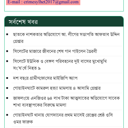
সর্বশেষ খবর
ছাতকে নাশকতার অভিযোগে আ. লীগের সভাপ‌তি আফতাব উদ্দিন
গ্রেপ্তার
সিলেটের মাজারে জীবনের শেষ গান গাইলেন ভৈরবী
সিলেটে ইউনিক ও বেঙ্গল পরিবহনের দুই বাসের মুখোমুখি
সং’ঘ’র্ষে নিহত ৯
দশ বছ‌রে গ্রামীণ‌ফো‌সের মাইজিপি অ্যাপ
গোয়াইনঘাটে কামরুল হত্যা মামলায় ৪ আসামি গ্রেপ্তার
জাফলংয়ে এনজিওর ৬৪ লাখ টাকা আত্মসাতের অভিযোগে সাবেক
শাখা ব্যবস্থাপকের বিরুদ্ধে মামলা
গোয়াইনঘাট থানায় যোগদানের প্রথম মাসেই রেঞ্জের শ্রেষ্ঠ ওসি
ওমর ফারুক