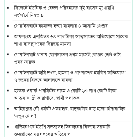
সিলেটে ইউনিক ও বেঙ্গল পরিবহনের দুই বাসের মুখোমুখি
সং’ঘ’র্ষে নিহত ৯
গোয়াইনঘাটে কামরুল হত্যা মামলায় ৪ আসামি গ্রেপ্তার
জাফলংয়ে এনজিওর ৬৪ লাখ টাকা আত্মসাতের অভিযোগে সাবেক
শাখা ব্যবস্থাপকের বিরুদ্ধে মামলা
গোয়াইনঘাট থানায় যোগদানের প্রথম মাসেই রেঞ্জের শ্রেষ্ঠ ওসি
ওমর ফারুক
গোয়াইনঘাটে জমি দখল, হামলা ও প্রাণনাশের হুমকির অভিযোগে
৭ জনের বিরুদ্ধে আদালতে মামলা
ইউকে ওয়ার্ক পারমিটের নামে ৩ কোটি ৬০ লাখ কোটি টাকা
আত্মসাৎ: স্ত্রী কারাগারে, স্বামী পলাতক
তাহিরপুরে নৌ-ধর্মঘট প্রত্যাহার: যাদুকাটায় চালু হলো চাঁদাবাজির
‘নতুন টোল’!
খাদিমনগরে ইউপি সদস্যসহ তিনজনের বিরুদ্ধে সরকারি
গুচ্ছগ্রামের ঘর দখলের অভিযোগ