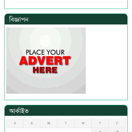
বিজ্ঞাপন
আর্কাইভ
S
S
M
T
W
T
F
1
2