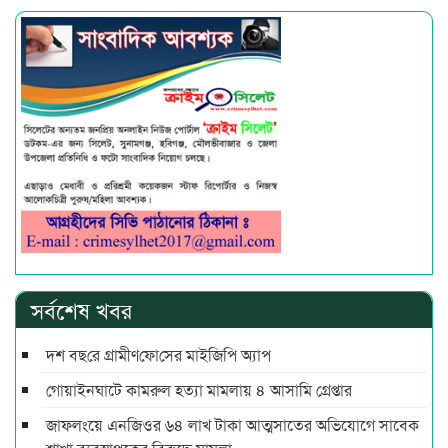
সর্বশেষ খবর
দশ বছ‌রে গ্রামীণ‌ফো‌সের মাইজিপি অ্যাপ
গোয়াইনঘাটে কামরুল হত্যা মামলায় ৪ আসামি গ্রেপ্তার
জাফলংয়ে এনজিওর ৬৪ লাখ টাকা আত্মসাতের অভিযোগে সাবেক