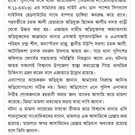
রাখে। পুলিশের সঙ্গে থাকা অটোরিকশা (সিএনজি নং-মৌলভীবাজার-
থ-১১-৪৪৮৬) এর সামনের হেড লাইট এবং ডান পাশের সিগন্যাল
লাইটসহ হেডলাইটের সাথে বাম্পার ভাঙ্গিয়া অবরুদ্ধ করে রাখে।
পরবর্তীতে চমক আলী মেম্বারকে অভিযুক্ত ছিদ্দেক আলীর বসত বাড়ী
থেকে উদ্ধার করা হয়। এজাহার নামীয় অভিযুক্তসহ অজ্ঞাতনামা
অভিযুক্তদের আক্রমনে থানার এসআই সুলতানউদ্দিন ও এএসআই
পরিমল চন্দ্র শীল, কনস্টেবল রাজু, স্থানীয় ইউপি সদস্য চমক আলী,
অটোরিকশা চালক বদরুল ইসলাম আহত হন। পরে থানা পুলিশের
অফিসার ফোর্সের সহায়তায় পরিস্থিতি নিয়ন্ত্রনে আসে এবং ঘটনায়
আহত সকলেই বিশ্বনাথ উপজেলা স্বাস্থ্য কমপ্লেক্সে গিয়ে প্রাথমিক
চিকিৎসা গ্রহণ করেন বলে এজাহারে উল্লেখ রয়েছে।
এব্যাপারে কয়েকজন অভিযুক্ত জানান, আমাদের বিরুদ্ধে আনিত
অভিযোগগুলো সঠিক নয়। মিথ্যা অভিযোগে এনে পুলিশ এলাকার
নিরীহ লোকজনকে হয়রানী করার জন্য তাদের আসামি করে মামলা
করেছে। মিথ্যা মামলা প্রত্যাহার করার তারা দাবি জানান।
ঘটনা ও মামলা দায়েরের সত্যতা স্বীকার করে বিশ্বনাথ থানার ওসি
শামসুদ্দোহা সাংবাদিকদের বলেন, মামলার এক আসামিকে গ্রেপ্তার করা
হয়েছে। মামলার অপর আসামিদের গ্রেপ্তার অভিযান অব্যাহত রয়েছে
বলে তিনি জানান।