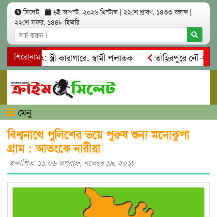
সিলেট
৬ই আগস্ট, ২০২৬ খ্রিস্টাব্দ
|
২২শে শ্রাবণ, ১৪৩৩ বঙ্গাব্দ
|
২২শে সফর, ১৪৪৮ হিজরি
ত্মসাৎ: স্ত্রী কারাগারে, স্বামী পলাতক
শিরোনাম
তাহিরপুরে নৌ-ধর্মঘট প্
কদের মারধর
নগরীতে কোটি টাকার সম্পত্তি দখলের চেষ্টা: গ্রেফতা
মেনু
বিশ্বনাথে পুলিশের ভয়ে পুরুষ শুন্য মনোকুপা
গ্রাম : আতংকে নারীরা
প্রকাশিত: ১১:০৬ অপরাহ্ণ, নভেম্বর ১৯, ২০১৮