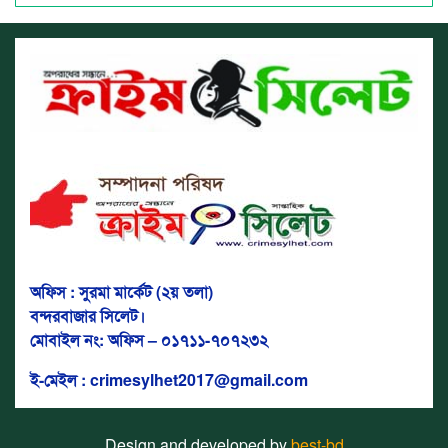
অফিস : সুরমা মার্কেট (২য় তলা)
বন্দরবাজার সিলেট।
মোবাইল নং: অফিস – ০১৭১১-৭০৭২৩২
ই-মেইল : crimesylhet2017@gmail.com
Design and developed by
best-bd