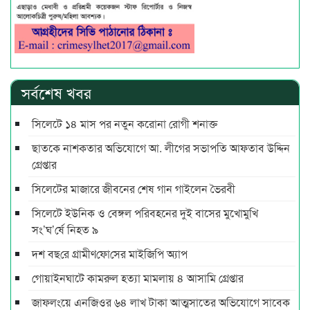
সর্বশেষ খবর
সিলেটে ১৪ মাস পর নতুন করোনা রোগী শনাক্ত
ছাতকে নাশকতার অভিযোগে আ. লীগের সভাপ‌তি আফতাব উদ্দিন
গ্রেপ্তার
সিলেটের মাজারে জীবনের শেষ গান গাইলেন ভৈরবী
সিলেটে ইউনিক ও বেঙ্গল পরিবহনের দুই বাসের মুখোমুখি
সং’ঘ’র্ষে নিহত ৯
দশ বছ‌রে গ্রামীণ‌ফো‌সের মাইজিপি অ্যাপ
গোয়াইনঘাটে কামরুল হত্যা মামলায় ৪ আসামি গ্রেপ্তার
জাফলংয়ে এনজিওর ৬৪ লাখ টাকা আত্মসাতের অভিযোগে সাবেক