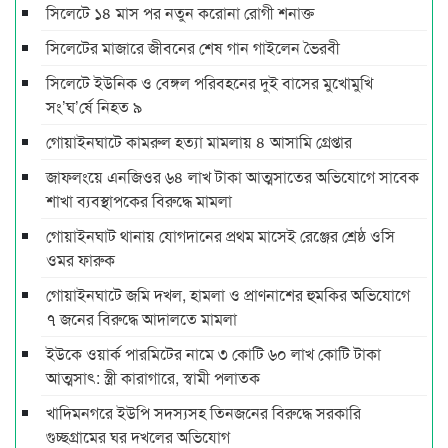
সিলেটে ১৪ মাস পর নতুন করোনা রোগী শনাক্ত
সিলেটের মাজারে জীবনের শেষ গান গাইলেন ভৈরবী
সিলেটে ইউনিক ও বেঙ্গল পরিবহনের দুই বাসের মুখোমুখি
সং’ঘ’র্ষে নিহত ৯
গোয়াইনঘাটে কামরুল হত্যা মামলায় ৪ আসামি গ্রেপ্তার
জাফলংয়ে এনজিওর ৬৪ লাখ টাকা আত্মসাতের অভিযোগে সাবেক
শাখা ব্যবস্থাপকের বিরুদ্ধে মামলা
গোয়াইনঘাট থানায় যোগদানের প্রথম মাসেই রেঞ্জের শ্রেষ্ঠ ওসি
ওমর ফারুক
গোয়াইনঘাটে জমি দখল, হামলা ও প্রাণনাশের হুমকির অভিযোগে
৭ জনের বিরুদ্ধে আদালতে মামলা
ইউকে ওয়ার্ক পারমিটের নামে ৩ কোটি ৬০ লাখ কোটি টাকা
আত্মসাৎ: স্ত্রী কারাগারে, স্বামী পলাতক
খাদিমনগরে ইউপি সদস্যসহ তিনজনের বিরুদ্ধে সরকারি
গুচ্ছগ্রামের ঘর দখলের অভিযোগ