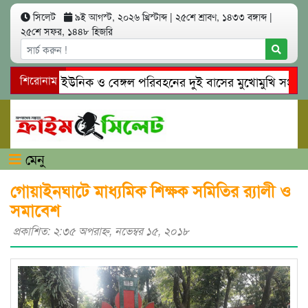
সিলেট
৯ই আগস্ট, ২০২৬ খ্রিস্টাব্দ
|
২৫শে শ্রাবণ, ১৪৩৩ বঙ্গাব্দ
|
২৫শে সফর, ১৪৪৮ হিজরি
সিলেটে ইউনিক ও বেঙ্গল পরিবহনের দুই বাসের মুখোমুখি সং’ঘ’র্ষে
শিরোনাম
গোয়াইনঘাটে প্রেমের ফাঁদে তরুণী পাচার: মাদকাসক্ত রিমালকে গ্রেপ্তা
মেনু
গোয়াইনঘাটে মাধ্যমিক শিক্ষক সমিতির র‌্যালী ও
সমাবেশ
প্রকাশিত: ২:৩৫ অপরাহ্ণ, নভেম্বর ১৫, ২০১৮