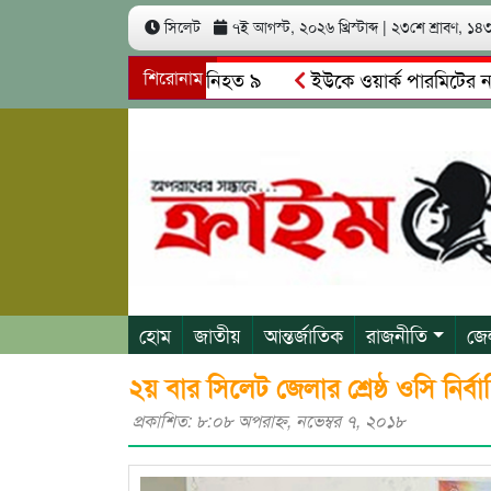
সিলেট
৭ই আগস্ট, ২০২৬ খ্রিস্টাব্দ
|
২৩শে শ্রাবণ, ১৪৩৩
র মুখোমুখি সং’ঘ’র্ষে নিহত ৯
শিরোনাম
ইউকে ওয়ার্ক পারমিটের নামে ৩ কো
সক্ত রিমালকে গ্রেপ্তারের দাবি স্থানীয়দের
গোয়াইনঘাটে আলিম উদ্
হোম
জাতীয়
আন্তর্জাতিক
রাজনীতি
জে
২য় বার সিলেট জেলার শ্রেষ্ঠ ওসি নির্
প্রকাশিত: ৮:০৮ অপরাহ্ণ, নভেম্বর ৭, ২০১৮