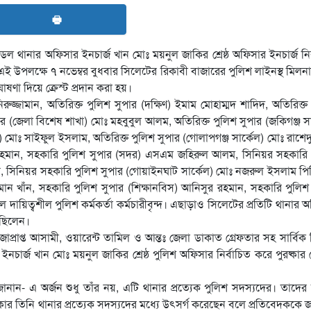
🖶
ডেল থানার অফিসার ইনচার্জ খান মোঃ ময়নুল জাকির শ্রেষ্ঠ অফিসার ইনচার্জ নির
ই উপলক্ষে ৭ নভেম্বর বুধবার সিলেটের রিকাবী বাজারের পুলিশ লাইনস্থ মিল
ঘোষণা দিয়ে ক্রেস্ট প্রদান করা হয়।
জ্জামান, অতিরিক্ত পুলিশ সুপার (দক্ষিণ) ইমাম মোহাম্মদ শাদিদ, অতিরিক্ত
ার (জেলা বিশেষ শাখা) মোঃ মহবুবুল আলম, অতিরিক্ত পুলিশ সুপার (জকিগঞ্জ সা
েল) মোঃ সাইফুল ইসলাম, অতিরিক্ত পুলিশ সুপার (গোলাপগঞ্জ সার্কেল) মোঃ রাশে
 রহমান, সহকারি পুলিশ সুপার (সদর) এসএম জহিরুল আলম, সিনিয়র সহকারি 
, সিনিয়র সহকারি পুলিশ সুপার (গোয়াইনঘাট সার্কেল) মোঃ নজরুল ইসলাম প
ান খাঁন, সহকারি পুলিশ সুপার (শিক্ষানবিস) আনিসুর রহমান, সহকারি পুলিশ
ায়িত্বশীল পুলিশ কর্মকর্তা কর্মচারীবৃন্দ। এছাড়াও সিলেটের প্রতিটি থানার 
ত ছিলেন।
ক, সাজাপ্রাপ্ত আসামী, ওয়ারেন্ট তামিল ও আন্তঃ জেলা ডাকাত গ্রেফতার সহ সার্বিক
র ইনচার্জ খান মোঃ ময়নুল জাকির শ্রেষ্ঠ পুলিশ অফিসার নির্বাচিত করে পুরষ্কার
ান- এ অর্জন শুধু তাঁর নয়, এটি থানার প্রত্যেক পুলিশ সদস্যদের। তাদের অক
কার তিনি থানার প্রত্যেক সদস্যদের মধ্যে উৎসর্গ করেছেন বলে প্রতিবেদককে 