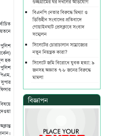
গুচ্ছগ্রামের ঘর দখলের অভিযোগ
বিএনপি নেতার বিরুদ্ধে মিথ্যা ও
ভিত্তিহীন সংবাদের প্রতিবাদে
্বাচিত
গোয়াইনঘাট প্রেসক্লাবে সংবাদ
নায়তনে
সম্মেলন
সিলেটের চোরাচালান সাম্রাজ্যের
 পুলিশ
নতুন নিয়ন্ত্রক কারা?
র্কেল)
দুল হক
সিলেটে জমি বিরোধে যুবক হত্যা: ৯
পুলিশ
জনসহ অজ্ঞাত ৭-৮ জনের বিরুদ্ধে
িপিএম,
মামলা
 সুপার
অফিসার
বিজ্ঞাপন
 বিষয়ে
 দেওয়া
্লান্ত
জানান।