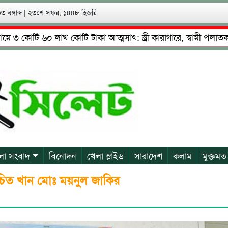
 বঙ্গাব্দ
|
২৩শে সফর, ১৪৪৮ হিজরি
টি ৬০ লাখ কোটি টাকা আত্মসাৎ: স্ত্রী কারাগারে, স্বামী পলাতক
দিনের নেতৃত্বে চাঁদাবাজি ও শ্রমিকদের মারধর
নগরীতে কোটি টাক
লা সংবাদ
বিনোদন
খেলা স্লাইড
সারাদেশ
কলাম
মুক্তমত
বাচিত খান মোঃ ময়নুল জাকির