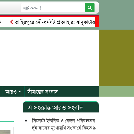
তাহিরপুরে নৌ-ধর্মঘট প্রত্যাহার: যাদুকাটায় চালু হলো চাঁদাবাজির ‘নতু
ার সম্পত্তি দখলের চেষ্টা: গ্রেফতারের পর জামিনে মূক্ত রাসেল, আতঙ্
আরও
সীমান্তের সংবাদ
এ সংক্রান্ত আরও সংবাদ
সিলেটে ইউনিক ও বেঙ্গল পরিবহনের
দুই বাসের মুখোমুখি সং’ঘ’র্ষে নিহত ৯