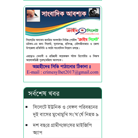
সর্বশেষ খবর
সিলেটে ইউনিক ও বেঙ্গল পরিবহনের
দুই বাসের মুখোমুখি সং’ঘ’র্ষে নিহত ৯
দশ বছ‌রে গ্রামীণ‌ফো‌সের মাইজিপি
অ্যাপ