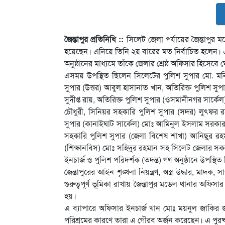
জৈন্তাপুর প্রতিনিধি ::
সিলেট জেলা পর্যায়ের জৈন্তাপুর ম
হয়েছেন। এনিয়ে তিনি ২য় বারের মত নির্বাচিত হলেন। এ
অনুষ্ঠানের মাধ্যমে তাঁকে জেলার শ্রেষ্ঠ অফিসার হিসেবে 
এসময় উপস্থিত ছিলেন সিলেটের পুলিশ সুপার মো. মনিরু
সুপার (উত্তর) আবুল হাসানাত খান, অতিরিক্ত পুলিশ সুপ
সুদীপ্ত রায়, অতিরিক্ত পুলিশ সুপার (ওসমানীনগর সার্ক
চৌধুরী, সিনিয়র সহকারি পুলিশ সুপার (সদর) লুৎফর
সুপার (কানাইঘাট সার্কেল) মোঃ আমিনুল ইসলাম সরকার
সহকারি পুলিশ সুপার (জেলা বিশেষ শাখা) আনিছুর রহম
(শিক্ষানবিস) মোঃ সহিদুর রহমান সহ সিলেট জেলার সকল দ
ইনচার্জ ও পুলিশ পরিদর্শক (তদন্ত) গণ অনুষ্ঠানে উপস্থি
জৈন্তাপুরের আইন শৃঙ্খলা নিয়ন্ত্রণ, অস্ত্র উদ্ধার, মাদ
গুরুত্বপূর্ণ ভূমিকা রাখায় জৈন্তাপুর মডেল থানার অফিসা
হয়।
এ ব্যাপারে অফিসার ইনচার্জ খান মোঃ ময়নুল জাকির জান
পরিশ্রমের কারণে তারা এ গৌরব অর্জন করেছেন। এ পুরষ্