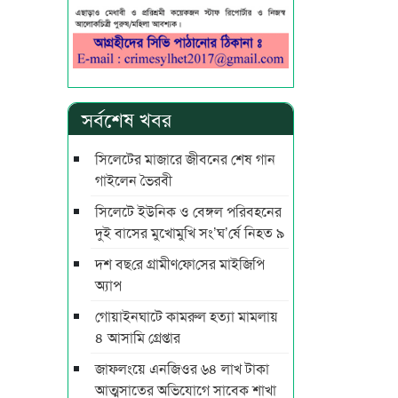
সর্বশেষ খবর
সিলেটের মাজারে জীবনের শেষ গান
গাইলেন ভৈরবী
সিলেটে ইউনিক ও বেঙ্গল পরিবহনের
দুই বাসের মুখোমুখি সং’ঘ’র্ষে নিহত ৯
দশ বছ‌রে গ্রামীণ‌ফো‌সের মাইজিপি
অ্যাপ
গোয়াইনঘাটে কামরুল হত্যা মামলায়
৪ আসামি গ্রেপ্তার
জাফলংয়ে এনজিওর ৬৪ লাখ টাকা
আত্মসাতের অভিযোগে সাবেক শাখা