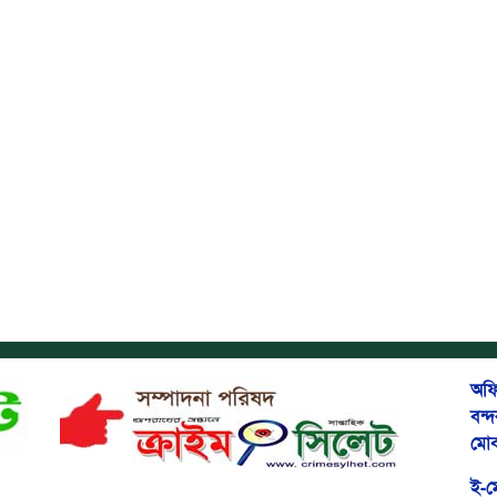
অফি
বন্
মোব
ই-