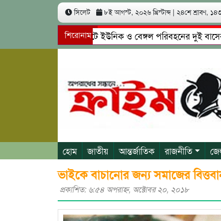
সিলেট
৮ই আগস্ট, ২০২৬ খ্রিস্টাব্দ
|
২৪শে শ্রাবণ, ১৪৩৩
সিলেটে ইউনিক ও বেঙ্গল পরিবহনের দুই বাসের মুখোমু
শিরোনাম
গোয়াইনঘাটে প্রেমের ফাঁদে তরুণী পাচার: মাদকাসক্ত রিম
হোম
জাতীয়
আন্তর্জাতিক
রাজনীতি
জে
ভাইকে বাচানোর জন্য সমাজের বিত্তবান
প্রকাশিত: ৬:৫৪ অপরাহ্ণ, অক্টোবর ২০, ২০১৮