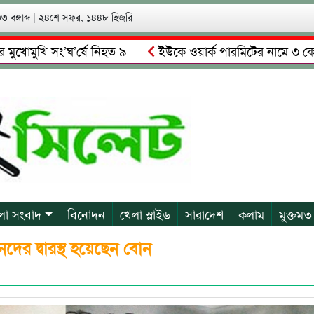
 বঙ্গাব্দ
|
২৪শে সফর, ১৪৪৮ হিজরি
খি সং’ঘ’র্ষে নিহত ৯
ইউকে ওয়ার্ক পারমিটের নামে ৩ কোটি ৬০ লা
ালকে গ্রেপ্তারের দাবি স্থানীয়দের
গোয়াইনঘাটে আলিম উদ্দিনের নে
লা সংবাদ
বিনোদন
খেলা স্লাইড
সারাদেশ
কলাম
মুক্তমত
দের দ্বারস্থ হয়েছেন বোন