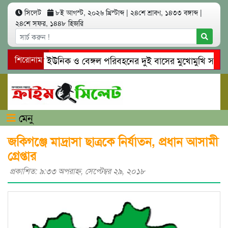
সিলেট
৮ই আগস্ট, ২০২৬ খ্রিস্টাব্দ
|
২৪শে শ্রাবণ, ১৪৩৩ বঙ্গাব্দ
|
২৪শে সফর, ১৪৪৮ হিজরি
সিলেটে ইউনিক ও বেঙ্গল পরিবহনের দুই বাসের মুখোমুখি সং’ঘ’র্ষে
শিরোনাম
গোয়াইনঘাটে প্রেমের ফাঁদে তরুণী পাচার: মাদকাসক্ত রিমালকে গ্রেপ্ত
মেনু
জকিগঞ্জে মাদ্রাসা ছাত্রকে নির্যাতন, প্রধান আসামী
গ্রেপ্তার
প্রকাশিত: ৯:৩৩ অপরাহ্ণ, সেপ্টেম্বর ২৯, ২০১৮