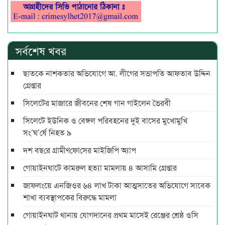
সর্বশেষ খবর
ছাতকে নাশকতার অভিযোগে আ. লীগের সভাপ‌তি আফতাব উদ্দিন
গ্রেপ্তার
সিলেটের মাজারে জীবনের শেষ গান গাইলেন ভৈরবী
সিলেটে ইউনিক ও বেঙ্গল পরিবহনের দুই বাসের মুখোমুখি
সং’ঘ’র্ষে নিহত ৯
দশ বছ‌রে গ্রামীণ‌ফো‌সের মাইজিপি অ্যাপ
গোয়াইনঘাটে কামরুল হত্যা মামলায় ৪ আসামি গ্রেপ্তার
জাফলংয়ে এনজিওর ৬৪ লাখ টাকা আত্মসাতের অভিযোগে সাবেক
শাখা ব্যবস্থাপকের বিরুদ্ধে মামলা
গোয়াইনঘাট থানায় যোগদানের প্রথম মাসেই রেঞ্জের শ্রেষ্ঠ ওসি