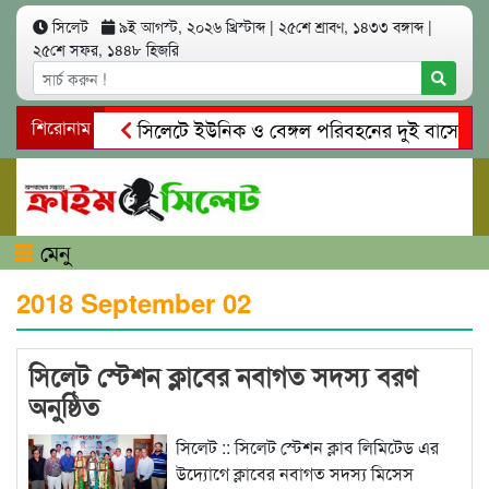
সিলেট
৯ই আগস্ট, ২০২৬ খ্রিস্টাব্দ
|
২৫শে শ্রাবণ, ১৪৩৩ বঙ্গাব্দ
|
২৫শে সফর, ১৪৪৮ হিজরি
শিরোনাম
সিলেটে ইউনিক ও বেঙ্গল পরিবহনের দুই বাসের মুখোম
গোয়াইনঘাটে প্রেমের ফাঁদে তরুণী পাচার: মাদকাসক্ত র
মেনু
2018 September 02
সিলেট স্টেশন ক্লাবের নবাগত সদস্য বরণ
অনুষ্ঠিত
সিলেট :: সিলেট স্টেশন ক্লাব লিমিটেড এর
উদ্যোগে ক্লাবের নবাগত সদস্য মিসেস