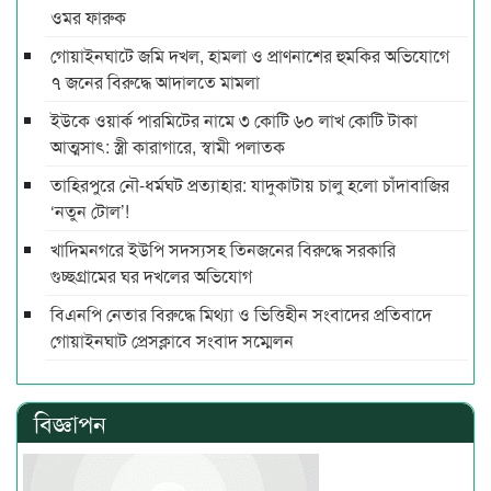
ওমর ফারুক
গোয়াইনঘাটে জমি দখল, হামলা ও প্রাণনাশের হুমকির অভিযোগে
৭ জনের বিরুদ্ধে আদালতে মামলা
ইউকে ওয়ার্ক পারমিটের নামে ৩ কোটি ৬০ লাখ কোটি টাকা
আত্মসাৎ: স্ত্রী কারাগারে, স্বামী পলাতক
তাহিরপুরে নৌ-ধর্মঘট প্রত্যাহার: যাদুকাটায় চালু হলো চাঁদাবাজির
‘নতুন টোল’!
খাদিমনগরে ইউপি সদস্যসহ তিনজনের বিরুদ্ধে সরকারি
গুচ্ছগ্রামের ঘর দখলের অভিযোগ
বিএনপি নেতার বিরুদ্ধে মিথ্যা ও ভিত্তিহীন সংবাদের প্রতিবাদে
গোয়াইনঘাট প্রেসক্লাবে সংবাদ সম্মেলন
বিজ্ঞাপন