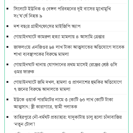
সিলেটে ইউনিক ও বেঙ্গল পরিবহনের দুই বাসের মুখোমুখি
সং’ঘ’র্ষে নিহত ৯
দশ বছ‌রে গ্রামীণ‌ফো‌সের মাইজিপি অ্যাপ
গোয়াইনঘাটে কামরুল হত্যা মামলায় ৪ আসামি গ্রেপ্তার
জাফলংয়ে এনজিওর ৬৪ লাখ টাকা আত্মসাতের অভিযোগে সাবেক
শাখা ব্যবস্থাপকের বিরুদ্ধে মামলা
গোয়াইনঘাট থানায় যোগদানের প্রথম মাসেই রেঞ্জের শ্রেষ্ঠ ওসি
ওমর ফারুক
গোয়াইনঘাটে জমি দখল, হামলা ও প্রাণনাশের হুমকির অভিযোগে
৭ জনের বিরুদ্ধে আদালতে মামলা
ইউকে ওয়ার্ক পারমিটের নামে ৩ কোটি ৬০ লাখ কোটি টাকা
আত্মসাৎ: স্ত্রী কারাগারে, স্বামী পলাতক
তাহিরপুরে নৌ-ধর্মঘট প্রত্যাহার: যাদুকাটায় চালু হলো চাঁদাবাজির
‘নতুন টোল’!