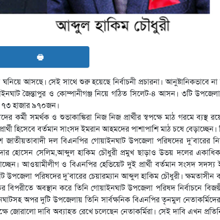
🖶
ঘনিয়ে আসছে। সেই সাথে শুরু হয়েছে নির্বাচনী প্রচারনা। আনুষ্টানিকভাবে ন
গোয়াইনঘাট জৈন্তাপুর ও কোম্পানীগঞ্জ নিয়ে গঠিত সিলেট-৪ আসন। ৩টি উপজেল
্ষ ৭৩ হাজার ৯৭০জন।
দের কর্মী সমর্থক ও শুভাকাঙ্কিরা নিজ নিজ প্রার্থীর স্বপক্ষে মাঠ গরমে ব্যস্থ র
্রার্থী হিসেবে বর্তমান সাংসদ ইমরান আহমদের পাশাপাশি মাঠ চষে বেড়াচ্ছেন।
দেশ জাতীয়তাবাদী দল বিএনপির গোয়াইনঘাট উপজেলা পরিষদের দু’বারের নির
ার হোসেন সেলিম,আব্দুল হাকিম চৌধুরী প্রমুখ ছাড়াও উভয় দলের একাধিক প্
চ্ছেন। আওয়ামীলীগ ও বিএনপির হেভিয়েট দুই প্রার্থী বর্তমান সংসদ সদস্য
 উপজেলা পরিষদের দু’বারের চেয়ারম্যান আব্দুল হাকিম চৌধুরী। ক্ষমতাসীন ব
ের বিপরীতে অবস্থান করে তিনি গোয়াইনঘাট উপজেলা পরিষদ নির্বাচনে বিজ
াটসহ অপর দুটি উপজেলায় তিনি সার্বক্ষনিক বিএনপির তৃনমুল নেতাকর্মিদে
্বপক্ষে জোরালো দাবি অব্যাহত রেখে চলেছেন নেতাকর্মিরা। সেই দাবি এখন প্রত