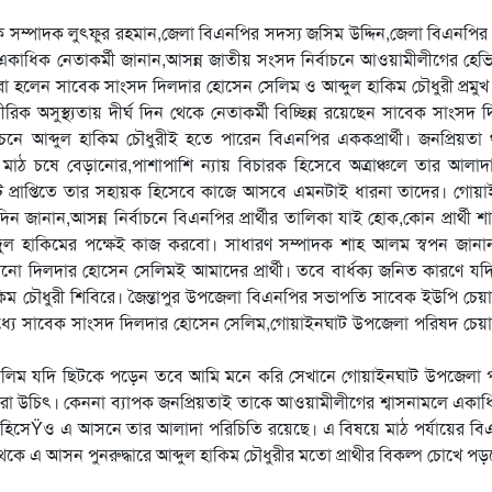
 সম্পাদক লুৎফুর রহমান,জেলা বিএনপির সদস্য জসিম উদ্দিন,জেলা বিএনপির
াধিক নেতাকর্মী জানান,আসন্ন জাতীয় সংসদ নির্বাচনে আওয়ামীলীগের হেভ
তারা হলেন সাবেক সাংসদ দিলদার হোসেন সেলিম ও আব্দুল হাকিম চৌধুরী প্রমু
িক অসুস্থ্যতায় দীর্ঘ দিন থেকে নেতাকর্মী বিচ্ছিন্ন রয়েছেন সাবেক সাংসদ 
নে আব্দুল হাকিম চৌধুরীই হতে পারেন বিএনপির এককপ্রার্থী। জনপ্রিয়তা
মাঠ চষে বেড়ানোর,পাশাপাশি ন্যায় বিচারক হিসেবে অত্রাঞ্চলে তার আলাদা
ট প্রাপ্তিতে তার সহায়ক হিসেবে কাজে আসবে এমনটাই ধারনা তাদের। গোয়া
নান,আসন্ন নির্বাচনে বিএনপির প্রার্থীর তালিকা যাই হোক,কোন প্রার্থী শ
ুল হাকিমের পক্ষেই কাজ করবো। সাধারণ সম্পাদক শাহ আলম স্বপন জানান,প্
দিলদার হোসেন সেলিমই আমাদের প্রার্থী। তবে বার্ধক্য জনিত কারণে যদি
িম চৌধুরী শিবিরে। জৈন্তাপুর উপজেলা বিএনপির সভাপতি সাবেক ইউপি চেয়া
 মধ্যে সাবেক সাংসদ দিলদার হোসেন সেলিম,গোয়াইনঘাট উপজেলা পরিষদ চেয়া
ন সেলিম যদি ছিটকে পড়েন তবে আমি মনে করি সেখানে গোয়াইনঘাট উপজেলা 
করা উচিৎ। কেননা ব্যাপক জনপ্রিয়তাই তাকে আওয়ামীলীগের শ্বাসনামলে একা
্ব হিসেŸও এ আসনে তার আলাদা পরিচিতি রয়েছে। এ বিষয়ে মাঠ পর্যায়ের ব
ে এ আসন পুনরুদ্ধারে আব্দুল হাকিম চৌধুরীর মতো প্রাথীর বিকল্প চোখে পড়