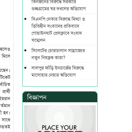
তিনজনের বিরুদ্ধে সরকারি
গুচ্ছগ্রামের ঘর দখলের অভিযোগ
বিএনপি নেতার বিরুদ্ধে মিথ্যা ও
ভিত্তিহীন সংবাদের প্রতিবাদে
গোয়াইনঘাট প্রেসক্লাবে সংবাদ
সম্মেলন
া হলেও
সিলেটের চোরাচালান সাম্রাজ্যের
া মিলে
নতুন নিয়ন্ত্রক কারা?
লালপুর ফাঁড়ি ইনচার্জের বিরুদ্ধে
য়েছেন।
মাসোয়ার নেয়ার অভিযোগ
 টিকেট
্বাচিত
রার্থী
বিজ্ঞাপন
 ইমরান
র্তমান
য়ী হন।
র সাথে
িনিয়তই