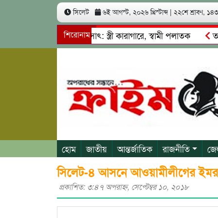
সিলেট
৬ই আগস্ট, ২০২৬ খ্রিস্টাব্দ
|
২২শে শ্রাবণ, ১৪৩৩
াখ কোটি টাকা আত্মসাৎ: স্ত্রী কারাগারে, স্বামী পলাতক
শিরোনাম
তাহিরপু
দাবাজি ও শ্রমিকদের মারধর
নগরীতে কোটি টাকার সম্পত্তি দখলের 
হোম
জাতীয়
আন্তর্জাতিক
রাজনীতি
জে
সিলেট-৪ আসনে আওয়ামীলীগের ইমরান
প্রকাশিত: ৩:৪৭ অপরাহ্ণ, সেপ্টেম্বর ১০, ২০১৮