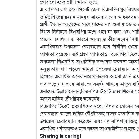
জোরালো হচ্ছে গোটা আসন জুড়ে।
এ ব্যাপারে কথা হলে সিলেট জেলা বিএনপির যুব বিষয়ক
ও ইউপি চেয়ারম্যান মাহবুব আহমদ,খালেদ আহমদসহ এক
প্রার্থী ইমরান আহমদের সাথে যাদের নাম শুনা যাচ্ছে 
বিগত নির্বাচনে বিএনপির অংশ গ্রহণ না করা এবং শারীর
হোসেন সেলিম। এ কারণে আসন্ন জাতীয় সংসদ নির্বাচ
একাধিকবার উপজেলা চেয়ারম্যান হয়ে দীর্ঘদিন থেকে 
যোগ্যতা রয়েছে। এই গ্রহণ যোগ্যতাও বিএনপির টিকে
উপজেলা বিএনপির সাংগঠনিক সম্পাদক জয়নাল আবেদিন জা
অসুস্থ্যতায় বাদ পড়লে আমরা উপজেলা চেয়াম্যান আব্দ
হিসেবে একাধিক জনের নাম থাকলেও আমরা জানি এখনো 
বাদ পড়ে যান তবে আমাদের সমর্থন থাকবে আব্দুল হাক
এনায়েত উল্লাহ জানান,বিএনপির টিকেট প্রত্যাশিদের
আব্দুল হাকিম চৌধুরীসহ অনেকেই।
বিএনপির টিকেট প্রত্যাশিদের মধ্যে দিলদার হোসে
চেয়ারম্যান আব্দুল হাকিম চৌধুরীকেই দলের মনোনিত 
উপজেলা চেয়ারম্যান করেছেন এবং সৎ সালিশ ব্যক্তিত
একাধিক পর্যবেক্ষকও মনে করেন আওয়ামীলীগের হাত থেক
Sharing is caring!