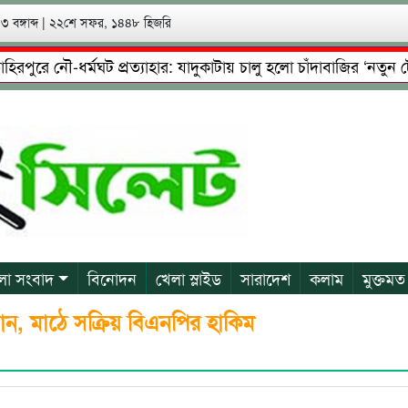
 বঙ্গাব্দ
|
২২শে সফর, ১৪৪৮ হিজরি
রে নৌ-ধর্মঘট প্রত্যাহার: যাদুকাটায় চালু হলো চাঁদাবাজির ‘নতুন টোল’!
চেষ্টা: গ্রেফতারের পর জামিনে মূক্ত রাসেল, আতঙ্কে পরিবার
প্র
লা সংবাদ
বিনোদন
খেলা স্লাইড
সারাদেশ
কলাম
মুক্তমত
, মাঠে সক্রিয় বিএনপির হাকিম