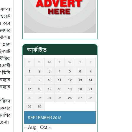
 সদস্য
িওয়েট
খ। তবে
দিলদার
 থাকায়
 গ্রহণ
আর্কাইভ
ইনঘাট
ারীরিক
S
S
M
T
W
T
F
রার্থী
1
2
3
4
5
6
7
 তিনি
রম্যান
8
9
10
11
12
13
14
রম্যান
15
16
17
18
19
20
21
22
23
24
25
26
27
28
পরিষদ
29
30
ধিকবার
িএনপির
SEPTEMBER 2018
ছেনা।
« Aug
Oct »