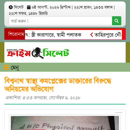
সিলেট
৬ই আগস্ট, ২০২৬ খ্রিস্টাব্দ
|
২২শে শ্রাবণ, ১৪৩৩ বঙ্গাব্দ
|
২২শে সফর, ১৪৪৮ হিজরি
আত্মসাৎ: স্ত্রী কারাগারে, স্বামী পলাতক
শিরোনাম
তাহিরপুরে নৌ-ধর্মঘট প
িকদের মারধর
নগরীতে কোটি টাকার সম্পত্তি দখলের চেষ্টা: গ্রেফত
মেনু
বিশ্বনাথ স্বাস্থ্য কমপ্লেক্সের ডাক্তারের বিরুদ্ধে
অনিয়মের অভিযোগ
প্রকাশিত: ৪:৫৩ অপরাহ্ণ, সেপ্টেম্বর ৯, ২০১৮