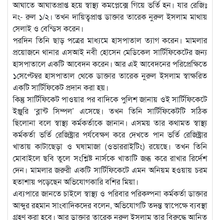
আঘাতে আঘাতপ্রাপ্ত হয়ে স্বাস্থ্য কমপ্লেক্সে গিয়ে ভর্তি হন। যার রেজিঃ
নং- রুল ১/২। তখন দায়িত্বপ্রাপ্ত ডাক্তার তারেক নুরুল ইসলাম মাথায়
সেলাই ও বেন্ডিস করেন।
পরদিন তিনি ছাড় পত্রের মাধ্যমে হাসপাতাল ত্যাগ করেন। মামলার
প্রয়োজনে থানার এসআই নবী হোসেন মেডিকেল সার্টিফিকেটের জন্য
হাসপাতালে একটি আবেদন করেন। আর এই আবেদনের পরিপ্রেক্ষিতে
১সেপ্টেম্বর হাসপাতাল থেকে ডাক্তার তারেক নুরুল ইসলাম স্বাক্ষরিত
একটি সার্টিফিকেট প্রদান করা হয়।
কিন্তু সার্টিফিকেট পাওয়ার পর বাদিকে পুলিশ জানায় ওই সার্টিফিকেটে
ইঞ্জুরি ‘ব্লান্ট সিম্পল’ এসেছে। তখন তিনি সার্টিফিকেটটি সঠিক
ছিলোনা বলে স্বাস্থ্য কর্মকর্তাকে জানান। এসময় তার কথামত স্বাস্থ্য
কর্মকর্তা ভর্তি রেজিষ্ট্রার পর্যবেক্ষণ করে দেখতে পান ভর্তি রেজিষ্ট্রার
খাতায় কাটাছেড়া ও ঘষামাজা (ওভাররাইটিং) রয়েছে। তখন তিনি
মোবাইলে ছবি তুলে সংশ্লিষ্ট নার্সকে খাতাটি জব্ধ করে রাখার রির্দেশ
দেন। মামলার জরুরী একটি সার্টিফিকেটে এমন অনিয়ম হওয়ায় চরম
হতাশায় পড়েছেন অভিযোগকারি বশির মিয়া।
এব্যপারে জানতে চাইলে স্বাস্থ্য ও পরিবার পরিকল্পনা কর্মকর্তা ডাক্তার
আব্দুর রহমান সাংবাদিকদের বলেন, অভিযোগটি তদন্ত স্বাপেক্ষে ব্যবস্থা
গ্রহণ করা হবে। আর ডাক্তার তারেক নুরুল ইসলাম তার বিরুদ্ধে আনিত