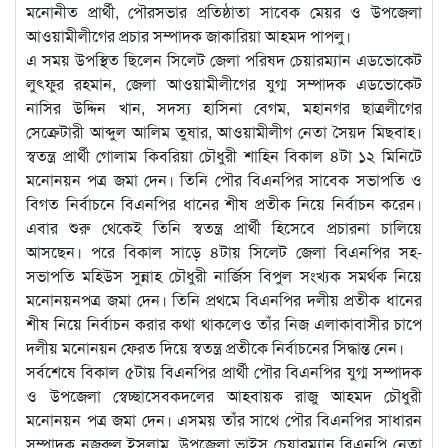
মনোনীত প্রার্থী, পৌরসভার প্রতিষ্ঠাতা সাবেক মেয়র ও উপজেলা
আওয়ামীলীগের প্রচার সম্পাদক জাকারিয়া আহমদ পাপলু।
এ সময় উপস্থিত ছিলেন সিলেট জেলা পরিষদ চেয়ারম্যান এডভোকেট
লুৎফুর রহমান, জেলা আওয়ামীলীগের যুগ্ম সম্পাদক এডভোকেট
নাসির উদ্দিন খান, সদস্য হাসিনা বেগম, মহানগর ছাত্রলীগের
সেক্রেটারী আব্দুল আলিম তুষার, আওয়ামীলীগ নেতা সৈয়দ মিছবাহ।
স্বতন্ত্র প্রার্থী গোলাম কিবরিয়া চৌধুরী শাহিন বিকাল ৪টা ১২ মিনিটে
মনোনয়ন পত্র জমা দেন। তিনি পৌর বিএনপির সাবেক সভাপতি ও
বিগত নির্বাচনে বিএনপির ধানের শীষ প্রতীক নিয়ে নির্বাচন করেন।
এবার শুরু থেকেই তিনি স্বতন্ত্র প্রার্থী হিসেবে প্রচারনা চালিয়ে
আসছেন। পরে বিকাল সাড়ে ৪টায় সিলেট জেলা বিএনপির সহ-
সভাপতি মহিউস সুন্নাহ চৌধুরী নার্জিস বিপুল সংখ্যক সমর্থক নিয়ে
মনোনয়নপত্র জমা দেন। তিনি প্রথমে বিএনপির দলীয় প্রতীক ধানের
শীষ নিয়ে নির্বাচন করার কথা থাকলেও তাঁর নিজ এলাকাবাসীর চাপে
দলীয় মনোনয়ন ফেরত দিয়ে স্বতন্ত্র প্রতীকে নির্বাচনের সিদ্ধান্ত নেন।
সর্বশেষে বিকাল ৫টায় বিএনপির প্রার্থী পৌর বিএনপির যুগ্ম সম্পাদক
ও উপজেলা স্বেচ্ছাসেবকদলের আহবায়ক রাজু আহমদ চৌধুরী
মনোনয়ন পত্র জমা দেন। এসময় তাঁর সাথে পৌর বিএনপির সাধারন
সম্পাদক নজরুল ইসলাম, উপজেলা ভাইস চেয়ারম্যান বিএনপি নেতা