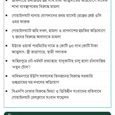
জাফলংয়ে এনজিওর ৬৪ লাখ টাকা আত্মসাতের অভিযোগে সাবেক
শাখা ব্যবস্থাপকের বিরুদ্ধে মামলা
গোয়াইনঘাট থানায় যোগদানের প্রথম মাসেই রেঞ্জের শ্রেষ্ঠ ওসি
ওমর ফারুক
গোয়াইনঘাটে জমি দখল, হামলা ও প্রাণনাশের হুমকির অভিযোগে
৭ জনের বিরুদ্ধে আদালতে মামলা
ইউকে ওয়ার্ক পারমিটের নামে ৩ কোটি ৬০ লাখ কোটি টাকা
আত্মসাৎ: স্ত্রী কারাগারে, স্বামী পলাতক
তাহিরপুরে নৌ-ধর্মঘট প্রত্যাহার: যাদুকাটায় চালু হলো চাঁদাবাজির
‘নতুন টোল’!
খাদিমনগরে ইউপি সদস্যসহ তিনজনের বিরুদ্ধে সরকারি
গুচ্ছগ্রামের ঘর দখলের অভিযোগ
বিএনপি নেতার বিরুদ্ধে মিথ্যা ও ভিত্তিহীন সংবাদের প্রতিবাদে
গোয়াইনঘাট প্রেসক্লাবে সংবাদ সম্মেলন