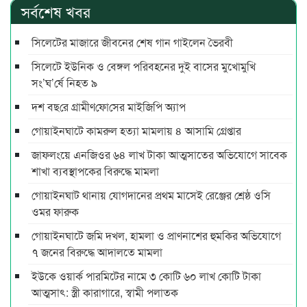
সর্বশেষ খবর
সিলেটের মাজারে জীবনের শেষ গান গাইলেন ভৈরবী
সিলেটে ইউনিক ও বেঙ্গল পরিবহনের দুই বাসের মুখোমুখি
সং’ঘ’র্ষে নিহত ৯
দশ বছ‌রে গ্রামীণ‌ফো‌সের মাইজিপি অ্যাপ
গোয়াইনঘাটে কামরুল হত্যা মামলায় ৪ আসামি গ্রেপ্তার
জাফলংয়ে এনজিওর ৬৪ লাখ টাকা আত্মসাতের অভিযোগে সাবেক
শাখা ব্যবস্থাপকের বিরুদ্ধে মামলা
গোয়াইনঘাট থানায় যোগদানের প্রথম মাসেই রেঞ্জের শ্রেষ্ঠ ওসি
ওমর ফারুক
গোয়াইনঘাটে জমি দখল, হামলা ও প্রাণনাশের হুমকির অভিযোগে
৭ জনের বিরুদ্ধে আদালতে মামলা
ইউকে ওয়ার্ক পারমিটের নামে ৩ কোটি ৬০ লাখ কোটি টাকা
আত্মসাৎ: স্ত্রী কারাগারে, স্বামী পলাতক