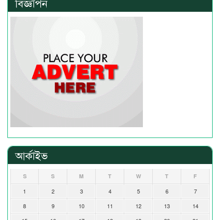
বিজ্ঞাপন
আর্কাইভ
S
S
M
T
W
T
F
1
2
3
4
5
6
7
8
9
10
11
12
13
14