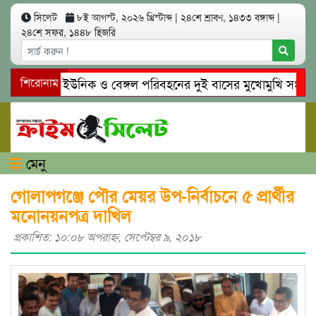
সিলেট
৮ই আগস্ট, ২০২৬ খ্রিস্টাব্দ
|
২৪শে শ্রাবণ, ১৪৩৩ বঙ্গাব্দ
|
২৪শে সফর, ১৪৪৮ হিজরি
সিলেটে ইউনিক ও বেঙ্গল পরিবহনের দুই বাসের মুখোমুখি সং’ঘ’র্ষে 
শিরোনাম
গোয়াইনঘাটে প্রেমের ফাঁদে তরুণী পাচার: মাদকাসক্ত রিমালকে গ্রেপ্তা
মেনু
গোলাপগঞ্জে পৌর মেয়র উপ-নির্বাচনে ৫ প্রার্থীর
মনোনয়নপত্র দাখিল
প্রকাশিত: ১০:০৮ অপরাহ্ণ, সেপ্টেম্বর ৯, ২০১৮