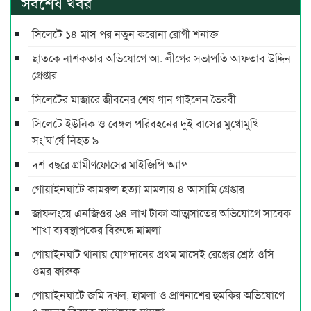
সর্বশেষ খবর
সিলেটে ১৪ মাস পর নতুন করোনা রোগী শনাক্ত
ছাতকে নাশকতার অভিযোগে আ. লীগের সভাপ‌তি আফতাব উদ্দিন
গ্রেপ্তার
সিলেটের মাজারে জীবনের শেষ গান গাইলেন ভৈরবী
সিলেটে ইউনিক ও বেঙ্গল পরিবহনের দুই বাসের মুখোমুখি
সং’ঘ’র্ষে নিহত ৯
দশ বছ‌রে গ্রামীণ‌ফো‌সের মাইজিপি অ্যাপ
গোয়াইনঘাটে কামরুল হত্যা মামলায় ৪ আসামি গ্রেপ্তার
জাফলংয়ে এনজিওর ৬৪ লাখ টাকা আত্মসাতের অভিযোগে সাবেক
শাখা ব্যবস্থাপকের বিরুদ্ধে মামলা
গোয়াইনঘাট থানায় যোগদানের প্রথম মাসেই রেঞ্জের শ্রেষ্ঠ ওসি
ওমর ফারুক
গোয়াইনঘাটে জমি দখল, হামলা ও প্রাণনাশের হুমকির অভিযোগে