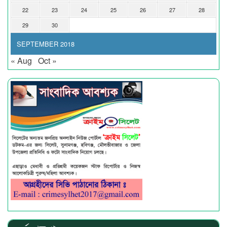
22
23
24
25
26
27
28
29
30
SEPTEMBER 2018
« Aug
Oct »