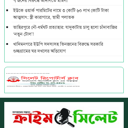
৭ জনের বিরুদ্ধে আদালতে মামলা
ইউকে ওয়ার্ক পারমিটের নামে ৩ কোটি ৬০ লাখ কোটি টাকা
আত্মসাৎ: স্ত্রী কারাগারে, স্বামী পলাতক
তাহিরপুরে নৌ-ধর্মঘট প্রত্যাহার: যাদুকাটায় চালু হলো চাঁদাবাজির
‘নতুন টোল’!
খাদিমনগরে ইউপি সদস্যসহ তিনজনের বিরুদ্ধে সরকারি
গুচ্ছগ্রামের ঘর দখলের অভিযোগ
………………………..