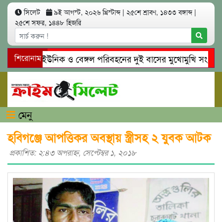
সিলেট
৯ই আগস্ট, ২০২৬ খ্রিস্টাব্দ
|
২৫শে শ্রাবণ, ১৪৩৩ বঙ্গাব্দ
|
২৫শে সফর, ১৪৪৮ হিজরি
সিলেটে ইউনিক ও বেঙ্গল পরিবহনের দুই বাসের মুখোমুখি সং’ঘ’র্ষে 
শিরোনাম
গোয়াইনঘাটে প্রেমের ফাঁদে তরুণী পাচার: মাদকাসক্ত রিমালকে গ্রেপ্তার
মেনু
হবিগঞ্জে আপত্তিকর অবস্থায় স্ত্রীসহ ২ যুবক আটক
প্রকাশিত: ২:৪৩ অপরাহ্ণ, সেপ্টেম্বর ১, ২০১৮