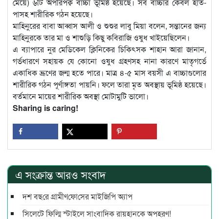
মেয়ে) ৬টি অপরিপক্ব বাচ্চা ভূমিষ্ঠ হয়েছে। সব বাচ্চার কেবল হাত-
পাসহ শারীরিক গঠন হয়েছে।
মাহিনুরের বাবা আব্বাস আলী ও শুশুর লাবু মিয়া বলেন, সন্তানের জন্য
মাহিনুরকে তার মা ও শাশুড়ি কিছু কবিরাজি ওষুধ খাইয়েছিলেন।
এ ব্যাপারে নুর মেডিকেল ক্লিনিকের চিকিৎসক শাহান আরা জানান,
গর্ভধারণে সহায়ক যে কোনো ওষুধ গ্রহণসহ নানা কারণে মাতৃগর্ভে
একাধিক ভ্রূণের জন্ম হতে পারে। মাত্র ৪-৫ মাস বয়সী এ বাচ্চাগুলোর
শারীরিক গঠন পূর্ণাঙ্গতা পায়নি। ফলে তারা মৃত অবস্থায় ভূমিষ্ঠ হয়েছে।
বর্তমানে মায়ের শারীরিক অবস্থা মোটামুটি ভালো।
Sharing is caring!
এ সংক্রান্ত আরও সংবাদ
দশ বছ‌রে গ্রামীণ‌ফো‌সের মাইজিপি অ্যাপ
সিলেটে ফিল্মি স্টাইলে সাংবাদিক রায়হানকে অপহরণ!