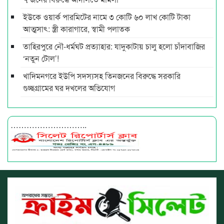
ইউকে ওয়ার্ক পারমিটের নামে ৩ কোটি ৬০ লাখ কোটি টাকা
আত্মসাৎ: স্ত্রী কারাগারে, স্বামী পলাতক
তাহিরপুরে নৌ-ধর্মঘট প্রত্যাহার: যাদুকাটায় চালু হলো চাঁদাবাজির
‘নতুন টোল’!
খাদিমনগরে ইউপি সদস্যসহ তিনজনের বিরুদ্ধে সরকারি
গুচ্ছগ্রামের ঘর দখলের অভিযোগ
………………………..