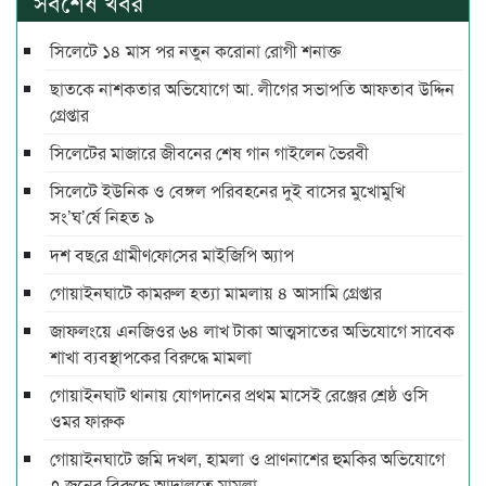
সর্বশেষ খবর
সিলেটে ১৪ মাস পর নতুন করোনা রোগী শনাক্ত
ছাতকে নাশকতার অভিযোগে আ. লীগের সভাপ‌তি আফতাব উদ্দিন
গ্রেপ্তার
সিলেটের মাজারে জীবনের শেষ গান গাইলেন ভৈরবী
সিলেটে ইউনিক ও বেঙ্গল পরিবহনের দুই বাসের মুখোমুখি
সং’ঘ’র্ষে নিহত ৯
দশ বছ‌রে গ্রামীণ‌ফো‌সের মাইজিপি অ্যাপ
গোয়াইনঘাটে কামরুল হত্যা মামলায় ৪ আসামি গ্রেপ্তার
জাফলংয়ে এনজিওর ৬৪ লাখ টাকা আত্মসাতের অভিযোগে সাবেক
শাখা ব্যবস্থাপকের বিরুদ্ধে মামলা
গোয়াইনঘাট থানায় যোগদানের প্রথম মাসেই রেঞ্জের শ্রেষ্ঠ ওসি
ওমর ফারুক
গোয়াইনঘাটে জমি দখল, হামলা ও প্রাণনাশের হুমকির অভিযোগে
৭ জনের বিরুদ্ধে আদালতে মামলা