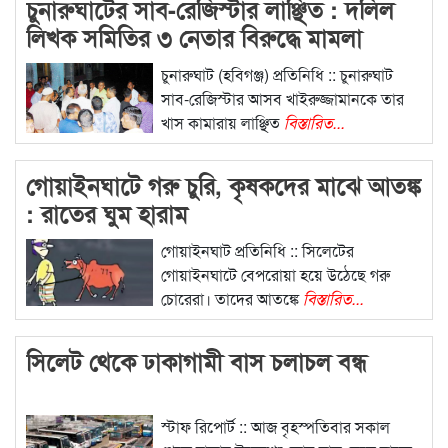
চুনারুঘাটের সাব-রেজিস্টার লাঞ্ছিত : দলিল
লিখক সমিতির ৩ নেতার বিরুদ্ধে মামলা
চুনারুঘাট (হবিগঞ্জ) প্রতিনিধি :: চুনারুঘাট
সাব-রেজিস্টার আসব খাইরুজ্জামানকে তার
খাস কামারায় লাঞ্ছিত
বিস্তারিত...
গোয়াইনঘাটে গরু চুরি, কৃষকদের মাঝে আতঙ্ক
: রাতের ঘুম হারাম
গোয়াইনঘাট প্রতিনিধি :: সিলেটের
গোয়াইনঘাটে বেপরোয়া হয়ে উঠেছে গরু
চোরেরা। তাদের আতঙ্কে
বিস্তারিত...
সিলেট থেকে ঢাকাগামী বাস চলাচল বন্ধ
স্টাফ রিপোর্ট :: আজ বৃহস্পতিবার সকাল