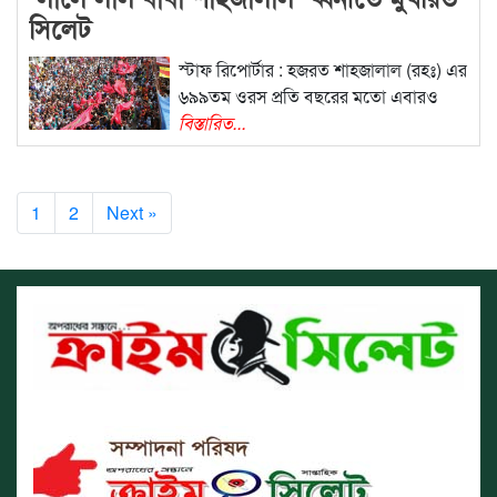
সিলেট
স্টাফ রিপোর্টার : হজরত শাহজালাল (রহঃ) এর
৬৯৯তম ওরস প্রতি বছরের মতো এবারও
বিস্তারিত...
1
2
Next »