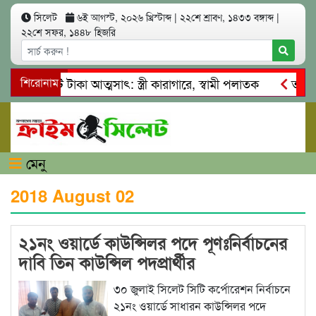
সিলেট
৬ই আগস্ট, ২০২৬ খ্রিস্টাব্দ
|
২২শে শ্রাবণ, ১৪৩৩ বঙ্গাব্দ
|
২২শে সফর, ১৪৪৮ হিজরি
লাখ কোটি টাকা আত্মসাৎ: স্ত্রী কারাগারে, স্বামী পলাতক
শিরোনাম
তাহিরপু
ঁদাবাজি ও শ্রমিকদের মারধর
নগরীতে কোটি টাকার সম্পত্তি দখলের 
মেনু
2018 August 02
২১নং ওয়ার্ডে কাউন্সিলর পদে পূণঃনির্বাচনের
দাবি তিন কাউন্সিল পদপ্রার্থীর
৩০ জুলাই সিলেট সিটি কর্পোরেশন নির্বাচনে
২১নং ওয়ার্ডে সাধারন কাউন্সিলর পদে