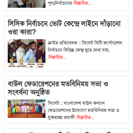
পূণঃনির্বাচনের
বিস্তারিত...
সিসিক নির্বাচনে ভোট কেন্দ্রে লাইনে দাঁড়ানো
ওরা কারা?
ক্রাইম প্রতিবেদক :: সিলেট সিটি কর্পোরেশন
নির্বাচনে বিভিন্ন কেন্দ্র ঘুরে দেখা যায়,
বিস্তারিত...
বাউল ফেডারেশনের মতবিনিময় সভা ও
সংবর্ধনা অনুষ্ঠিত
সিলেট :: বাংলাদেশ বাউল কল্যাণ
ফেডারেশনের উদ্যোগে মতবিনিময় সভা ও
যুক্তরাজ্য প্রবাসী
বিস্তারিত...