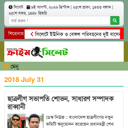
সিলেট
৯ই আগস্ট, ২০২৬ খ্রিস্টাব্দ
|
২৫শে শ্রাবণ, ১৪৩৩ বঙ্গাব্দ
|
২৫শে সফর, ১৪৪৮ হিজরি
শিরোনাম
সিলেটে ইউনিক ও বেঙ্গল পরিবহনের দুই বাসের মুখোম
গোয়াইনঘাটে প্রেমের ফাঁদে তরুণী পাচার: মাদকাসক্ত রি
মেনু
2018 July 31
ছাত্রলীগ সভাপতি শোভন, সাধারণ সম্পাদক
রাব্বানী
ডেস্ক নিউজ :: বাংলাদেশ ছাত্রলীগের নতুন
কমিটি অনুমোদন করেছেন প্রধানমন্ত্রী শেখ