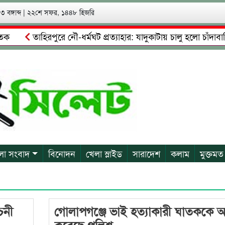
 বঙ্গাব্দ
|
২২শে সফর, ১৪৪৮ হিজরি
তাহিরপুরে নৌ-ধর্মঘট প্রত্যাহার: যাদুকাটায় চালু হলো চাঁদাবাজি
্পত্তি দখলের চেষ্টা: গ্রেফতারের পর জামিনে মূক্ত রাসেল, আতঙ্কে পর
লা সংবাদ
বিনোদন
খেলা স্লাইড
সারাদেশ
কলাম
মুক্তমত
চনী
গোলাপগঞ্জে ভাই হত্যাকারী ঘাতককে
করেছে পুলিশ