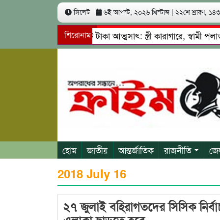
সিলেট
৬ই আগস্ট, ২০২৬ খ্রিস্টাব্দ
|
২২শে শ্রাবণ, ১৪৩৩
মে ৩ কোটি ৬০ লাখ কোটি টাকা আত্মসাৎ: স্ত্রী কারাগারে, স্বামী পলাতক
শিরোনাম
 নেতৃত্বে চাঁদাবাজি ও শ্রমিকদের মারধর
নগরীতে কোটি টাকার সম
হোম
জাতীয়
আন্তর্জাতিক
রাজনীতি
জে
2018 July 16
২৭ জুলাই বহিরাগতদের সিসিক নির্বা
এলাকা ছাড়তে হবে