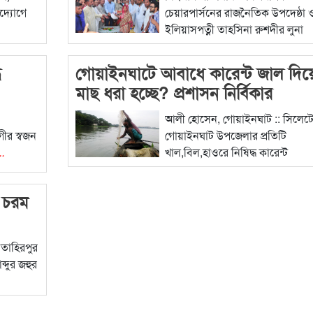
দ্যোগে
চেয়ারপার্সনের রাজনৈতিক উপদেষ্ঠা 
ইলিয়াসপত্নী তাহসিনা রুশদীর লুনা
বিস্তারিত...
ে
গোয়াইনঘাটে আবাধে কারেন্ট জাল দিয়
মাছ ধরা হচ্ছে? প্রশাসন নির্বিকার
আলী হোসেন, গোয়াইনঘাট :: সিলেট
ীর স্বজন
গোয়াইনঘাট উপজেলার প্রতিটি
..
খাল,বিল,হাওরে নিষিদ্ধ কারেন্ট
জাল,পেটফুলা
বিস্তারিত...
ে চরম
র তাহিরপুর
্দুর জহুর