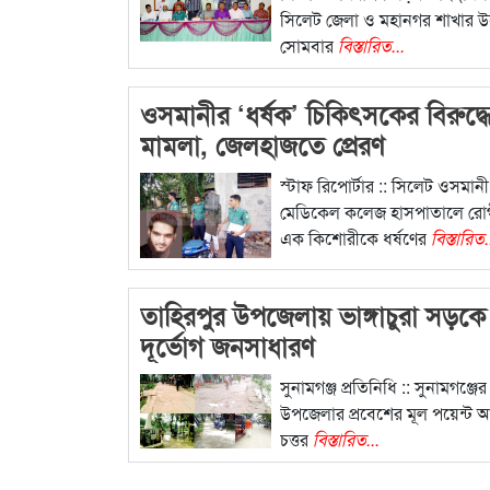
সিলেট জেলা ও মহানগর শাখার উ
সোমবার
বিস্তারিত...
ওসমানীর ‘ধর্ষক’ চিকিৎসকের বিরুদ্ধ
মামলা, জেলহাজতে প্রেরণ
স্টাফ রিপোর্টার :: সিলেট ওসমানী
মেডিকেল কলেজ হাসপাতালে রোগ
এক কিশোরীকে ধর্ষণের
বিস্তারিত.
তাহিরপুর উপজেলায় ভাঙ্গাচুরা সড়ক
দূর্ভোগ জনসাধারণ
সুনামগঞ্জ প্রতিনিধি :: সুনামগঞ্জে
উপজেলার প্রবেশের মূল পয়েন্ট আব
চত্তর
বিস্তারিত...