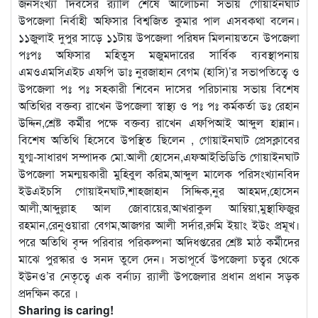
জনসংখ্যা দিবসের র‌্যালি শেষে আলোচনা সভায় গোয়াইনঘাট
উপজেলা নির্বাহী অফিসার বিশ্বজিত কুমার পাল এসবকথা বলেন।
১১জুলাই দুপুর সাড়ে ১১টায় উপজেলা পরিষদ মিলনায়তনে উপজেলা
পঃপঃ অফিসার মহিতুস মজুমদারের সার্বিক ব্যবস্থাপনায়
এমওএমসিএইচ এফপি ডাঃ নুরজাহান বেগম (হাসি)’র সভাপতিত্বে ও
উপজেলা পঃ পঃ সহকারী শিবেন দাসের পরিচানায় সভায় বিশেষ
অতিথির বক্তব্য রাখেন উপজেলা স্বাস্থ্য ও পঃ পঃ কর্মকর্তা ডঃ রেহান
উদ্দিন,শ্রেষ্ট কর্মীর পক্ষে বক্তব্য রাখেন এফপিআই আব্দুল হান্নান।
বিশেষ অতিথি হিসেবে উপস্থিত ছিলেন , গোয়াইনঘাট প্রেসক্লাবের
যুগ্ম-সাধারণ সম্পাদক মো.আলী হোসেন,এফআইভিডিভি গোয়াইনঘাট
উপজেলা সমন্ময়কারী মুহিবুল করিম,আব্দুল মালেক পরিসংখ্যানবিদ
ইউএইচসি গোয়াইনঘাট,শাহজাহান সিদ্দিক,নুর আহমদ,হোসেন
আলী,আব্দুল্লাহ আল জোবায়ের,আখরাকুল আম্বিয়া,মুস্থাফিজুর
রহমান,রেনুওয়ারা বেগম,আজগর আলী সর্দার,রুমি ইয়াং ইউং প্রমূখ।
পরে অতিথি বৃন্দ পরিবার পরিকল্পনা অদিধপ্তরের শ্রেষ্ট মাঠ কর্মীদের
মাঝে পুরস্কার ও সনদ তুলে দেন। সভাপূর্বে উপজেলা চত্বর থেকে
ইউনও’র নেতৃত্বে এক বর্নাঢ্য র‌্যালী উপজেলার প্রধান প্রধান সড়ক
প্রদক্ষিন করে ।
Sharing is caring!