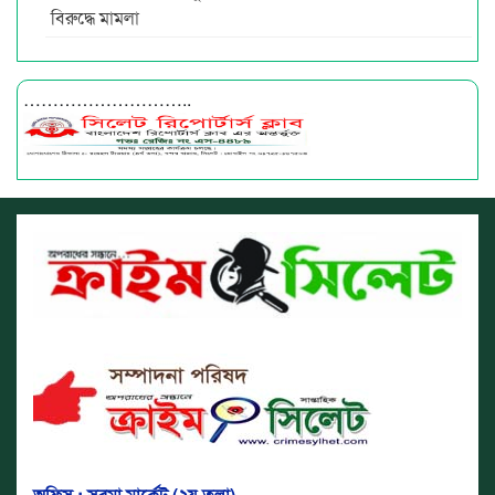
বিরুদ্ধে মামলা
………………………..
অফিস : সুরমা মার্কেট (২য় তলা)