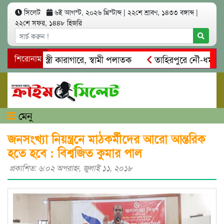
সিলেট
৬ই আগস্ট, ২০২৬ খ্রিস্টাব্দ
|
২২শে শ্রাবণ, ১৪৩৩ বঙ্গাব্দ
|
২২শে সফর, ১৪৪৮ হিজরি
মসাৎ: স্ত্রী কারাগারে, স্বামী পলাতক
শিরোনাম
তাহিরপুরে নৌ-ধর্মঘট প্রত
দের মারধর
নগরীতে কোটি টাকার সম্পত্তি দখলের চেষ্টা: গ্রেফতার
মেনু
জনসংখ্যা নিয়ন্ত্রনে মাঠকর্মীদের আরো আন্তরিক
হতে হবে : বিশ্বজিত কুমার পাল
প্রকাশিত: ৬:০২ অপরাহ্ণ, জুলাই ১১, ২০১৮