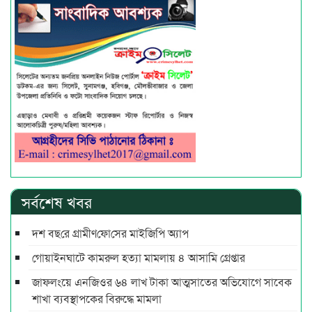
সর্বশেষ খবর
দশ বছ‌রে গ্রামীণ‌ফো‌সের মাইজিপি অ্যাপ
গোয়াইনঘাটে কামরুল হত্যা মামলায় ৪ আসামি গ্রেপ্তার
জাফলংয়ে এনজিওর ৬৪ লাখ টাকা আত্মসাতের অভিযোগে সাবেক
শাখা ব্যবস্থাপকের বিরুদ্ধে মামলা