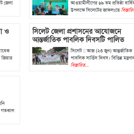
েট জেলা
আওয়ামীলীগের ৬৯ তম প্রতিষ্ঠা বার্ষি
উপলক্ষে সিলেটের জাফলংয়ে
বিস্তারি
লা ও
সিলেট জেলা প্রশাসনের আযোজনে
আন্তর্জাতিক পাবলিক দিবসটি পালিত
সাবেক
সিলেট :: আজ (২৩ জুন) আন্তর্জাতিক
দা জিয়ার
পাবলিক সার্ভিস দিবস। বিভিন্ন মন্ত্রণ
বিস্তারিত...
মনি
। গতকাল