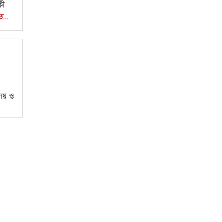
কী
ত...
ালয় ও