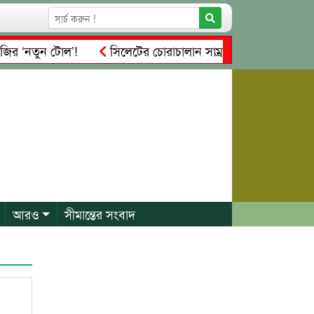
ির ‘নতুন টোল’!
সিলেটের চোরাচালান সাম্রাজ্যের নতুন নিয়ন্ত্রক কা
রিবার
প্রেম, প্রতারণা ও কোটি টাকার আত্মসাৎ: কাঠগড়ায় খোদ সি
আরও
সীমান্তের সংবাদ