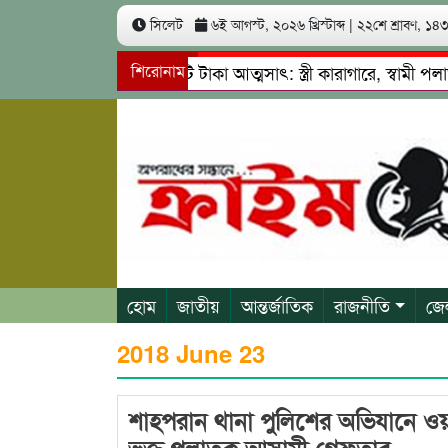
সিলেট
৬ই আগস্ট, ২০২৬ খ্রিস্টাব্দ
|
২২শে শ্রাবণ, ১৪৩৩
মে ৩ কোটি ৬০ লাখ কোটি টাকা আত্মসাৎ: স্ত্রী কারাগারে, স্বামী পলাত
শিরোনাম
র নেতৃত্বে চাঁদাবাজি ও শ্রমিকদের মারধর
নগরীতে কোটি টাকার স
হোম
জাতীয়
আন্তর্জাতিক
রাজনীতি
জে
2018 June 23
শাহপরান থানা পুলিশের অভিযানে ওয়া
ভূক্ত পলাতক আসামী গ্রেফতার