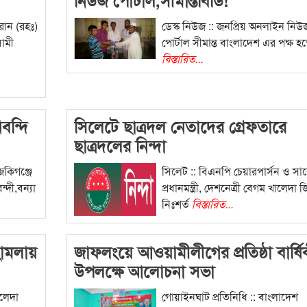
রান (রহঃ)
ডেস্ক নিউজ :: জনপ্রিয় অনলাইন নিউ
সামী
পোর্টাল সীমান্ত বাংলাদেশ এর পক্ষ হ
বিস্তারিত...
বন্দি
সিলেটে ছাত্রদল নেতাদের গ্রেফতারে
ছাত্রদলের নিন্দা
জকিগঞ্জে
সিলেট :: বিএনপি চেয়ারপার্সন ও সা
্দী,বন্যা
প্রধানমন্ত্রী, দেশনেত্রী বেগম খালেদা 
নিঃশর্ত
বিস্তারিত...
হামলায়
জাফলংয়ে আওয়ামীলীগের প্রতিষ্ঠা বার্ষি
উপলক্ষে আলোচনা সভা
ালেদা
গোয়াইনঘাট প্রতিনিধি :: বাংলাদেশ