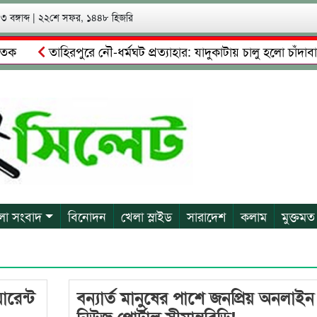
 বঙ্গাব্দ
|
২২শে সফর, ১৪৪৮ হিজরি
ক
তাহিরপুরে নৌ-ধর্মঘট প্রত্যাহার: যাদুকাটায় চালু হলো চাঁদাবাজ
ম্পত্তি দখলের চেষ্টা: গ্রেফতারের পর জামিনে মূক্ত রাসেল, আতঙ্কে প
লা সংবাদ
বিনোদন
খেলা স্লাইড
সারাদেশ
কলাম
মুক্তমত
রেন্ট
বন্যার্ত মানুষের পাশে জনপ্রিয় অনলাইন
নিউজ পোর্টাল,সীমান্তবিডি!