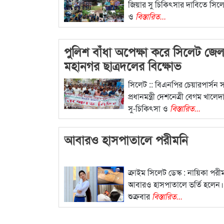
জিয়ার সু চিকিৎসার দাবিতে সিল
ও
বিস্তারিত...
পুলিশ বাঁধা অপেক্ষা করে সিলেট জে
মহানগর ছাত্রদলের বিক্ষোভ
সিলেট :: বিএনপির চেয়ারপার্সন 
প্রধানমন্ত্রী দেশনেত্রী বেগম খালে
সু-চিকিৎসা ও
বিস্তারিত...
আবারও হাসপাতালে পরীমনি
ক্রাইম সিলেট ডেস্ক : নায়িকা পরী
আবারও হাসপাতালে ভর্তি হলেন
শুক্রবার
বিস্তারিত...