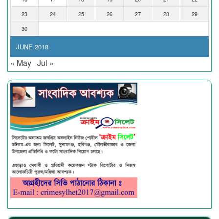
23
24
25
26
27
28
29
30
JUNE 2018
« May
Jul »