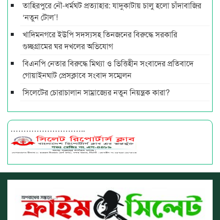
তাহিরপুরে নৌ-ধর্মঘট প্রত্যাহার: যাদুকাটায় চালু হলো চাঁদাবাজির
‘নতুন টোল’!
খাদিমনগরে ইউপি সদস্যসহ তিনজনের বিরুদ্ধে সরকারি
গুচ্ছগ্রামের ঘর দখলের অভিযোগ
বিএনপি নেতার বিরুদ্ধে মিথ্যা ও ভিত্তিহীন সংবাদের প্রতিবাদে
গোয়াইনঘাট প্রেসক্লাবে সংবাদ সম্মেলন
সিলেটের চোরাচালান সাম্রাজ্যের নতুন নিয়ন্ত্রক কারা?
………………………..