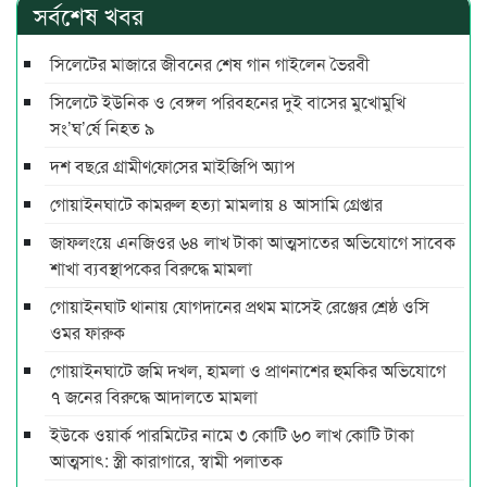
সর্বশেষ খবর
সিলেটের মাজারে জীবনের শেষ গান গাইলেন ভৈরবী
সিলেটে ইউনিক ও বেঙ্গল পরিবহনের দুই বাসের মুখোমুখি
সং’ঘ’র্ষে নিহত ৯
দশ বছ‌রে গ্রামীণ‌ফো‌সের মাইজিপি অ্যাপ
গোয়াইনঘাটে কামরুল হত্যা মামলায় ৪ আসামি গ্রেপ্তার
জাফলংয়ে এনজিওর ৬৪ লাখ টাকা আত্মসাতের অভিযোগে সাবেক
শাখা ব্যবস্থাপকের বিরুদ্ধে মামলা
গোয়াইনঘাট থানায় যোগদানের প্রথম মাসেই রেঞ্জের শ্রেষ্ঠ ওসি
ওমর ফারুক
গোয়াইনঘাটে জমি দখল, হামলা ও প্রাণনাশের হুমকির অভিযোগে
৭ জনের বিরুদ্ধে আদালতে মামলা
ইউকে ওয়ার্ক পারমিটের নামে ৩ কোটি ৬০ লাখ কোটি টাকা
আত্মসাৎ: স্ত্রী কারাগারে, স্বামী পলাতক