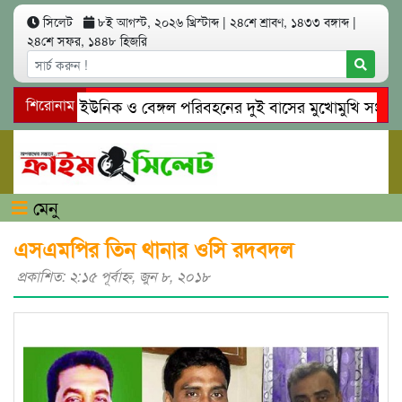
সিলেট
৮ই আগস্ট, ২০২৬ খ্রিস্টাব্দ
|
২৪শে শ্রাবণ, ১৪৩৩ বঙ্গাব্দ
|
২৪শে সফর, ১৪৪৮ হিজরি
সিলেটে ইউনিক ও বেঙ্গল পরিবহনের দুই বাসের মুখোমুখি সং’ঘ’র্ষে
শিরোনাম
গোয়াইনঘাটে প্রেমের ফাঁদে তরুণী পাচার: মাদকাসক্ত রিমালকে গ্রেপ্তা
মেনু
এসএমপির তিন থানার ওসি রদবদল
প্রকাশিত: ২:১৫ পূর্বাহ্ণ, জুন ৮, ২০১৮