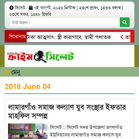
সিলেট
৭ই আগস্ট, ২০২৬ খ্রিস্টাব্দ
|
২৩শে শ্রাবণ, ১৪৩৩ বঙ্গাব্দ
|
২৩শে সফর, ১৪৪৮ হিজরি
খ কোটি টাকা আত্মসাৎ: স্ত্রী কারাগারে, স্বামী পলাতক
শিরোনাম
তাহিরপুর
াবাজি ও শ্রমিকদের মারধর
নগরীতে কোটি টাকার সম্পত্তি দখলের চ
মেনু
2018 June 04
লামারগাঁও সমাজ কল্যাণ যুব সংস্থার ইফতার
মাহফিল সম্পন্ন
সিলেট :: সিলেট সদর উপজেলা মগলগাঁও
ইউনিয়নের লামারগাঁও সমাজ কল্যাণ যুব