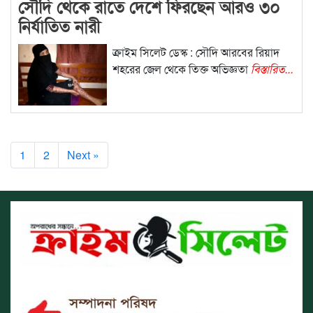
সৌদি থেকে রাতে দেশে ফিরছেন আরও ৩০
নির্যাতিত নারী
ক্রাইম সিলেট ডেস্ক : সৌদি আরবের রিয়াদ
শহরের জেল থেকে তিক্ত অভিজ্ঞতা
বিস্তারিত...
1
2
Next »