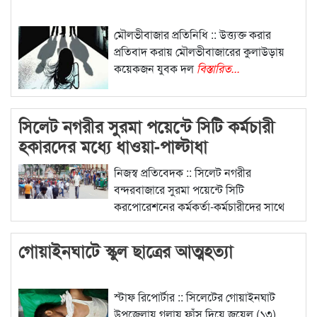
মৌলভীবাজার প্রতিনিধি :: উত্ত্যক্ত করার
প্রতিবাদ করায় মৌলভীবাজারের কুলাউড়ায়
কয়েকজন যুবক দল
বিস্তারিত...
সিলেট নগরীর সুরমা পয়েন্টে সিটি কর্মচারী
হকারদের মধ্যে ধাওয়া-পাল্টাধা
নিজস্ব প্রতিবেদক :: সিলেট নগরীর
বন্দরবাজারে সুরমা পয়েন্টে সিটি
করপোরেশনের কর্মকর্তা-কর্মচারীদের সাথে
বিস্তারিত...
গোয়াইনঘাটে স্কুল ছাত্রের আত্মহত্যা
স্টাফ রিপোর্টার :: সিলেটের গোয়াইনঘাট
উপজেলায় গলায় ফাঁস দিয়ে জুয়েল (১৩)