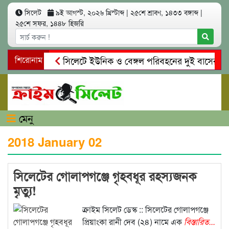
সিলেট
৯ই আগস্ট, ২০২৬ খ্রিস্টাব্দ
|
২৫শে শ্রাবণ, ১৪৩৩ বঙ্গাব্দ
|
২৫শে সফর, ১৪৪৮ হিজরি
শিরোনাম
সিলেটে ইউনিক ও বেঙ্গল পরিবহনের দুই বাসের মুখোম
গোয়াইনঘাটে প্রেমের ফাঁদে তরুণী পাচার: মাদকাসক্ত রি
মেনু
2018 January 02
সিলেটের গোলাপগঞ্জে গৃহবধূর রহস্যজনক
মৃত্যু!
ক্রাইম সিলেট ডেস্ক :: সিলেটের গোলাপগঞ্জে
প্রিয়াংকা রানী দেব (২৪) নামে এক
বিস্তারিত...