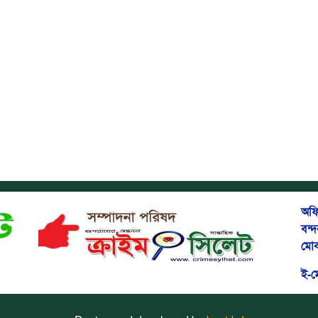
অফি
বন্
মোব
ই-