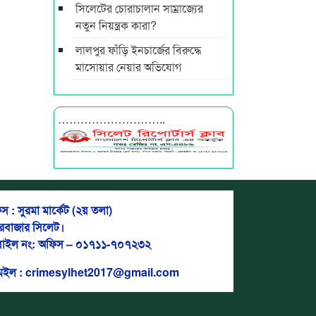
সিলেটের চোরাচালান সাম্রাজ্যের
নতুন নিয়ন্ত্রক কারা?
লালপুর ফাঁড়ি ইনচার্জের বিরুদ্ধে
মাসোয়ার নেয়ার অভিযোগ
………………………..
স : সুরমা মার্কেট (২য় তলা)
দরবাজার সিলেট।
াইল নং: অফিস – ০১৭১১-৭০৭২৩২
মেইল : crimesylhet2017@gmail.com