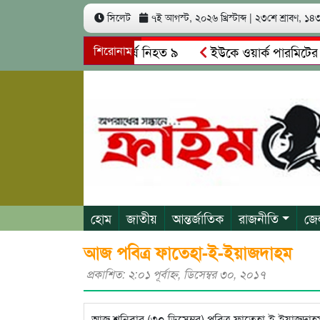
সিলেট
৭ই আগস্ট, ২০২৬ খ্রিস্টাব্দ
|
২৩শে শ্রাবণ, ১৪৩৩
াসের মুখোমুখি সং’ঘ’র্ষে নিহত ৯
শিরোনাম
ইউকে ওয়ার্ক পারমিটের নামে 
াদকাসক্ত রিমালকে গ্রেপ্তারের দাবি স্থানীয়দের
গোয়াইনঘাটে আলিম
হোম
জাতীয়
আন্তর্জাতিক
রাজনীতি
জে
আজ পবিত্র ফাতেহা-ই-ইয়াজদাহম
প্রকাশিত: ২:০১ পূর্বাহ্ণ, ডিসেম্বর ৩০, ২০১৭
আজ শনিবার (৩০ ডিসেম্বর) পবিত্র ফাতেহা-ই-ইয়াজদাহম। 