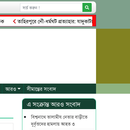
তাহিরপুরে নৌ-ধর্মঘট প্রত্যাহার: যাদুকাটায় চালু হলো চাঁদাবাজির 
 টাকার সম্পত্তি দখলের চেষ্টা: গ্রেফতারের পর জামিনে মূক্ত রাসেল, 
আরও
সীমান্তের সংবাদ
এ সংক্রান্ত আরও সংবাদ
বিশ্বনাথে তালামীয নেতার বাড়ীতে
দুর্বৃত্তদের হামলায় আহত ৩