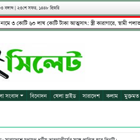
 বঙ্গাব্দ
|
২৩শে সফর, ১৪৪৮ হিজরি
৩ কোটি ৬০ লাখ কোটি টাকা আত্মসাৎ: স্ত্রী কারাগারে, স্বামী পলাতক
 উদ্দিনের নেতৃত্বে চাঁদাবাজি ও শ্রমিকদের মারধর
নগরীতে কোটি
লা সংবাদ
বিনোদন
খেলা স্লাইড
সারাদেশ
কলাম
মুক্তমত
সারাদেশে যথাযথ ধর্মীয় ভাবগাম্ভীর্যের সঙ্গে পালিত হবে দিনটি।