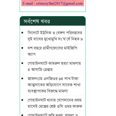
সর্বশেষ খবর
সিলেটে ইউনিক ও বেঙ্গল পরিবহনের
দুই বাসের মুখোমুখি সং’ঘ’র্ষে নিহত ৯
দশ বছ‌রে গ্রামীণ‌ফো‌সের মাইজিপি
অ্যাপ
গোয়াইনঘাটে কামরুল হত্যা মামলায়
৪ আসামি গ্রেপ্তার
জাফলংয়ে এনজিওর ৬৪ লাখ টাকা
আত্মসাতের অভিযোগে সাবেক শাখা
ব্যবস্থাপকের বিরুদ্ধে মামলা
গোয়াইনঘাট থানায় যোগদানের প্রথম
মাসেই রেঞ্জের শ্রেষ্ঠ ওসি ওমর ফারুক
গোয়াইনঘাটে জমি দখল, হামলা ও