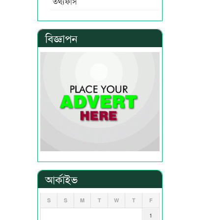
তথ্যফাঁস
বিজ্ঞাপন
আর্কাইভ
S
S
M
T
W
T
F
1