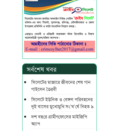
সর্বশেষ খবর
সিলেটের মাজারে জীবনের শেষ গান
গাইলেন ভৈরবী
সিলেটে ইউনিক ও বেঙ্গল পরিবহনের
দুই বাসের মুখোমুখি সং’ঘ’র্ষে নিহত ৯
দশ বছ‌রে গ্রামীণ‌ফো‌সের মাইজিপি
অ্যাপ