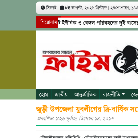
সিলেট
৮ই আগস্ট, ২০২৬ খ্রিস্টাব্দ
|
২৪শে শ্রাবণ, ১৪৩৩
সিলেটে ইউনিক ও বেঙ্গল পরিবহনের দুই বাসের মুখোম
শিরোনাম
গোয়াইনঘাটে প্রেমের ফাঁদে তরুণী পাচার: মাদকাসক্ত রি
হোম
জাতীয়
আন্তর্জাতিক
রাজনীতি
জে
জুড়ী উপজেলা যুবলীগের ত্রি-বার্ষিক 
প্রকাশিত: ১:২৬ পূর্বাহ্ণ, ডিসেম্বর ১৪, ২০১৭
মৌলভীবাজার প্রতিনিধি : মৌলভীবাজারের জুড়ী উপজেলা আও