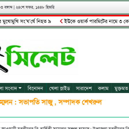
 বঙ্গাব্দ
|
২৪শে সফর, ১৪৪৮ হিজরি
ুখি সং’ঘ’র্ষে নিহত ৯
ইউকে ওয়ার্ক পারমিটের নামে ৩ কোটি ৬০ ল
মালকে গ্রেপ্তারের দাবি স্থানীয়দের
গোয়াইনঘাটে আলিম উদ্দিনের ন
লা সংবাদ
বিনোদন
খেলা স্লাইড
সারাদেশ
কলাম
মুক্তমত
সম্মেলন : সভাপতি সাজু , সম্পাদক শেখরুল
য়ামী যুবলীগের ত্রি-বার্ষিকী সম্মেলন সম্পন্ন হয়েছে। উপজেলা যুবলীগের ত্র