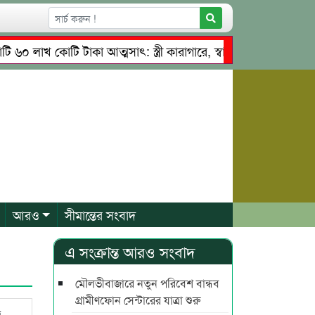
াখ কোটি টাকা আত্মসাৎ: স্ত্রী কারাগারে, স্বামী পলাতক
তাহিরপু
েতৃত্বে চাঁদাবাজি ও শ্রমিকদের মারধর
নগরীতে কোটি টাকার সম্প
আরও
সীমান্তের সংবাদ
এ সংক্রান্ত আরও সংবাদ
মৌলভীবাজারে নতুন পরিবেশ বান্ধব
গ্রামীণফোন সেন্টারের যাত্রা শুরু
ি-