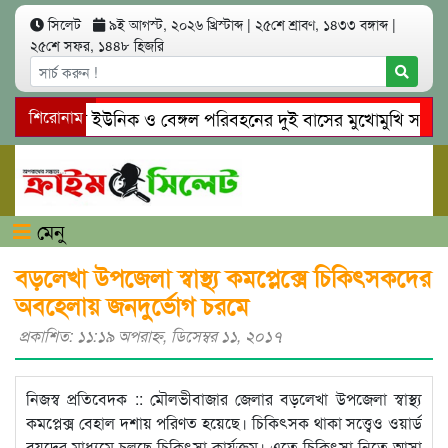
সিলেট
৯ই আগস্ট, ২০২৬ খ্রিস্টাব্দ
|
২৫শে শ্রাবণ, ১৪৩৩ বঙ্গাব্দ
|
২৫শে সফর, ১৪৪৮ হিজরি
সিলেটে ইউনিক ও বেঙ্গল পরিবহনের দুই বাসের মুখোমুখি সং’ঘ’র্ষে
শিরোনাম
গোয়াইনঘাটে প্রেমের ফাঁদে তরুণী পাচার: মাদকাসক্ত রিমালকে গ্রেপ্ত
মেনু
বড়লেখা উপজেলা স্বাস্থ্য কমপ্লেক্সে চিকিৎসকদের
অবহেলায় জনদুর্ভোগ চরমে
প্রকাশিত: ১১:১৯ অপরাহ্ণ, ডিসেম্বর ১১, ২০১৭
নিজস্ব প্রতিবেদক :: মৌলভীবাজার জেলার বড়লেখা উপজেলা স্বাস্থ্য
কমপ্লেক্স বেহাল দশায় পরিণত হয়েছে। চিকিৎসক থাকা সত্ত্বেও ওয়ার্ড
বয়দের মাধ্যমে চলছে চিকিৎসা কার্যক্রম। এতে চিকিৎসা নিতে আসা