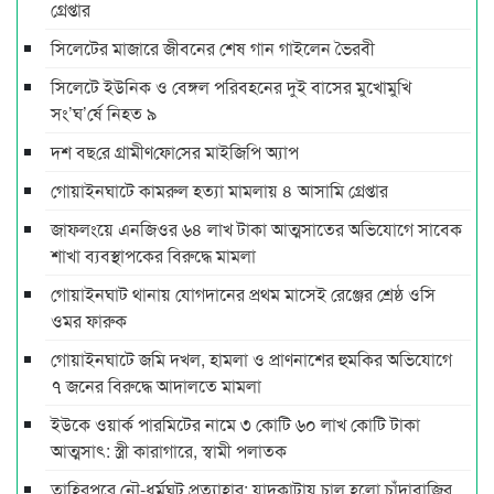
গ্রেপ্তার
সিলেটের মাজারে জীবনের শেষ গান গাইলেন ভৈরবী
সিলেটে ইউনিক ও বেঙ্গল পরিবহনের দুই বাসের মুখোমুখি
সং’ঘ’র্ষে নিহত ৯
দশ বছ‌রে গ্রামীণ‌ফো‌সের মাইজিপি অ্যাপ
গোয়াইনঘাটে কামরুল হত্যা মামলায় ৪ আসামি গ্রেপ্তার
জাফলংয়ে এনজিওর ৬৪ লাখ টাকা আত্মসাতের অভিযোগে সাবেক
শাখা ব্যবস্থাপকের বিরুদ্ধে মামলা
গোয়াইনঘাট থানায় যোগদানের প্রথম মাসেই রেঞ্জের শ্রেষ্ঠ ওসি
ওমর ফারুক
গোয়াইনঘাটে জমি দখল, হামলা ও প্রাণনাশের হুমকির অভিযোগে
৭ জনের বিরুদ্ধে আদালতে মামলা
ইউকে ওয়ার্ক পারমিটের নামে ৩ কোটি ৬০ লাখ কোটি টাকা
আত্মসাৎ: স্ত্রী কারাগারে, স্বামী পলাতক
তাহিরপুরে নৌ-ধর্মঘট প্রত্যাহার: যাদুকাটায় চালু হলো চাঁদাবাজির