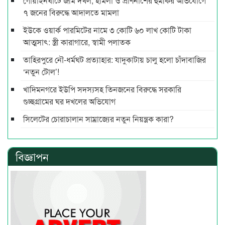
গোয়াইনঘাটে জমি দখল, হামলা ও প্রাণনাশের হুমকির অভিযোগে
৭ জনের বিরুদ্ধে আদালতে মামলা
ইউকে ওয়ার্ক পারমিটের নামে ৩ কোটি ৬০ লাখ কোটি টাকা
আত্মসাৎ: স্ত্রী কারাগারে, স্বামী পলাতক
তাহিরপুরে নৌ-ধর্মঘট প্রত্যাহার: যাদুকাটায় চালু হলো চাঁদাবাজির
‘নতুন টোল’!
খাদিমনগরে ইউপি সদস্যসহ তিনজনের বিরুদ্ধে সরকারি
গুচ্ছগ্রামের ঘর দখলের অভিযোগ
সিলেটের চোরাচালান সাম্রাজ্যের নতুন নিয়ন্ত্রক কারা?
বিজ্ঞাপন