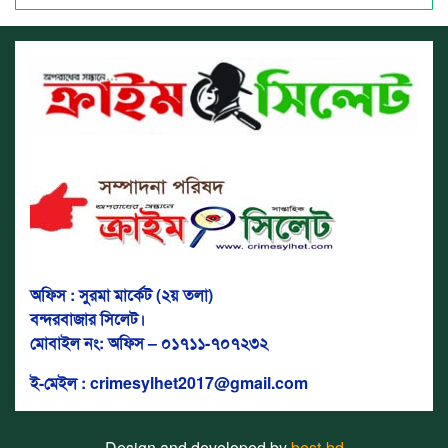
অফিস : সুরমা মার্কেট (২য় তলা)
বন্দরবাজার সিলেট।
মোবাইল নং: অফিস – ০১৭১১-৭০৭২৩২
ই-মেইল : crimesylhet2017@gmail.com
Design and developed by
best-bd