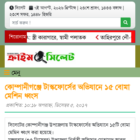
সিলেট
৭ই আগস্ট, ২০২৬ খ্রিস্টাব্দ
|
২৩শে শ্রাবণ, ১৪৩৩ বঙ্গাব্দ
|
২৩শে সফর, ১৪৪৮ হিজরি
আত্মসাৎ: স্ত্রী কারাগারে, স্বামী পলাতক
শিরোনাম
তাহিরপুরে নৌ-ধর্মঘট প
িকদের মারধর
নগরীতে কোটি টাকার সম্পত্তি দখলের চেষ্টা: গ্রেফত
মেনু
কোম্পানীগঞ্জে টাস্কফোর্সের অভিযানে ১৫ বোমা
মেশিন ধ্বংস
প্রকাশিত: ১০:১৮ অপরাহ্ণ, ডিসেম্বর ৫, ২০১৭
সিলেটের কোম্পানীগঞ্জ উপজেলায় টাস্কফোর্সের অভিযানে ১৫টি বোমা
মেমিন ধ্বংস করা হয়েছে।
মঙ্গলবার (০৫ ডিসেম্বর) উপজেলা নির্বাহী অফিসার মোহাম্মদ আবুল