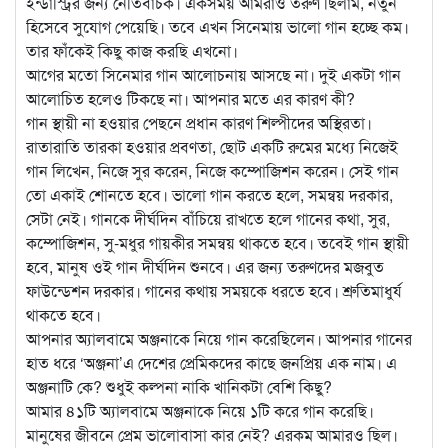
ইন্ডাস্ট্রির জন্য নেতিবাচক। একসময় আমরাও তরুণ ছিলাম, নতুন
হিসেবে সুযোগ পেয়েছি। তবে এখন সিনেমায় ভালো গান হচ্ছে কম।
তার ফাঁকেই কিছু কাজ করছি এখনো।
আগের মতো সিনেমার গান আলোচনায় আসছে না। দুই একটা গান
আলোচিত হলেও টিকছে না। আপনার মতে এর কারণ কী?
গান স্থায়ী না হওয়ার পেছনে প্রধান কারণ শিল্পীদের অস্থিরতা।
রাতারাতি তারকা হওয়ার প্রবণতা, ছোট একটি রুমের মধ্যে নিজেই
গান লিখেন, নিজে সুর করেন, নিজে কম্পোজিশন করেন। সেই গান
তো একাই শোনতে হবে। ভালো গান করতে হলে, সমন্বয় দরকার,
সেটা নেই। গানকে দীর্ঘদিন বাঁচিয়ে রাখতে হলে গানের কথা, সুর,
কম্পোজিশন, সু-মধুর গায়কীর সমন্বয় থাকতে হবে। তবেই গান স্থায়ী
হবে, মানুষ ওই গান দীর্ঘদিন শুনবে। এর জন্য তরুণদের মজবুত
ফাউন্ডেশন দরকার। গানের কথায় সময়কে ধরতে হবে। শ্রুতিমাধুর্য
থাকতে হবে।
আপনার অ্যালবামে অঞ্জনাকে নিয়ে গান করেছিলেন। আপনার গানের
হাত ধরে ‘অঞ্জনা’এ দেশের প্রেমিকদের কাছে জনপ্রিয় এক নাম। এ
অঞ্জনাটি কে? শুধুই কল্পনা নাকি খানিকটা বেশি কিছু?
আমার ৪১টি অ্যালবামে অঞ্জনাকে নিয়ে ১টি করে গান করেছি।
মানুষের জীবনে প্রেম ভালোবাসা কার নেই? এরকম আমারও ছিল।