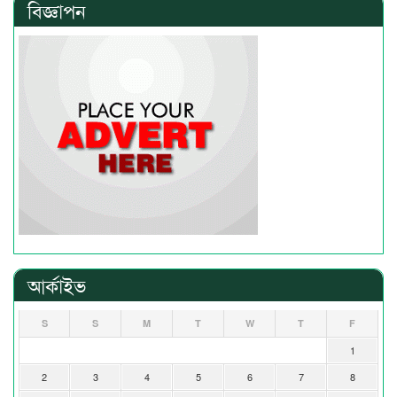
বিজ্ঞাপন
আর্কাইভ
S
S
M
T
W
T
F
1
2
3
4
5
6
7
8