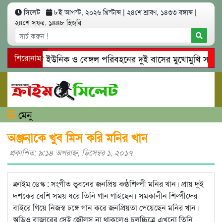
সিলেট
৮ই আগস্ট, ২০২৬ খ্রিস্টাব্দ
|
২৪শে শ্রাবণ, ১৪৩৩ বঙ্গাব্দ
|
২৪শে সফর, ১৪৪৮ হিজরি
সিলেটে ইউনিক ও বেঙ্গল পরিবহনের দুই বাসের মুখোমুখি সং’ঘ’র্ষে
শিরোনাম
গোয়াইনঘাটে প্রেমের ফাঁদে তরুণী পাচার: মাদকাসক্ত রিমালকে গ্রেপ্ত
মেনু
অঞ্জনাকে খুব মিস করি মনির খান
প্রকাশিত: ৯:১৪ অপরাহ্ণ, ডিসেম্বর ১, ২০১৭
ক্রাইম ডেস্ক : সংগীত ভুবনের জনপ্রিয় কণ্ঠশিল্পী মনির খান। প্রায় দুই
দশকের বেশি সময় ধরে তিনি গান গাইছেন। সমকালীন শিল্পীদের
বাইরে গিয়ে নিজস্ব ঢঙ্গে গান করে জনপ্রিয়তা পেয়েছেন মনির খান।
অডিও বাজারের সেই জৌলুস না থাকলেও চলচ্চিত্রে এখনো তিনি