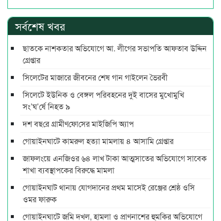
সর্বশেষ খবর
ছাতকে নাশকতার অভিযোগে আ. লীগের সভাপ‌তি আফতাব উদ্দিন
গ্রেপ্তার
সিলেটের মাজারে জীবনের শেষ গান গাইলেন ভৈরবী
সিলেটে ইউনিক ও বেঙ্গল পরিবহনের দুই বাসের মুখোমুখি
সং’ঘ’র্ষে নিহত ৯
দশ বছ‌রে গ্রামীণ‌ফো‌সের মাইজিপি অ্যাপ
গোয়াইনঘাটে কামরুল হত্যা মামলায় ৪ আসামি গ্রেপ্তার
জাফলংয়ে এনজিওর ৬৪ লাখ টাকা আত্মসাতের অভিযোগে সাবেক
শাখা ব্যবস্থাপকের বিরুদ্ধে মামলা
গোয়াইনঘাট থানায় যোগদানের প্রথম মাসেই রেঞ্জের শ্রেষ্ঠ ওসি
ওমর ফারুক
গোয়াইনঘাটে জমি দখল, হামলা ও প্রাণনাশের হুমকির অভিযোগে