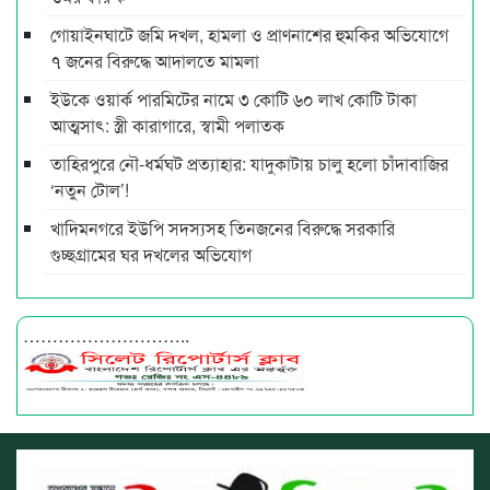
গোয়াইনঘাটে জমি দখল, হামলা ও প্রাণনাশের হুমকির অভিযোগে
৭ জনের বিরুদ্ধে আদালতে মামলা
ইউকে ওয়ার্ক পারমিটের নামে ৩ কোটি ৬০ লাখ কোটি টাকা
আত্মসাৎ: স্ত্রী কারাগারে, স্বামী পলাতক
তাহিরপুরে নৌ-ধর্মঘট প্রত্যাহার: যাদুকাটায় চালু হলো চাঁদাবাজির
‘নতুন টোল’!
খাদিমনগরে ইউপি সদস্যসহ তিনজনের বিরুদ্ধে সরকারি
গুচ্ছগ্রামের ঘর দখলের অভিযোগ
………………………..