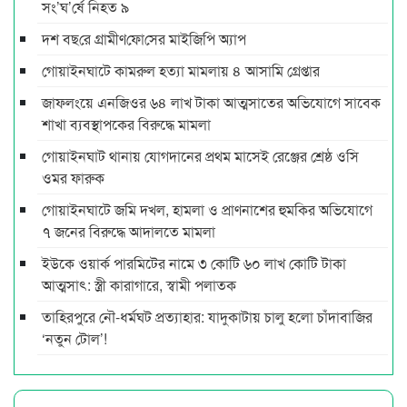
সং’ঘ’র্ষে নিহত ৯
দশ বছ‌রে গ্রামীণ‌ফো‌সের মাইজিপি অ্যাপ
গোয়াইনঘাটে কামরুল হত্যা মামলায় ৪ আসামি গ্রেপ্তার
জাফলংয়ে এনজিওর ৬৪ লাখ টাকা আত্মসাতের অভিযোগে সাবেক
শাখা ব্যবস্থাপকের বিরুদ্ধে মামলা
গোয়াইনঘাট থানায় যোগদানের প্রথম মাসেই রেঞ্জের শ্রেষ্ঠ ওসি
ওমর ফারুক
গোয়াইনঘাটে জমি দখল, হামলা ও প্রাণনাশের হুমকির অভিযোগে
৭ জনের বিরুদ্ধে আদালতে মামলা
ইউকে ওয়ার্ক পারমিটের নামে ৩ কোটি ৬০ লাখ কোটি টাকা
আত্মসাৎ: স্ত্রী কারাগারে, স্বামী পলাতক
তাহিরপুরে নৌ-ধর্মঘট প্রত্যাহার: যাদুকাটায় চালু হলো চাঁদাবাজির
‘নতুন টোল’!
………………………..