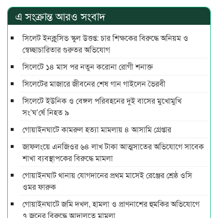
এ সংক্রান্ত আরও সংবাদ
সিলেট ইনক্লুসিভ স্কুল উত্তপ্ত: চার শিক্ষকের বিরুদ্ধে অনিয়ম ও
স্বেচ্ছাচারিতার গুরুতর অভিযোগ
সিলেটে ১৪ মাস পর নতুন করোনা রোগী শনাক্ত
সিলেটের মাজারে জীবনের শেষ গান গাইলেন ভৈরবী
সিলেটে ইউনিক ও বেঙ্গল পরিবহনের দুই বাসের মুখোমুখি
সং’ঘ’র্ষে নিহত ৯
গোয়াইনঘাটে কামরুল হত্যা মামলায় ৪ আসামি গ্রেপ্তার
জাফলংয়ে এনজিওর ৬৪ লাখ টাকা আত্মসাতের অভিযোগে সাবেক
শাখা ব্যবস্থাপকের বিরুদ্ধে মামলা
গোয়াইনঘাট থানায় যোগদানের প্রথম মাসেই রেঞ্জের শ্রেষ্ঠ ওসি
ওমর ফারুক
গোয়াইনঘাটে জমি দখল, হামলা ও প্রাণনাশের হুমকির অভিযোগে
৭ জনের বিরুদ্ধে আদালতে মামলা