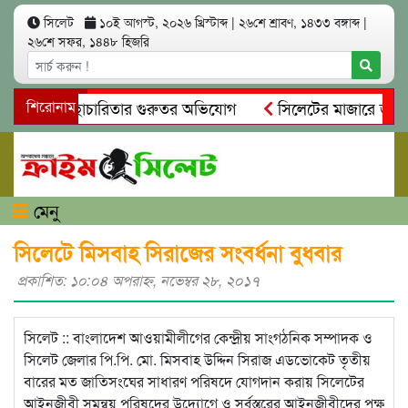
সিলেট
১০ই আগস্ট, ২০২৬ খ্রিস্টাব্দ
|
২৬শে শ্রাবণ, ১৪৩৩ বঙ্গাব্দ
|
২৬শে সফর, ১৪৪৮ হিজরি
 অনিয়ম ও স্বেচ্ছাচারিতার গুরুতর অভিযোগ
শিরোনাম
সিলেটের মাজারে জীবনে
 সন্ধান, দলিল ফাঁস
গোয়াইনঘাটে প্রেমের ফাঁদে তরুণী পাচার: মাদ
মেনু
সিলেটে মিসবাহ সিরাজের সংবর্ধনা বুধবার
প্রকাশিত: ১০:০৪ অপরাহ্ণ, নভেম্বর ২৮, ২০১৭
সিলেট :: বাংলাদেশ আওয়ামীলীগের কেন্দ্রীয় সাংগঠনিক সম্পাদক ও
সিলেট জেলার পি.পি. মো. মিসবাহ উদ্দিন সিরাজ এডভোকেট তৃতীয়
বারের মত জাতিসংঘের সাধারণ পরিষদে যোগদান করায় সিলেটের
আইনজীবী সমন্বয় পরিষদের উদ্যোগে ও সর্বস্তরের আইনজীবীদের পক্ষ