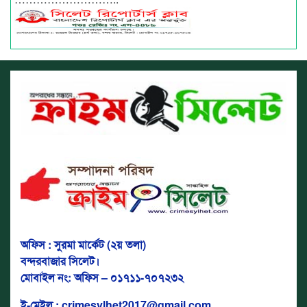
অফিস : সুরমা মার্কেট (২য় তলা)
বন্দরবাজার সিলেট।
মোবাইল নং: অফিস – ০১৭১১-৭০৭২৩২
ই-মেইল : crimesylhet2017@gmail.com